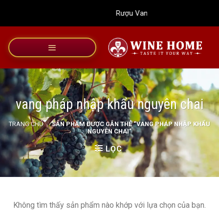
Bỏ
Rượu Vang Wine Home
qua
nội
dung
vang pháp nhập khẩu nguyên chai
TRANG CHỦ
/
SẢN PHẨM ĐƯỢC GẮN THẺ “VANG PHÁP NHẬP KHẨU
NGUYÊN CHAI”
LỌC
Không tìm thấy sản phẩm nào khớp với lựa chọn của bạn.