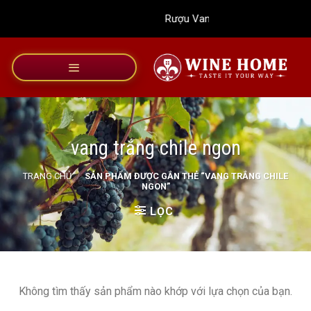
Bỏ
Rượu Vang Wine Home
qua
nội
dung
vang trắng chile ngon
TRANG CHỦ
/
SẢN PHẨM ĐƯỢC GẮN THẺ “VANG TRẮNG CHILE
NGON”
LỌC
Không tìm thấy sản phẩm nào khớp với lựa chọn của bạn.