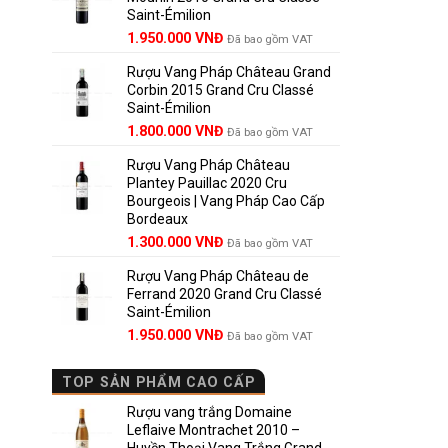
Saint-Émilion
1.900.000 VNĐ.
Giá
Giá
1.950.000
VNĐ
Đã bao gồm VAT
gốc
hiện
Rượu Vang Pháp Château Grand
là:
tại
Corbin 2015 Grand Cru Classé
2.950.000 VNĐ.
là:
Saint-Émilion
1.950.000 VNĐ.
Giá
Giá
1.800.000
VNĐ
Đã bao gồm VAT
gốc
hiện
Rượu Vang Pháp Château
là:
tại
Plantey Pauillac 2020 Cru
2.500.000 VNĐ.
là:
Bourgeois | Vang Pháp Cao Cấp
1.800.000 VNĐ.
Bordeaux
Giá
Giá
1.300.000
VNĐ
Đã bao gồm VAT
gốc
hiện
Rượu Vang Pháp Château de
là:
tại
Ferrand 2020 Grand Cru Classé
1.850.000 VNĐ.
là:
Saint-Émilion
1.300.000 VNĐ.
Giá
Giá
1.950.000
VNĐ
Đã bao gồm VAT
gốc
hiện
là:
tại
TOP SẢN PHẨM CAO CẤP
2.800.000 VNĐ.
là:
1.950.000 VNĐ.
Rượu vang trắng Domaine
Leflaive Montrachet 2010 –
Huyền Thoại Vang Trắng Grand