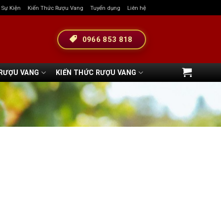
& Sự Kiện
Kiến Thức Rượu Vang
Tuyển dụng
Liên hệ
0966 853 818
 RƯỢU VANG
KIẾN THỨC RƯỢU VANG