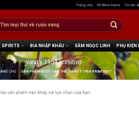
Trang chủ
Về Wine home
Tin tức 
:
SPIRITS
BIA NHẬP KHẨU
SÂM NGỌC LINH
PHỤ KIỆN
vang ý 1954 primitivo
RANG CHỦ
/
SẢN PHẨM ĐƯỢC GẮN THẺ “VANG Ý 1954 PRIMITIVO”
hấy sản phẩm nào khớp với lựa chọn của bạn.