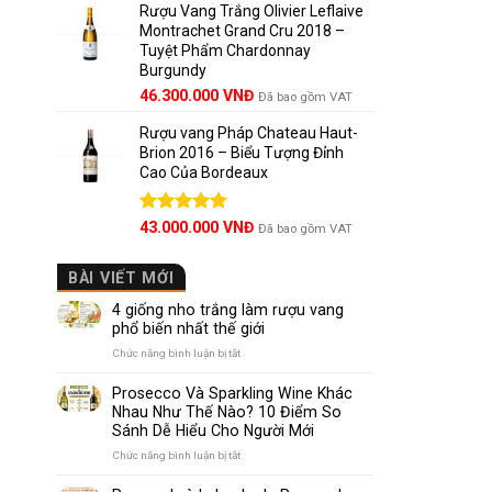
5 sao
Rượu Vang Trắng Olivier Leflaive
Montrachet Grand Cru 2018 –
Tuyệt Phẩm Chardonnay
Burgundy
46.300.000
VNĐ
Đã bao gồm VAT
Rượu vang Pháp Chateau Haut-
Brion 2016 – Biểu Tượng Đỉnh
Cao Của Bordeaux
Được xếp
43.000.000
VNĐ
Đã bao gồm VAT
hạng
5.00
5 sao
BÀI VIẾT MỚI
4 giống nho trắng làm rượu vang
phổ biến nhất thế giới
ở
Chức năng bình luận bị tắt
4
giống
Prosecco Và Sparkling Wine Khác
nho
Nhau Như Thế Nào? 10 Điểm So
trắng
Sánh Dễ Hiểu Cho Người Mới
làm
rượu
ở
Chức năng bình luận bị tắt
vang
Prosecco
phổ
Và