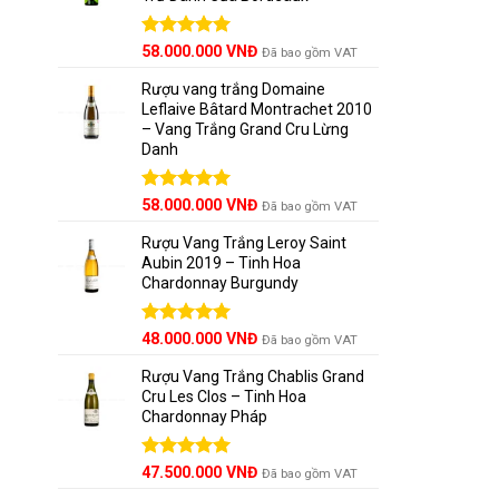
Được xếp
58.000.000
VNĐ
Đã bao gồm VAT
hạng
5.00
5 sao
Rượu vang trắng Domaine
Leflaive Bâtard Montrachet 2010
– Vang Trắng Grand Cru Lừng
Danh
Được xếp
58.000.000
VNĐ
Đã bao gồm VAT
hạng
5.00
5 sao
Rượu Vang Trắng Leroy Saint
Aubin 2019 – Tinh Hoa
Chardonnay Burgundy
Được xếp
48.000.000
VNĐ
Đã bao gồm VAT
hạng
5.00
5 sao
Rượu Vang Trắng Chablis Grand
Cru Les Clos – Tinh Hoa
Chardonnay Pháp
Được xếp
47.500.000
VNĐ
Đã bao gồm VAT
hạng
5.00