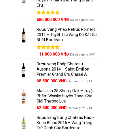
Cru
Được xếp
580.000.000
VNĐ
Đã bao gồm VAT
hạng
5.00
5 sao
Rượu Vang Pháp Petrus Pomerol
2011 – Tuyệt Tác Vang Đỏ Đắt Giá
Nhất Bordeaux
Giá
Được xếp
Giá
111.000.000
VNĐ
Đã bao gồm VAT
hạng
5.00
gốc
hiện
5 sao
Rượu vang Pháp Chateau
là:
tại
Ausone 2014 – Saint-Émilion
125.000.000 VNĐ.
là:
Premier Grand Cru Classé A
111.000.000 VNĐ.
68.500.000
VNĐ
Đã bao gồm VAT
Macallan 25 Sherry Oak – Tuyệt
Phẩm Whisky Huyền Thoại Cho
Giới Thượng Lưu
Giá
Giá
62.500.000
VNĐ
Đã bao gồm VAT
gốc
hiện
Rượu vang trắng Château Haut-
là:
tại
Brion Blanc 2016 – Vang Trắng
65.000.000 VNĐ.
là:
Trứ Danh Của Bordeaux
62.500.000 VNĐ.