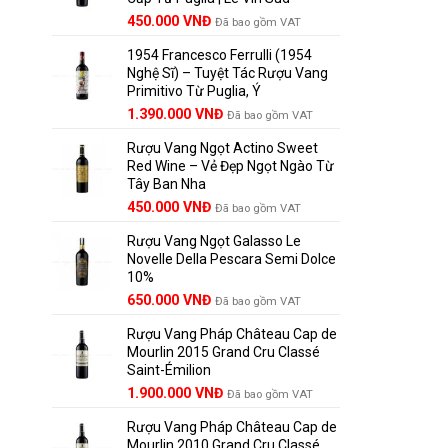
Giá
Giá
450.000
VNĐ
Đã bao gồm VAT
gốc
hiện
1954 Francesco Ferrulli (1954
là:
tại
Nghệ Sĩ) – Tuyệt Tác Rượu Vang
495.000 VNĐ.
là:
Primitivo Từ Puglia, Ý
450.000 VNĐ.
Giá
Giá
1.390.000
VNĐ
Đã bao gồm VAT
gốc
hiện
Rượu Vang Ngọt Actino Sweet
là:
tại
Red Wine – Vẻ Đẹp Ngọt Ngào Từ
1.529.000 VNĐ.
là:
Tây Ban Nha
1.390.000 VNĐ.
450.000
VNĐ
Đã bao gồm VAT
Rượu Vang Ngọt Galasso Le
Novelle Della Pescara Semi Dolce
10%
650.000
VNĐ
Đã bao gồm VAT
Rượu Vang Pháp Château Cap de
Mourlin 2015 Grand Cru Classé
Saint-Émilion
Giá
Giá
1.900.000
VNĐ
Đã bao gồm VAT
gốc
hiện
Rượu Vang Pháp Château Cap de
là:
tại
Mourlin 2010 Grand Cru Classé
2.800.000 VNĐ.
là: