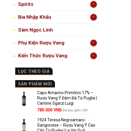
Spirits
Bia Nhập Khẩu
Sâm Ngọc Linh
Phụ Kiện Rượu Vang
Kiến Thức Rượu Vang
LỌC THEO GIÁ
SẢN PHẨM MỚI
Capo Amarino Primitivo 17% –
Rượu Vang Ý Đậm Đà Từ Puglia |
Cantine Sgarzi Luigi
Giá
Giá
780.000
VNĐ
Đã bao gồm VAT
gốc
hiện
1924 Teresa Negroamaro-
là:
tại
Sangiovese – Rượu Vang Ý Cao
858.000 VNĐ.
là:
Cấp Từ Puglia | Le Vin Sud
780.000 VNĐ.