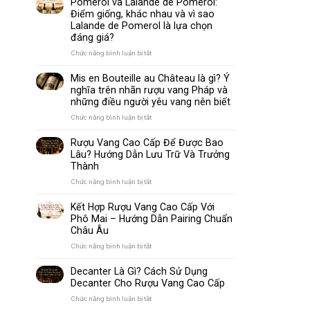
Pomerol và Lalande de Pomerol:
biến
Sparkling
Điểm giống, khác nhau và vì sao
nhất
Wine
Lalande de Pomerol là lựa chọn
thế
Khác
đáng giá?
giới
Nhau
Như
ở
Chức năng bình luận bị tắt
Thế
Pomerol
Nào?
và
Mis en Bouteille au Château là gì? Ý
10
Lalande
nghĩa trên nhãn rượu vang Pháp và
Điểm
de
những điều người yêu vang nên biết
So
Pomerol:
Sánh
Điểm
ở
Chức năng bình luận bị tắt
Dễ
giống,
Mis
Hiểu
khác
en
Rượu Vang Cao Cấp Để Được Bao
Cho
nhau
Bouteille
Lâu? Hướng Dẫn Lưu Trữ Và Trưởng
Người
và
au
Mới
Thành
vì
Château
sao
là
ở
Chức năng bình luận bị tắt
Lalande
gì?
Rượu
de
Ý
Vang
Kết Hợp Rượu Vang Cao Cấp Với
Pomerol
nghĩa
Cao
Phô Mai – Hướng Dẫn Pairing Chuẩn
là
trên
Cấp
Châu Âu
lựa
nhãn
Để
chọn
rượu
Được
ở
Chức năng bình luận bị tắt
đáng
vang
Bao
Kết
giá?
Pháp
Lâu?
Hợp
Decanter Là Gì? Cách Sử Dụng
và
Hướng
Rượu
Decanter Cho Rượu Vang Cao Cấp
những
Dẫn
Vang
điều
Lưu
Cao
ở
Chức năng bình luận bị tắt
người
Trữ
Cấp
Decanter