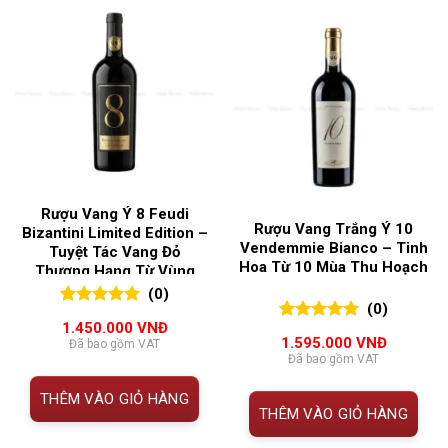
Rượu Vang Ý 8 Feudi
Rượu Vang Trắng Ý 10
Bizantini Limited Edition –
Vendemmie Bianco – Tinh
Tuyệt Tác Vang Đỏ
Hoa Từ 10 Mùa Thu Hoạch
Thượng Hạng Từ Vùng
Abruzzo
(0)
(0)
0
0
trên 5
1.450.000
VNĐ
0
0
trên 5
đánh giá
1.595.000
VNĐ
Đã bao gồm VAT
đánh giá
Đã bao gồm VAT
THÊM VÀO GIỎ HÀNG
THÊM VÀO GIỎ HÀNG