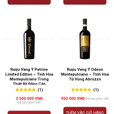
Rượu Vang Ý Petrine
Rượu Vang Ý Odeon
Limited Edition – Tinh Hoa
Montepulciano – Tinh Hoa
Montepulciano Trong
Từ Vùng Abruzzo
Thiết Kế Đẳng Cấp
(1)
(1)
5.00
1
trên 5
5.00
1
trên 5
2.500.000
VNĐ
950.000
VNĐ
Đã bao gồm VAT
đánh giá
đánh giá
Đã bao gồm VAT
THÊM VÀO GIỎ HÀNG