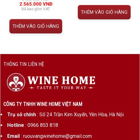
đánh giá
Giá
Giá
1.750.000 VNĐ.
là:
2.565.000
VNĐ
gốc
hiện
1.400.00
Đã bao gồm VAT
THÊM VÀO GIỎ HÀNG
là:
tại
2.850.000 VNĐ.
là:
2.565.000 VNĐ.
THÊM VÀO GIỎ HÀNG
THÔNG TIN LIÊN HỆ
CÔNG TY TNHH WINE HOME VIỆT NAM
Trụ sở chính
: Số 24 Trần Kim Xuyến, Yên Hòa, Hà Nội
Hotline
: 0966 853 818
Email
: ruouvangwinehome@gmail.com