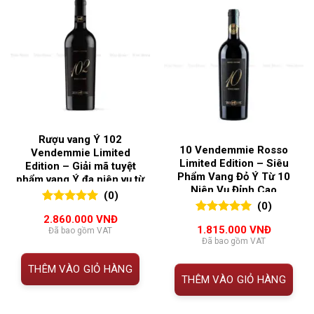
Rượu vang Ý 102
10 Vendemmie Rosso
Vendemmie Limited
Limited Edition – Siêu
Edition – Giải mã tuyệt
Phẩm Vang Đỏ Ý Từ 10
phẩm vang Ý đa niên vụ từ
Niên Vụ Đỉnh Cao
Abruzzo
(0)
(0)
0
0
trên 5
2.860.000
VNĐ
0
0
trên 5
đánh giá
1.815.000
VNĐ
Đã bao gồm VAT
đánh giá
Đã bao gồm VAT
THÊM VÀO GIỎ HÀNG
THÊM VÀO GIỎ HÀNG