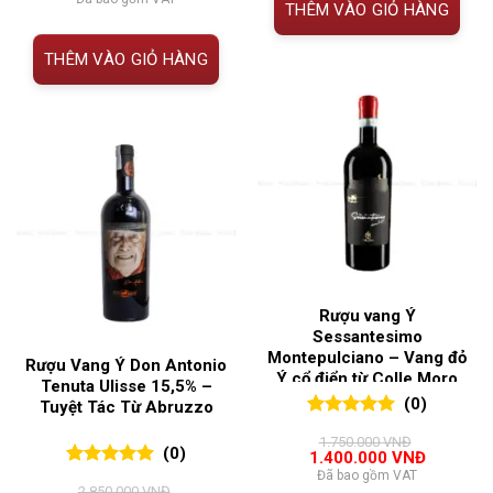
THÊM VÀO GIỎ HÀNG
là:
tại
1.550.000 VNĐ.
là:
1.400.000 VNĐ.
THÊM VÀO GIỎ HÀNG
Rượu vang Ý
Sessantesimo
Montepulciano – Vang đỏ
Rượu Vang Ý Don Antonio
Ý cổ điển từ Colle Moro
Tenuta Ulisse 15,5% –
(0)
Tuyệt Tác Từ Abruzzo
0
0
trên 5
1.750.000
VNĐ
đánh giá
(0)
Giá
Giá
1.400.000
VNĐ
gốc
hiện
Đã bao gồm VAT
0
0
trên 5
là:
tại
2.850.000
VNĐ