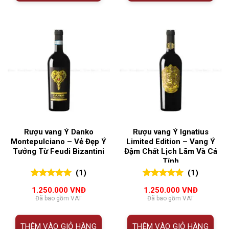
Rượu vang Ý Danko
Rượu vang Ý Ignatius
Montepulciano – Vẻ Đẹp Ý
Limited Edition – Vang Ý
Tưởng Từ Feudi Bizantini
Đậm Chất Lịch Lãm Và Cá
Tính
(1)
(1)
5.00
1
trên 5
5.00
1
trên 5
1.250.000
VNĐ
1.250.000
VNĐ
đánh giá
đánh giá
Đã bao gồm VAT
Đã bao gồm VAT
THÊM VÀO GIỎ HÀNG
THÊM VÀO GIỎ HÀNG