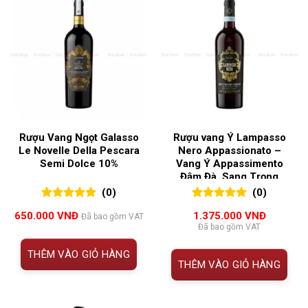
Rượu Vang Ngọt Galasso
Rượu vang Ý Lampasso
Le Novelle Della Pescara
Nero Appassionato –
Semi Dolce 10%
Vang Ý Appassimento
Đậm Đà, Sang Trọng
(0)
(0)
0
0
trên 5
0
0
trên 5
650.000
VNĐ
1.375.000
VNĐ
Đã bao gồm VAT
đánh giá
đánh giá
Đã bao gồm VAT
THÊM VÀO GIỎ HÀNG
THÊM VÀO GIỎ HÀNG