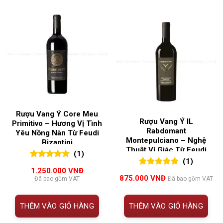
Rượu Vang Ý Core Meu
Rượu Vang Ý IL
Primitivo – Hương Vị Tình
Rabdomant
Yêu Nồng Nàn Từ Feudi
Montepulciano – Nghệ
Bizantini
Thuật Vị Giác Từ Feudi
(1)
Bizantini
(1)
5.00
1
trên 5
1.250.000
VNĐ
5.00
1
trên 5
đánh giá
875.000
VNĐ
Đã bao gồm VAT
Đã bao gồm VAT
đánh giá
THÊM VÀO GIỎ HÀNG
THÊM VÀO GIỎ HÀNG