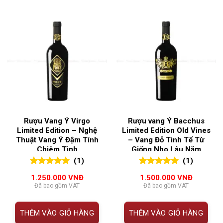
Rượu Vang Ý Virgo
Rượu vang Ý Bacchus
Limited Edition – Nghệ
Limited Edition Old Vines
Thuật Vang Ý Đậm Tính
– Vang Đỏ Tinh Tế Từ
Chiêm Tinh
Giống Nho Lâu Năm
(1)
(1)
5.00
1
trên 5
5.00
1
trên 5
1.250.000
VNĐ
1.500.000
VNĐ
đánh giá
đánh giá
Đã bao gồm VAT
Đã bao gồm VAT
THÊM VÀO GIỎ HÀNG
THÊM VÀO GIỎ HÀNG