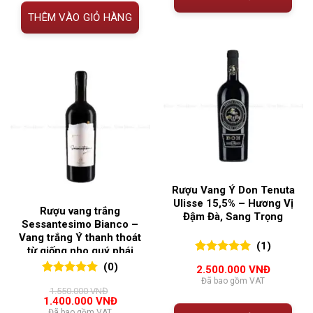
THÊM VÀO GIỎ HÀNG
Rượu Vang Ý Don Tenuta
Ulisse 15,5% – Hương Vị
Rượu vang trắng
Đậm Đà, Sang Trọng
Sessantesimo Bianco –
Vang trắng Ý thanh thoát
(1)
từ giống nho quý phái
5.00
1
trên 5
(0)
2.500.000
VNĐ
đánh giá
Đã bao gồm VAT
0
0
trên 5
1.550.000
VNĐ
đánh giá
Giá
Giá
1.400.000
VNĐ
gốc
hiện
Đã bao gồm VAT