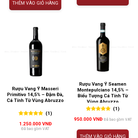
THÊM VÀO GIỎ HÀNG
Rượu Vang Ý Seamen
Rượu Vang Ý Masseri
Montepulciano 14,5% –
Primitivo 14,5% – Đậm Đà,
Biểu Tượng Cá Tính Từ
Cá Tính Từ Vùng Abruzzo
Vùng Abruzzo
(1)
(1)
5.00
1
trên 5
950.000
VNĐ
Đã bao gồm VAT
5.00
1
trên 5
đánh giá
1.250.000
VNĐ
đánh giá
Đã bao gồm VAT
THÊM VÀO GIỎ HÀNG