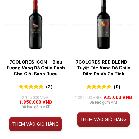
7COLORES ICON – Biểu
7COLORES RED BLEND –
Tượng Vang Đỏ Chile Dành
Tuyệt Tác Vang Đỏ Chile
Cho Giới Sành Rượu
Đậm Đà Và Cá Tính
(2)
(0)
5.00
2
trên 5
0
0
trên 5
Giá
Giá
935.000
VNĐ
2.145.000
VNĐ
1.029.000
VNĐ
đánh giá
đánh giá
Giá
Giá
gốc
hiệ
1.950.000
VNĐ
Đã bao gồm VAT
gốc
hiện
là:
tại
Đã bao gồm VAT
là:
tại
1.029.000 VNĐ.
là:
2.145.000 VNĐ.
là:
935
THÊM VÀO GIỎ HÀNG
1.950.000 VNĐ.
THÊM VÀO GIỎ HÀNG