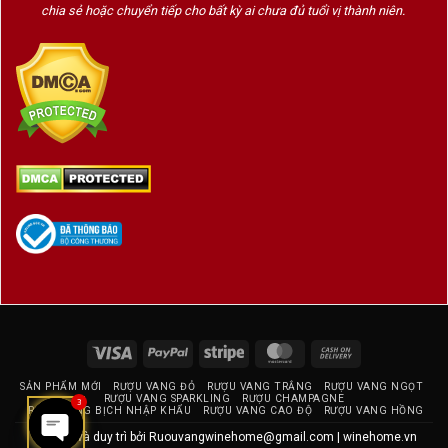
chia sẻ hoặc chuyển tiếp cho bất kỳ ai chưa đủ tuổi vị thành niên.
Visa
PayPal
Stripe
MasterCard
Cash
On
SẢN PHẨM MỚI
RƯỢU VANG ĐỎ
RƯỢU VANG TRẮNG
RƯỢU VANG NGỌT
Delivery
RƯỢU VANG SPARKLING
RƯỢU CHAMPAGNE
3
RƯỢU VANG BỊCH NHẬP KHẨU
RƯỢU VANG CAO ĐỘ
RƯỢU VANG HỒNG
Thiết kế và duy trì bởi
Ruouvangwinehome@gmail.com
|
winehome.vn