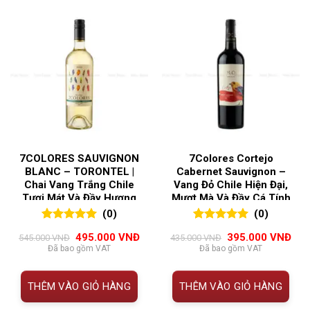
7COLORES SAUVIGNON
7Colores Cortejo
BLANC – TORONTEL |
Cabernet Sauvignon –
Chai Vang Trắng Chile
Vang Đỏ Chile Hiện Đại,
Tươi Mát Và Đầy Hương
Mượt Mà Và Đầy Cá Tính
Hoa Quyến Rũ
(0)
(0)
0
0
trên 5
0
0
trên 5
Giá
Giá
Giá
Giá
495.000
VNĐ
395.000
VNĐ
545.000
VNĐ
435.000
VNĐ
đánh giá
đánh giá
gốc
hiện
gốc
hiện
Đã bao gồm VAT
Đã bao gồm VAT
là:
tại
là:
tại
545.000 VNĐ.
là:
435.000 VNĐ.
là:
495.000 VNĐ.
395
THÊM VÀO GIỎ HÀNG
THÊM VÀO GIỎ HÀNG