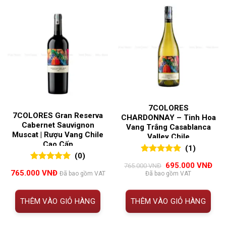
7COLORES
7COLORES Gran Reserva
CHARDONNAY – Tinh Hoa
Cabernet Sauvignon
Vang Trắng Casablanca
Muscat | Rượu Vang Chile
Valley Chile
Cao Cấp
(1)
(0)
5.00
1
trên 5
Giá
Giá
695.000
VNĐ
765.000
VNĐ
0
0
trên 5
đánh giá
gốc
hiện
765.000
VNĐ
Đã bao gồm VAT
Đã bao gồm VAT
đánh giá
là:
tại
765.000 VNĐ.
là:
695
THÊM VÀO GIỎ HÀNG
THÊM VÀO GIỎ HÀNG