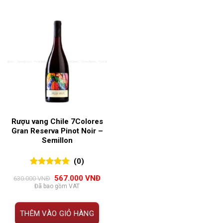
Rượu vang Chile 7Colores
Gran Reserva Pinot Noir –
Semillon
(0)
0
0
trên 5
Giá
Giá
567.000
VNĐ
630.000
VNĐ
đánh giá
gốc
hiện
Đã bao gồm VAT
là:
tại
630.000 VNĐ.
là:
567.000 VNĐ.
THÊM VÀO GIỎ HÀNG