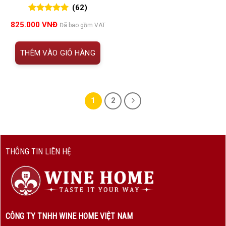
(62)
5.00
62
trên 5
825.000
VNĐ
Đã bao gồm VAT
đánh giá
THÊM VÀO GIỎ HÀNG
1
2
THÔNG TIN LIÊN HỆ
CÔNG TY TNHH WINE HOME VIỆT NAM