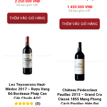
2.250.000
VNĐ
đánh giá
5.00
37
trên 5
Đã bao gồm VAT
1.450.000
VNĐ
đánh giá
Đã bao gồm VAT
THÊM VÀO GIỎ HÀNG
THÊM VÀO GIỎ HÀNG
Les Teysserons Haut-
Médoc 2017 – Rượu Vang
Château Pédesclaux
Đỏ Bordeaux Pháp Cao
Pauillac 2013 – Grand Cru
Cấp Chuẩn AOC
Classé 1855 Mang Phong
(0)
Cách Pauillac Hiện Đại