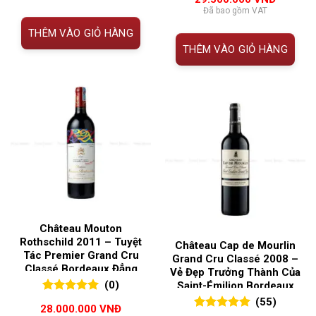
đánh giá
Đã bao gồm VAT
THÊM VÀO GIỎ HÀNG
THÊM VÀO GIỎ HÀNG
Château Mouton
Rothschild 2011 – Tuyệt
Château Cap de Mourlin
Tác Premier Grand Cru
Grand Cru Classé 2008 –
Classé Bordeaux Đẳng
Vẻ Đẹp Trưởng Thành Của
Cấp Thế Giới
(0)
Saint-Émilion Bordeaux
0
0
trên 5
(55)
28.000.000
VNĐ
đánh giá