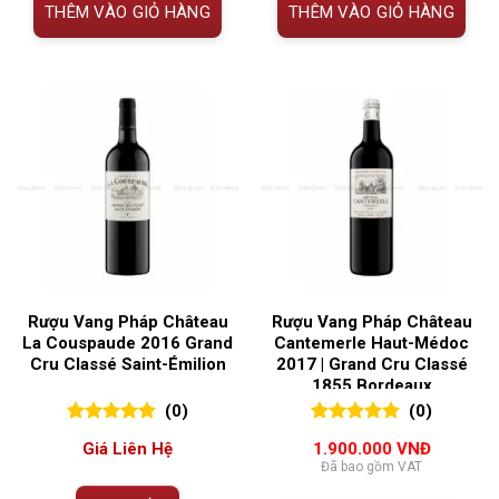
THÊM VÀO GIỎ HÀNG
THÊM VÀO GIỎ HÀNG
Rượu Vang Pháp Château
Rượu Vang Pháp Château
La Couspaude 2016 Grand
Cantemerle Haut-Médoc
Cru Classé Saint-Émilion
2017 | Grand Cru Classé
1855 Bordeaux
(0)
(0)
0
0
trên 5
0
0
trên 5
Giá Liên Hệ
1.900.000
VNĐ
đánh giá
đánh giá
Đã bao gồm VAT