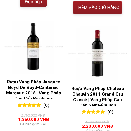
Đọc tiếp
THÊM VÀO GIỎ HÀNG
Rượu Vang Pháp Jacques
Boyd De Boyd-Cantenac
Rượu Vang Pháp Château
Margaux 2018 | Vang Pháp
Chauvin 2011 Grand Cru
Cao Cấp Bordeaux
Classé | Vang Pháp Cao
(0)
Cấp Saint-Émilion
(0)
0
0
trên 5
2.750.000
VNĐ
đánh giá
0
0
trên 5
Giá
Giá
1.850.000
VNĐ
3.200.000
VNĐ
gốc
hiện
đánh giá
Đã bao gồm VAT
Giá
Giá
2.200.000
VNĐ
là:
tại
gốc
hiện
Đã bao gồm VAT