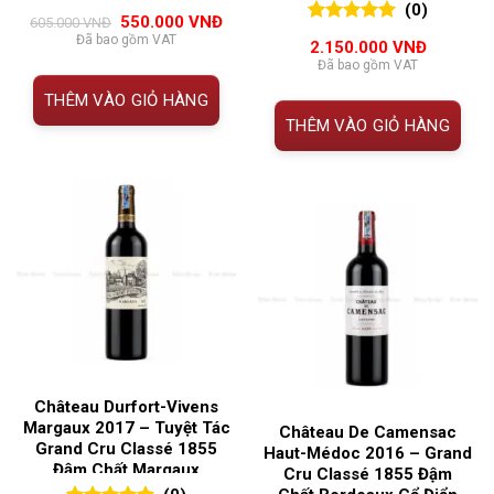
(0)
0
0
trên 5
Giá
Giá
550.000
VNĐ
605.000
VNĐ
đánh giá
0
0
trên 5
gốc
hiện
Đã bao gồm VAT
2.150.000
VNĐ
là:
tại
đánh giá
Đã bao gồm VAT
605.000 VNĐ.
là:
550.000 VNĐ.
THÊM VÀO GIỎ HÀNG
THÊM VÀO GIỎ HÀNG
Château Durfort-Vivens
Margaux 2017 – Tuyệt Tác
Château De Camensac
Grand Cru Classé 1855
Haut-Médoc 2016 – Grand
Đậm Chất Margaux
Cru Classé 1855 Đậm