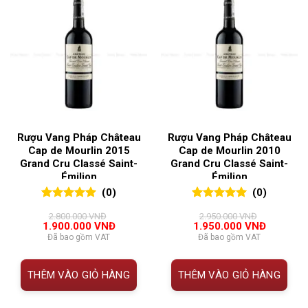
Rượu Vang Pháp Château
Rượu Vang Pháp Château
Cap de Mourlin 2015
Cap de Mourlin 2010
Grand Cru Classé Saint-
Grand Cru Classé Saint-
Émilion
Émilion
(0)
(0)
0
0
trên 5
0
0
trên 5
2.800.000
VNĐ
2.950.000
VNĐ
đánh giá
đánh giá
Giá
Giá
Giá
Giá
1.900.000
VNĐ
1.950.000
VNĐ
gốc
hiện
gốc
hiện
Đã bao gồm VAT
Đã bao gồm VAT
là:
tại
là:
tại
2.800.000 VNĐ.
là:
2.950.000 VNĐ.
là:
1.900.000 VNĐ.
1.950.00
THÊM VÀO GIỎ HÀNG
THÊM VÀO GIỎ HÀNG