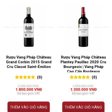
Rượu Vang Pháp Château
Rượu Vang Pháp Château
Grand Corbin 2015 Grand
Plantey Pauillac 2020 Cru
Cru Classé Saint-Émilion
Bourgeois | Vang Pháp
Cao Cấp Bordeaux
(0)
(0)
0
0
trên 5
0
0
trên 5
2.500.000
VNĐ
1.850.000
VNĐ
đánh giá
đánh giá
Giá
Giá
Giá
Giá
1.800.000
VNĐ
1.300.000
VNĐ
gốc
hiện
gốc
hiện
Đã bao gồm VAT
Đã bao gồm VAT
là:
tại
là:
tại
2.500.000 VNĐ.
là:
1.850.000 VNĐ.
là:
1.800.000 VNĐ.
1.300.00
THÊM VÀO GIỎ HÀNG
THÊM VÀO GIỎ HÀNG