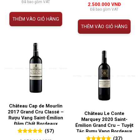
5.00
55
trên 5
Đã bao gồm VAT
2.500.000
VNĐ
đánh giá
Đã bao gồm VAT
THÊM VÀO GIỎ HÀNG
THÊM VÀO GIỎ HÀNG
Château Cap de Mourlin
2017 Grand Cru Classé –
Château Le Conte
Rượu Vang Saint-Émilion
Marquey 2020 Saint-
Đậm Chất Bordeaux
Émilion Grand Cru – Tuyệt
(57)
Tác Rượu Vang Bordeaux
Cao Cấp Từ Pháp
5.00
57
trên 5
(37)