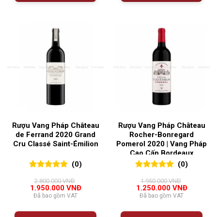
Rượu Vang Pháp Château
Rượu Vang Pháp Château
de Ferrand 2020 Grand
Rocher-Bonregard
Cru Classé Saint-Émilion
Pomerol 2020 | Vang Pháp
Cao Cấp Bordeaux
(0)
(0)
0
0
trên 5
0
0
trên 5
2.800.000
VNĐ
1.950.000
VNĐ
đánh giá
đánh giá
Giá
Giá
Giá
Giá
1.950.000
VNĐ
1.250.000
VNĐ
gốc
hiện
gốc
hiện
Đã bao gồm VAT
Đã bao gồm VAT
là:
tại
là:
tại
2.800.000 VNĐ.
là:
1.950.000 VNĐ.
là:
1.950.000 VNĐ.
1.250.00