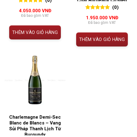
(0)
Chất Bordeaux Cổ Điển
(0)
0
0
trên 5
4.050.000
VNĐ
đánh giá
0
0
trên 5
Đã bao gồm VAT
1.950.000
VNĐ
đánh giá
Đã bao gồm VAT
THÊM VÀO GIỎ HÀNG
THÊM VÀO GIỎ HÀNG
Charlemagne Demi-Sec
Blanc de Blancs – Vang
Sủi Pháp Thanh Lịch Từ
Burgundy