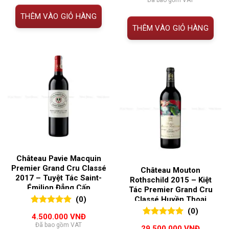
2.750.000 VNĐ.
là:
là:
tại
1.850.000 VNĐ.
3.200.000 VNĐ.
là:
THÊM VÀO GIỎ HÀNG
2.200.00
THÊM VÀO GIỎ HÀNG
Château Pavie Macquin
Premier Grand Cru Classé
Château Mouton
2017 – Tuyệt Tác Saint-
Rothschild 2015 – Kiệt
Émilion Đẳng Cấp
Tác Premier Grand Cru
Bordeaux
(0)
Classé Huyền Thoại
Bordeaux
(0)
0
0
trên 5
4.500.000
VNĐ
đánh giá
0
0
trên 5
Đã bao gồm VAT
29.500.000
VNĐ