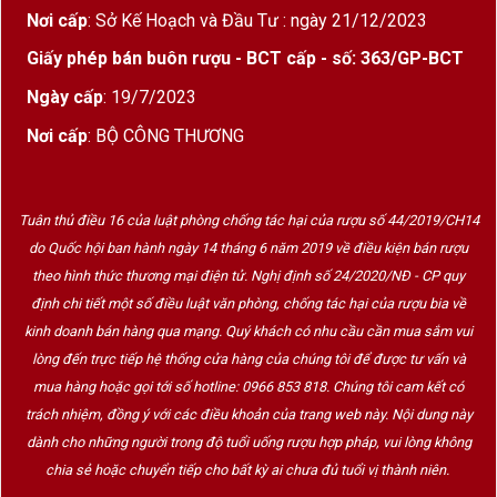
Nơi cấp
: Sở Kế Hoạch và Đầu Tư : ngày 21/12/2023
Niên vụ 2011 sở hữu phong cách cổ điển đặc
Giấy phép bán buôn rượu - BCT cấp - số: 363/GP-BCT
trưng của Pauillac với cấu trúc tannin chắc chắn,
độ cân bằng tuyệt vời cùng khả năng phát triển
Ngày cấp
: 19/7/2023
hương vị theo thời gian vô cùng ấn tượng.
Nơi cấp
: BỘ CÔNG THƯƠNG
Không chỉ là một chai vang để thưởng thức,
Château Mouton Rothschild 2011 còn được xem
Tuân thủ điều 16 của luật phòng chống tác hại của rượu số 44/2019/CH14
là tài sản sưu tầm giá trị dành cho những người
do Quốc hội ban hành ngày 14 tháng 6 năm 2019 về điều kiện bán rượu
yêu rượu vang cao cấp.
theo hình thức thương mại điện tử. Nghị định số 24/2020/NĐ - CP quy
định chi tiết một số điều luật văn phòng, chống tác hại của rượu bia về
Hương vị Château Mouton Rothschild 2011
kinh doanh bán hàng qua mạng. Quý khách có nhu cầu cần mua sắm vui
lòng đến trực tiếp hệ thống cửa hàng của chúng tôi để được tư vấn và
Ngay từ lần rót đầu tiên, Château Mouton
mua hàng hoặc gọi tới số hotline: 0966 853 818. Chúng tôi cam kết có
Rothschild 2011 gây ấn tượng mạnh với sắc đỏ
trách nhiệm, đồng ý với các điều khoản của trang web này. Nội dung này
ruby sâu đậm đầy quyền lực.
dành cho những người trong độ tuổi uống rượu hợp pháp, vui lòng không
chia sẻ hoặc chuyển tiếp cho bất kỳ ai chưa đủ tuổi vị thành niên.
Hương thơm