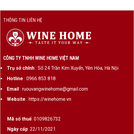
Loại vang: Rượu vang đỏ
Giống nho chính: Cabernet Sauvignon, Merlot,
Cabernet Franc, Petit Verdot
THÔNG TIN LIÊN HỆ
Nồng độ cồn: 13% – 13.5%
Dung tích: 750ml
Tiềm năng lưu trữ: 20 – 40 năm
CÔNG TY TNHH WINE HOME VIỆT NAM
Trụ sở chính
: Số 24 Trần Kim Xuyến, Yên Hòa, Hà Nội
Điểm đặc biệt của Château Mouton Rothschild
2011
Hotline
: 0966 853 818
Email
: ruouvangwinehome@gmail.com
Điểm nổi bật đầu tiên của Château Mouton
Rothschild 2011 nằm ở nhãn chai nghệ thuật độc
Website
: https://winehome.vn
quyền. Mỗi niên vụ của Mouton Rothschild đều
hợp tác cùng những nghệ sĩ nổi tiếng thế giới để
Mã số thuế
: 0109826732
thiết kế nhãn chai, biến từng chai vang trở thành
Ngày cấp
: 22/11/2021
một tác phẩm nghệ thuật thực thụ.