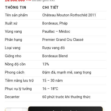
28.000.000
Đã bao gồm VAT
THÔNG TIN
CHI TIẾT
Tên sản phẩm
Château Mouton Rothschild 2011
Xuất xứ
Bordeaux, Pháp
Vùng vang
Pauillac – Médoc
Phân hạng
Premier Grand Cru Classé
Loại vang
Rượu vang đỏ
Giống nho
Bordeaux Blend
Nồng độ cồn
13%
Phong cách
Đậm đà, mạnh mẽ, sang trọng
Tiềm năng lưu trữ
15 – 30 năm
Phục vụ lý tưởng
16 – 18°C
Decanter
60 phút trước khi thưởng thức
Château Mouton Rothschild 2011 – Tuyệt Tác Premier Grand 