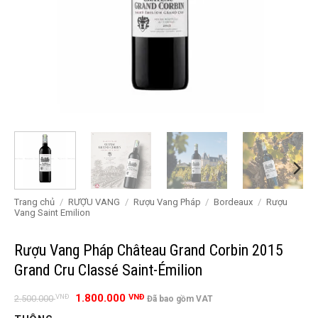
Trang chủ
/
RƯỢU VANG
/
Rượu Vang Pháp
/
Bordeaux
/
Rượu
Vang Saint Emilion
Rượu Vang Pháp Château Grand Corbin 2015
Grand Cru Classé Saint-Émilion
Giá
Giá
1.800.000
VNĐ
VNĐ
2.500.000
Đã bao gồm VAT
gốc
hiện