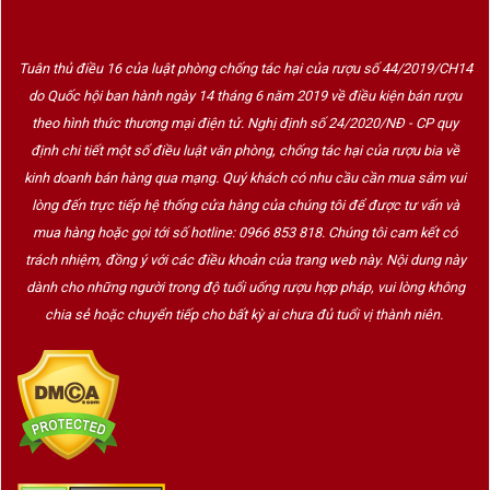
Ngay từ thiết kế bên ngoài, chai vang đã thể hiện
đẳng cấp của một
Grand Cru Classé
. Nhãn chai
màu trắng cổ điển với hình ảnh lâu đài Grand
Tuân thủ điều 16 của luật phòng chống tác hại của rượu số 44/2019/CH14
do Quốc hội ban hành ngày 14 tháng 6 năm 2019 về điều kiện bán rượu
Corbin, kết hợp cùng cổ chai màu bạc sang trọng
theo hình thức thương mại điện tử. Nghị định số 24/2020/NĐ - CP quy
tạo nên vẻ đẹp thanh lịch đậm chất Bordeaux. Đây
định chi tiết một số điều luật văn phòng, chống tác hại của rượu bia về
không chỉ là một chai
rượu vang cao cấp
dành
kinh doanh bán hàng qua mạng. Quý khách có nhu cầu cần mua sắm vui
cho những bữa tiệc sang trọng mà còn là lựa chọn
lòng đến trực tiếp hệ thống cửa hàng của chúng tôi để được tư vấn và
lý tưởng cho
quà biếu
,
quà tặng doanh nghiệp
,
mua hàng hoặc gọi tới số hotline: 0966 853 818. Chúng tôi cam kết có
quà tri ân khách hàng hoặc bổ sung vào bộ sưu
trách nhiệm, đồng ý với các điều khoản của trang web này. Nội dung này
tập
rượu vang nhập khẩu
.
dành cho những người trong độ tuổi uống rượu hợp pháp, vui lòng không
chia sẻ hoặc chuyển tiếp cho bất kỳ ai chưa đủ tuổi vị thành niên.
Khi thưởng thức, Château Grand Corbin 2015 mở
ra tầng hương phong phú của mận đen, anh đào
chín, mâm xôi, lý chua đen, tiếp nối bằng violet,
cacao, vani, gỗ sồi Pháp, tuyết tùng và gia vị ngọt.
Cấu trúc tannin chín mượt, độ acid cân bằng cùng
hậu vị kéo dài đã khẳng định vị thế của chai vang