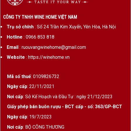
phát triển mạnh mẽ, tạo nên những trái nho chín
hoàn hảo với tannin mềm mại và hương trái cây
CÔNG TY TNHH WINE HOME VIỆT NAM
đậm đà. Chính terroir độc đáo ấy đã góp phần tạo
Trụ sở chính
: Số 24 Trần Kim Xuyến, Yên Hòa, Hà Nội
nên phong cách riêng biệt của Château Grand
Hotline
: 0966 853 818
Corbin: mạnh mẽ nhưng tinh tế, giàu chiều sâu
nhưng vẫn thanh lịch.
Email
: ruouvangwinehome@gmail.com
Website
: https://winehome.vn
Niên vụ
2015
được xem là một trong những mùa
vụ thành công nhất của Bordeaux trong nhiều thập
kỷ. Thời tiết nắng đẹp, mùa hè khô ráo và giai
Mã số thuế
: 0109826732
đoạn thu hoạch diễn ra trong điều kiện lý tưởng
Ngày cấp
: 22/11/2021
giúp nho đạt độ chín tối ưu, đồng thời vẫn giữ
Nơi cấp
: Sở Kế Hoạch và Đầu Tư : ngày 21/12/2023
được độ acid tự nhiên. Nhờ đó, Château Grand
Corbin 2015 sở hữu hương vị hài hòa, cấu trúc
Giấy phép bán buôn rượu - BCT cấp - số: 363/GP-BCT
chắc chắn và tiềm năng lưu trữ kéo dài hàng chục
Ngày cấp
: 19/7/2023
năm.
Nơi cấp
: BỘ CÔNG THƯƠNG