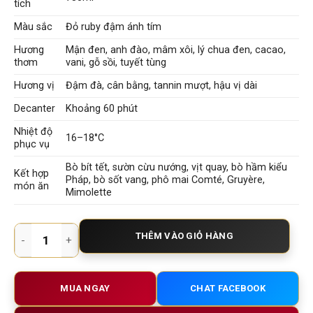
tích
Màu sắc
Đỏ ruby đậm ánh tím
Hương
Mận đen, anh đào, mâm xôi, lý chua đen, cacao,
thơm
vani, gỗ sồi, tuyết tùng
Hương vị
Đậm đà, cân bằng, tannin mượt, hậu vị dài
Decanter
Khoảng 60 phút
Nhiệt độ
16–18°C
phục vụ
Bò bít tết, sườn cừu nướng, vịt quay, bò hầm kiểu
Kết hợp
Pháp, bò sốt vang, phô mai Comté, Gruyère,
món ăn
Mimolette
Rượu Vang Pháp Château Grand Corbin 2015 Grand Cru Classé
THÊM VÀO GIỎ HÀNG
MUA NGAY
CHAT FACEBOOK