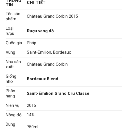
là:
tại
THÔNG
CHI TIẾT
2.500.000 VNĐ.
là:
TIN
1.800.000 VNĐ.
Tên sản
Château Grand Corbin 2015
phẩm
Loại
Rượu vang đỏ
rượu
Quốc gia
Pháp
Vùng
Saint-Émilion, Bordeaux
Nhà sản
Château Grand Corbin
xuất
Giống
Bordeaux Blend
nho
Phân
Saint-Émilion Grand Cru Classé
hạng
Niên vụ
2015
Nồng độ
14%
Dung
750ml