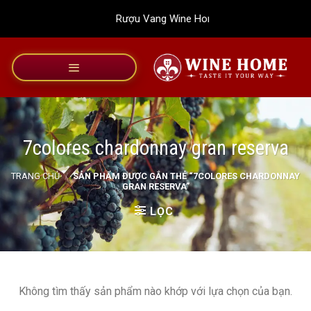
Bỏ
Rượu Vang Wine Home
qua
nội
dung
7colores chardonnay gran reserva
TRANG CHỦ
/
SẢN PHẨM ĐƯỢC GẮN THẺ “7COLORES CHARDONNAY
GRAN RESERVA”
LỌC
Không tìm thấy sản phẩm nào khớp với lựa chọn của bạn.