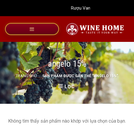
Bỏ
Rượu Vang Wine Home
qua
nội
dung
angelo 15%
TRANG CHỦ
/
SẢN PHẨM ĐƯỢC GẮN THẺ “ANGELO 15%”
LỌC
Không tìm thấy sản phẩm nào khớp với lựa chọn của bạn.