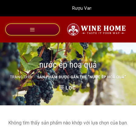
Bỏ
Rượu Vang Wine Home
qua
nội
dung
nước ép hoa quả
TRANG CHỦ
/
SẢN PHẨM ĐƯỢC GẮN THẺ “NƯỚC ÉP HOA QUẢ”
LỌC
Không tìm thấy sản phẩm nào khớp với lựa chọn của bạn.