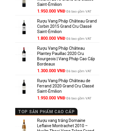
Saint-Émilion
1.900.000 VNĐ.
Giá
Giá
1.950.000
VNĐ
Đã bao gồm VAT
gốc
hiện
Rượu Vang Pháp Château Grand
là:
tại
Corbin 2015 Grand Cru Classé
2.950.000 VNĐ.
là:
Saint-Émilion
1.950.000 VNĐ.
Giá
Giá
1.800.000
VNĐ
Đã bao gồm VAT
gốc
hiện
Rượu Vang Pháp Château
là:
tại
Plantey Pauillac 2020 Cru
2.500.000 VNĐ.
là:
Bourgeois | Vang Pháp Cao Cấp
1.800.000 VNĐ.
Bordeaux
Giá
Giá
1.300.000
VNĐ
Đã bao gồm VAT
gốc
hiện
Rượu Vang Pháp Château de
là:
tại
Ferrand 2020 Grand Cru Classé
1.850.000 VNĐ.
là:
Saint-Émilion
1.300.000 VNĐ.
Giá
Giá
1.950.000
VNĐ
Đã bao gồm VAT
gốc
hiện
là:
tại
TOP SẢN PHẨM CAO CẤP
2.800.000 VNĐ.
là:
1.950.000 VNĐ.
Rượu vang trắng Domaine
Leflaive Montrachet 2010 –
Huyền Thoại Vang Trắng Grand