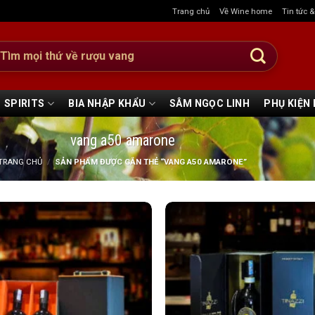
Trang chủ
Về Wine home
Tin tức 
:
SPIRITS
BIA NHẬP KHẨU
SÂM NGỌC LINH
PHỤ KIỆN
vang a50 amarone
TRANG CHỦ
/
SẢN PHẨM ĐƯỢC GẮN THẺ “VANG A50 AMARONE”