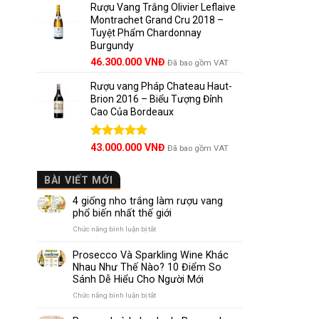
5 sao
Rượu Vang Trắng Olivier Leflaive
Montrachet Grand Cru 2018 –
Tuyệt Phẩm Chardonnay
Burgundy
46.300.000
VNĐ
Đã bao gồm VAT
Rượu vang Pháp Chateau Haut-
Brion 2016 – Biểu Tượng Đỉnh
Cao Của Bordeaux
Được xếp
43.000.000
VNĐ
Đã bao gồm VAT
hạng
5.00
5 sao
BÀI VIẾT MỚI
4 giống nho trắng làm rượu vang
phổ biến nhất thế giới
ở
Chức năng bình luận bị tắt
4
giống
Prosecco Và Sparkling Wine Khác
nho
Nhau Như Thế Nào? 10 Điểm So
trắng
Sánh Dễ Hiểu Cho Người Mới
làm
rượu
ở
Chức năng bình luận bị tắt
vang
Prosecco
phổ
Và