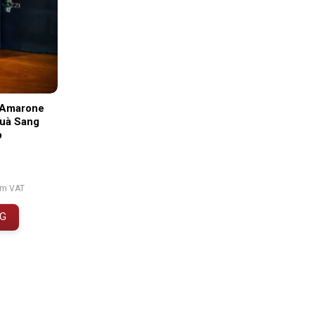
 Amarone
Quà Sang
p
ồm VAT
NG