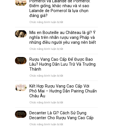
Pomerol và Lalande de Pomerol:
biến
Sparkling
Điểm giống, khác nhau và vì sao
nhất
Wine
Lalande de Pomerol là lựa chọn
thế
Khác
đáng giá?
giới
Nhau
Như
ở
Chức năng bình luận bị tắt
Thế
Pomerol
Nào?
và
Mis en Bouteille au Château là gì? Ý
10
Lalande
nghĩa trên nhãn rượu vang Pháp và
Điểm
de
những điều người yêu vang nên biết
So
Pomerol:
Sánh
Điểm
ở
Chức năng bình luận bị tắt
Dễ
giống,
Mis
Hiểu
khác
en
Rượu Vang Cao Cấp Để Được Bao
Cho
nhau
Bouteille
Lâu? Hướng Dẫn Lưu Trữ Và Trưởng
Người
và
au
Mới
Thành
vì
Château
sao
là
ở
Chức năng bình luận bị tắt
Lalande
gì?
Rượu
de
Ý
Vang
Kết Hợp Rượu Vang Cao Cấp Với
Pomerol
nghĩa
Cao
Phô Mai – Hướng Dẫn Pairing Chuẩn
là
trên
Cấp
Châu Âu
lựa
nhãn
Để
chọn
rượu
Được
ở
Chức năng bình luận bị tắt
đáng
vang
Bao
Kết
giá?
Pháp
Lâu?
Hợp
Decanter Là Gì? Cách Sử Dụng
và
Hướng
Rượu
Decanter Cho Rượu Vang Cao Cấp
những
Dẫn
Vang
điều
Lưu
Cao
ở
Chức năng bình luận bị tắt
người
Trữ
Cấp
Decanter