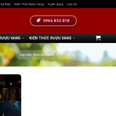
& Sự Kiện
Kiến Thức Rượu Vang
Tuyển dụng
Liên hệ
0966 853 818
 RƯỢU VANG
KIẾN THỨC RƯỢU VANG