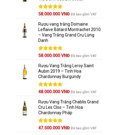
Được xếp
58.000.000
VNĐ
Đã bao gồm VAT
hạng
5.00
5 sao
Rượu vang trắng Domaine
Leflaive Bâtard Montrachet 2010
– Vang Trắng Grand Cru Lừng
Danh
Được xếp
58.000.000
VNĐ
Đã bao gồm VAT
hạng
5.00
5 sao
Rượu Vang Trắng Leroy Saint
Aubin 2019 – Tinh Hoa
Chardonnay Burgundy
Được xếp
48.000.000
VNĐ
Đã bao gồm VAT
hạng
5.00
5 sao
Rượu Vang Trắng Chablis Grand
Cru Les Clos – Tinh Hoa
Chardonnay Pháp
Được xếp
47.500.000
VNĐ
Đã bao gồm VAT
hạng
5.00