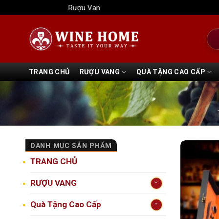
Bỏ
Rượu Vang Wine Home
qua
nội
Tìm
dung
kiếm
TRANG CHỦ
RƯỢU VANG
QUÀ TẶNG CAO CẤP
DANH MỤC SẢN PHẨM
TRANG CHỦ
RƯỢU VANG
Quà Tặng Cao Cấp