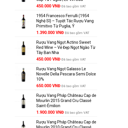
Giá
Giá
450.000
VNĐ
Đã bao gồm VAT
gốc
hiện
1954 Francesco Ferrulli (1954
là:
tại
Nghệ Sĩ) – Tuyệt Tác Rượu Vang
495.000 VNĐ.
là:
Primitivo Từ Puglia, Ý
450.000 VNĐ.
Giá
Giá
1.390.000
VNĐ
Đã bao gồm VAT
gốc
hiện
Rượu Vang Ngọt Actino Sweet
là:
tại
Red Wine – Vẻ Đẹp Ngọt Ngào Từ
1.529.000 VNĐ.
là:
Tây Ban Nha
1.390.000 VNĐ.
450.000
VNĐ
Đã bao gồm VAT
Rượu Vang Ngọt Galasso Le
Novelle Della Pescara Semi Dolce
10%
650.000
VNĐ
Đã bao gồm VAT
Rượu Vang Pháp Château Cap de
Mourlin 2015 Grand Cru Classé
Saint-Émilion
Giá
Giá
1.900.000
VNĐ
Đã bao gồm VAT
gốc
hiện
Rượu Vang Pháp Château Cap de
là:
tại
Mourlin 2010 Grand Cru Classé
2.800.000 VNĐ.
là: