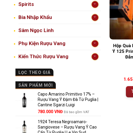
Spirits
Bia Nhập Khẩu
Sâm Ngọc Linh
Phụ Kiện Rượu Vang
Hộp Quà 
Ý 125 Pri
Kiến Thức Rượu Vang
Đẳn
LỌC THEO GIÁ
1.6
SẢN PHẨM MỚI
Capo Amarino Primitivo 17% –
Rượu Vang Ý Đậm Đà Từ Puglia |
Cantine Sgarzi Luigi
Giá
Giá
780.000
VNĐ
Đã bao gồm VAT
gốc
hiện
1924 Teresa Negroamaro-
là:
tại
Sangiovese – Rượu Vang Ý Cao
858.000 VNĐ.
là:
Cấp Từ Puglia | Le Vin Sud
780.000 VNĐ.