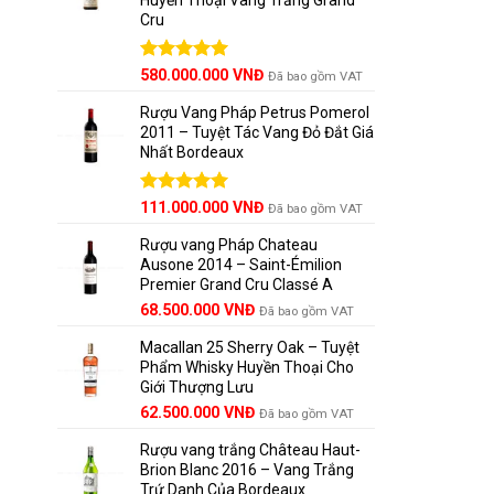
Cru
Được xếp
580.000.000
VNĐ
Đã bao gồm VAT
hạng
5.00
5 sao
Rượu Vang Pháp Petrus Pomerol
2011 – Tuyệt Tác Vang Đỏ Đắt Giá
Nhất Bordeaux
Giá
Được xếp
Giá
111.000.000
VNĐ
Đã bao gồm VAT
hạng
5.00
gốc
hiện
5 sao
Rượu vang Pháp Chateau
là:
tại
Ausone 2014 – Saint-Émilion
125.000.000 VNĐ.
là:
Premier Grand Cru Classé A
111.000.000 VNĐ.
68.500.000
VNĐ
Đã bao gồm VAT
Macallan 25 Sherry Oak – Tuyệt
Phẩm Whisky Huyền Thoại Cho
Giới Thượng Lưu
Giá
Giá
62.500.000
VNĐ
Đã bao gồm VAT
gốc
hiện
Rượu vang trắng Château Haut-
là:
tại
Brion Blanc 2016 – Vang Trắng
65.000.000 VNĐ.
là:
Trứ Danh Của Bordeaux
62.500.000 VNĐ.