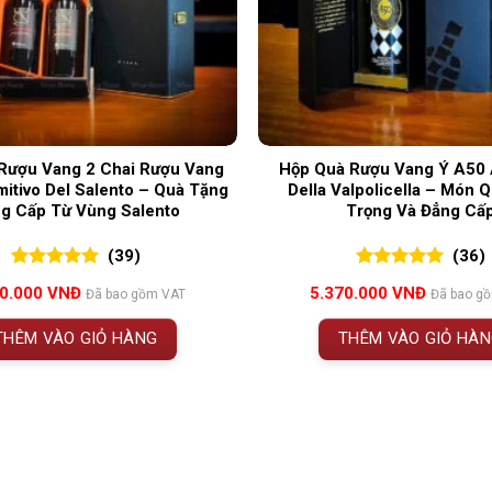
Rượu Vang 2 Chai Rượu Vang
Hộp Quà Rượu Vang Ý A50
mitivo Del Salento – Quà Tặng
Della Valpolicella – Món 
g Cấp Từ Vùng Salento
Trọng Và Đẳng Cấ
(39)
(36)
5.00
39
trên 5
5.00
36
trên 5
50.000
VNĐ
5.370.000
VNĐ
Đã bao gồm VAT
Đã bao g
đánh giá
đánh giá
THÊM VÀO GIỎ HÀNG
THÊM VÀO GIỎ HÀ