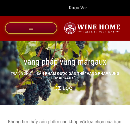
Bỏ
Rượu Vang Wine Home
qua
nội
dung
vang pháp vùng margaux
TRANG CHỦ
/
SẢN PHẨM ĐƯỢC GẮN THẺ “VANG PHÁP VÙNG
MARGAUX”
LỌC
Không tìm thấy sản phẩm nào khớp với lựa chọn của bạn.