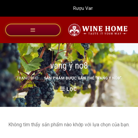
Bỏ
Rượu Vang Wine Home
qua
nội
dung
vang ý no8
TRANG CHỦ
/
SẢN PHẨM ĐƯỢC GẮN THẺ “VANG Ý NO8”
LỌC
Không tìm thấy sản phẩm nào khớp với lựa chọn của bạn.