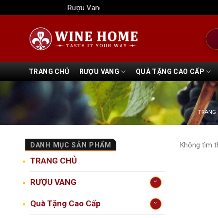
Bỏ
Rượu Vang Wine Home
qua
nội
Tìm
dung
kiếm
TRANG CHỦ
RƯỢU VANG
QUÀ TẶNG CAO CẤP
TRANG
DANH MỤC SẢN PHẨM
Không tìm t
TRANG CHỦ
RƯỢU VANG
Quà Tặng Cao Cấp