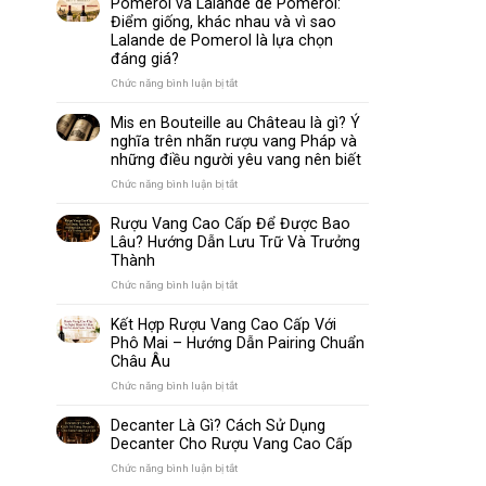
Pomerol và Lalande de Pomerol:
biến
Sparkling
Điểm giống, khác nhau và vì sao
nhất
Wine
Lalande de Pomerol là lựa chọn
thế
Khác
đáng giá?
giới
Nhau
Như
ở
Chức năng bình luận bị tắt
Thế
Pomerol
Nào?
và
Mis en Bouteille au Château là gì? Ý
10
Lalande
nghĩa trên nhãn rượu vang Pháp và
Điểm
de
những điều người yêu vang nên biết
So
Pomerol:
Sánh
Điểm
ở
Chức năng bình luận bị tắt
Dễ
giống,
Mis
Hiểu
khác
en
Rượu Vang Cao Cấp Để Được Bao
Cho
nhau
Bouteille
Lâu? Hướng Dẫn Lưu Trữ Và Trưởng
Người
và
au
Mới
Thành
vì
Château
sao
là
ở
Chức năng bình luận bị tắt
Lalande
gì?
Rượu
de
Ý
Vang
Kết Hợp Rượu Vang Cao Cấp Với
Pomerol
nghĩa
Cao
Phô Mai – Hướng Dẫn Pairing Chuẩn
là
trên
Cấp
Châu Âu
lựa
nhãn
Để
chọn
rượu
Được
ở
Chức năng bình luận bị tắt
đáng
vang
Bao
Kết
giá?
Pháp
Lâu?
Hợp
Decanter Là Gì? Cách Sử Dụng
và
Hướng
Rượu
Decanter Cho Rượu Vang Cao Cấp
những
Dẫn
Vang
điều
Lưu
Cao
ở
Chức năng bình luận bị tắt
người
Trữ
Cấp
Decanter