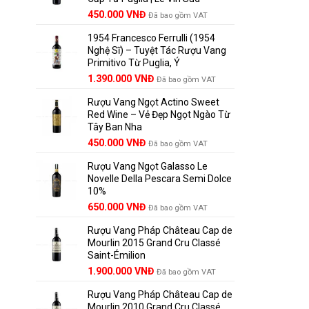
Giá
Giá
450.000
VNĐ
Đã bao gồm VAT
gốc
hiện
1954 Francesco Ferrulli (1954
là:
tại
Nghệ Sĩ) – Tuyệt Tác Rượu Vang
495.000 VNĐ.
là:
Primitivo Từ Puglia, Ý
450.000 VNĐ.
Giá
Giá
1.390.000
VNĐ
Đã bao gồm VAT
gốc
hiện
Rượu Vang Ngọt Actino Sweet
là:
tại
Red Wine – Vẻ Đẹp Ngọt Ngào Từ
1.529.000 VNĐ.
là:
Tây Ban Nha
1.390.000 VNĐ.
450.000
VNĐ
Đã bao gồm VAT
Rượu Vang Ngọt Galasso Le
Novelle Della Pescara Semi Dolce
10%
650.000
VNĐ
Đã bao gồm VAT
Rượu Vang Pháp Château Cap de
Mourlin 2015 Grand Cru Classé
Saint-Émilion
Giá
Giá
1.900.000
VNĐ
Đã bao gồm VAT
gốc
hiện
Rượu Vang Pháp Château Cap de
là:
tại
Mourlin 2010 Grand Cru Classé
2.800.000 VNĐ.
là: