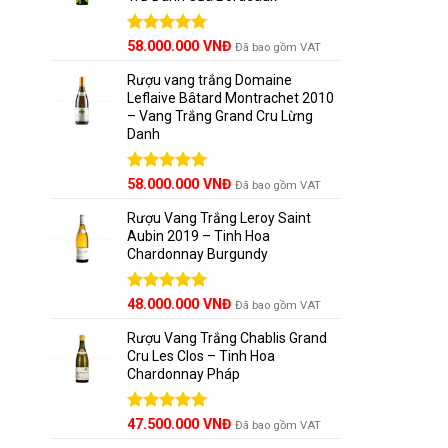
Được xếp
58.000.000
VNĐ
Đã bao gồm VAT
hạng
5.00
5 sao
Rượu vang trắng Domaine
Leflaive Bâtard Montrachet 2010
– Vang Trắng Grand Cru Lừng
Danh
Được xếp
58.000.000
VNĐ
Đã bao gồm VAT
hạng
5.00
5 sao
Rượu Vang Trắng Leroy Saint
Aubin 2019 – Tinh Hoa
Chardonnay Burgundy
Được xếp
48.000.000
VNĐ
Đã bao gồm VAT
hạng
5.00
5 sao
Rượu Vang Trắng Chablis Grand
Cru Les Clos – Tinh Hoa
Chardonnay Pháp
Được xếp
47.500.000
VNĐ
Đã bao gồm VAT
hạng
5.00