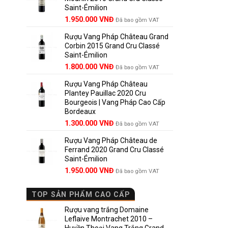
Saint-Émilion
1.900.000 VNĐ.
Giá
Giá
1.950.000
VNĐ
Đã bao gồm VAT
gốc
hiện
Rượu Vang Pháp Château Grand
là:
tại
Corbin 2015 Grand Cru Classé
2.950.000 VNĐ.
là:
Saint-Émilion
1.950.000 VNĐ.
Giá
Giá
1.800.000
VNĐ
Đã bao gồm VAT
gốc
hiện
Rượu Vang Pháp Château
là:
tại
Plantey Pauillac 2020 Cru
2.500.000 VNĐ.
là:
Bourgeois | Vang Pháp Cao Cấp
1.800.000 VNĐ.
Bordeaux
Giá
Giá
1.300.000
VNĐ
Đã bao gồm VAT
gốc
hiện
Rượu Vang Pháp Château de
là:
tại
Ferrand 2020 Grand Cru Classé
1.850.000 VNĐ.
là:
Saint-Émilion
1.300.000 VNĐ.
Giá
Giá
1.950.000
VNĐ
Đã bao gồm VAT
gốc
hiện
là:
tại
TOP SẢN PHẨM CAO CẤP
2.800.000 VNĐ.
là:
1.950.000 VNĐ.
Rượu vang trắng Domaine
Leflaive Montrachet 2010 –
Huyền Thoại Vang Trắng Grand