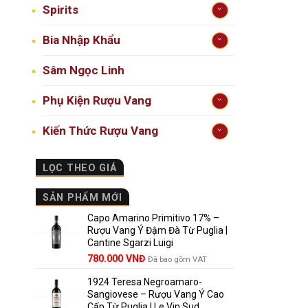
Spirits
Bia Nhập Khẩu
Sâm Ngọc Linh
Phụ Kiện Rượu Vang
Kiến Thức Rượu Vang
LỌC THEO GIÁ
SẢN PHẨM MỚI
Capo Amarino Primitivo 17% –
Rượu Vang Ý Đậm Đà Từ Puglia |
Cantine Sgarzi Luigi
Giá
Giá
780.000
VNĐ
Đã bao gồm VAT
gốc
hiện
1924 Teresa Negroamaro-
là:
tại
Sangiovese – Rượu Vang Ý Cao
858.000 VNĐ.
là:
Cấp Từ Puglia | Le Vin Sud
780.000 VNĐ.