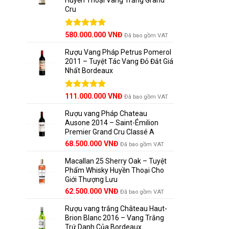
Cru
Được xếp
580.000.000
VNĐ
Đã bao gồm VAT
hạng
5.00
5 sao
Rượu Vang Pháp Petrus Pomerol
2011 – Tuyệt Tác Vang Đỏ Đắt Giá
Nhất Bordeaux
Giá
Được xếp
Giá
111.000.000
VNĐ
Đã bao gồm VAT
hạng
5.00
gốc
hiện
5 sao
Rượu vang Pháp Chateau
là:
tại
Ausone 2014 – Saint-Émilion
125.000.000 VNĐ.
là:
Premier Grand Cru Classé A
111.000.000 VNĐ.
68.500.000
VNĐ
Đã bao gồm VAT
Macallan 25 Sherry Oak – Tuyệt
Phẩm Whisky Huyền Thoại Cho
Giới Thượng Lưu
Giá
Giá
62.500.000
VNĐ
Đã bao gồm VAT
gốc
hiện
Rượu vang trắng Château Haut-
là:
tại
Brion Blanc 2016 – Vang Trắng
65.000.000 VNĐ.
là:
Trứ Danh Của Bordeaux
62.500.000 VNĐ.