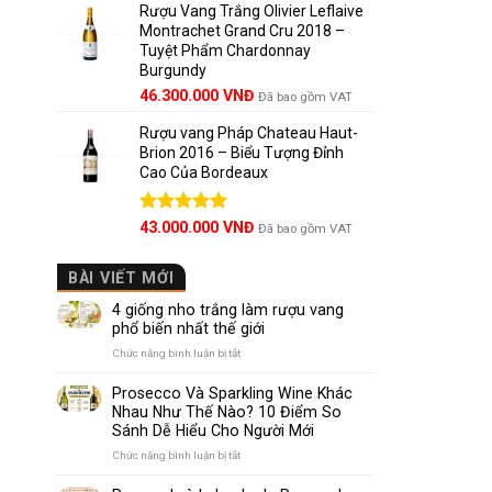
5 sao
Rượu Vang Trắng Olivier Leflaive
Montrachet Grand Cru 2018 –
Tuyệt Phẩm Chardonnay
Burgundy
46.300.000
VNĐ
Đã bao gồm VAT
Rượu vang Pháp Chateau Haut-
Brion 2016 – Biểu Tượng Đỉnh
Cao Của Bordeaux
Được xếp
43.000.000
VNĐ
Đã bao gồm VAT
hạng
5.00
5 sao
BÀI VIẾT MỚI
4 giống nho trắng làm rượu vang
phổ biến nhất thế giới
ở
Chức năng bình luận bị tắt
4
giống
Prosecco Và Sparkling Wine Khác
nho
Nhau Như Thế Nào? 10 Điểm So
trắng
Sánh Dễ Hiểu Cho Người Mới
làm
rượu
ở
Chức năng bình luận bị tắt
vang
Prosecco
phổ
Và