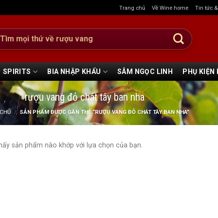
Trang chủ
Về Wine home
Tin tức 
:
SPIRITS
BIA NHẬP KHẨU
SÂM NGỌC LINH
PHỤ KIỆN
rượu vang đỏ chát tây ban nha
 CHỦ
/
SẢN PHẨM ĐƯỢC GẮN THẺ “RƯỢU VANG ĐỎ CHÁT TÂY BAN NHA”
hấy sản phẩm nào khớp với lựa chọn của bạn.