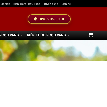
& Sự Kiện
Kiến Thức Rượu Vang
Tuyển dụng
Liên hệ
0966 853 818
 RƯỢU VANG
KIẾN THỨC RƯỢU VANG