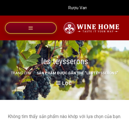
Bỏ
Rượu Vang Wine Home
qua
nội
dung
les teysserons
TRANG CHỦ
/
SẢN PHẨM ĐƯỢC GẮN THẺ “LES TEYSSERONS”
LỌC
Không tìm thấy sản phẩm nào khớp với lựa chọn của bạn.