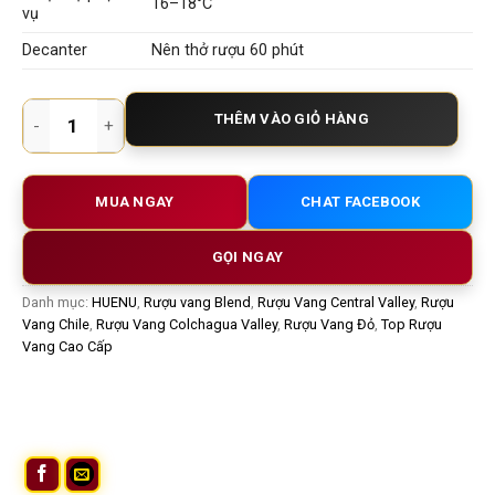
16–18°C
vụ
Decanter
Nên thở rượu 60 phút
HUENU Family Reserve Winemaker’s Blend 2020 – Rượu Vang 
THÊM VÀO GIỎ HÀNG
MUA NGAY
CHAT FACEBOOK
GỌI NGAY
Danh mục:
HUENU
,
Rượu vang Blend
,
Rượu Vang Central Valley
,
Rượu
Vang Chile
,
Rượu Vang Colchagua Valley
,
Rượu Vang Đỏ
,
Top Rượu
Vang Cao Cấp