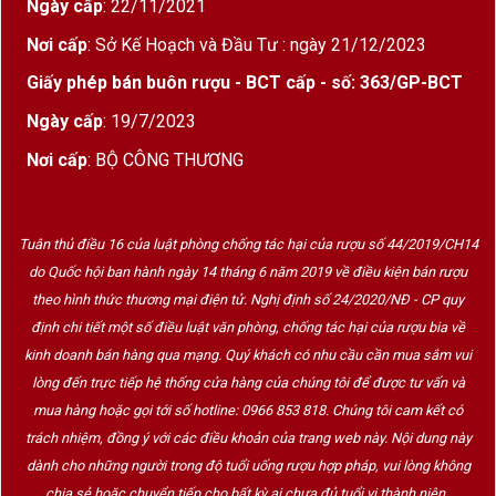
Ngày cấp
: 22/11/2021
cồn
Nơi cấp
: Sở Kế Hoạch và Đầu Tư : ngày 21/12/2023
Phong
Đậm đà, phức hợp, tannin mượt
Giấy phép bán buôn rượu - BCT cấp - số: 363/GP-BCT
cách
Ngày cấp
: 19/7/2023
Màu sắc
Đỏ tím đậm ánh ruby
Nơi cấp
: BỘ CÔNG THƯƠNG
Quy
750ml
cách
Tuân thủ điều 16 của luật phòng chống tác hại của rượu số 44/2019/CH14
Nhiệt độ
16–18°C
do Quốc hội ban hành ngày 14 tháng 6 năm 2019 về điều kiện bán rượu
phục vụ
theo hình thức thương mại điện tử. Nghị định số 24/2020/NĐ - CP quy
Decanter
Nên thở rượu khoảng 60 phút trước
định chi tiết một số điều luật văn phòng, chống tác hại của rượu bia về
khi uống
kinh doanh bán hàng qua mạng. Quý khách có nhu cầu cần mua sắm vui
lòng đến trực tiếp hệ thống cửa hàng của chúng tôi để được tư vấn và
Kết hợp
Bò bít tết, thịt cừu, vịt quay, thịt hun
mua hàng hoặc gọi tới số hotline: 0966 853 818. Chúng tôi cam kết có
món ăn
khói, phô mai ủ lâu năm
trách nhiệm, đồng ý với các điều khoản của trang web này. Nội dung này
dành cho những người trong độ tuổi uống rượu hợp pháp, vui lòng không
chia sẻ hoặc chuyển tiếp cho bất kỳ ai chưa đủ tuổi vị thành niên.