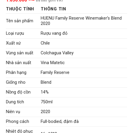
1.650.000
Đã bao gồm VAT
THUỘC TÍNH
THÔNG TIN
HUENU Family Reserve Winemaker’s Blend
Tên sản phẩm
2020
Loại rượu
Rượu vang đỏ
Xuất xứ
Chile
Vùng sản xuất
Colchagua Valley
Nhà sản xuất
Vina Matetic
Phân hạng
Family Reserve
Giống nho
Blend
Nồng độ cồn
14%
Dung tích
750ml
Niên vụ
2020
Phong cách
Full-bodied, đậm đà
Nhiệt độ phục