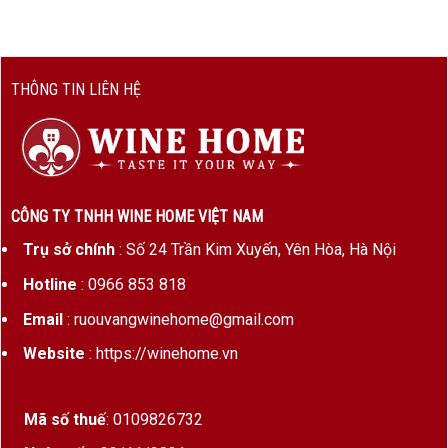
phẩm
Blend
Loại
Rượu vang đỏ
vang
THÔNG TIN LIÊN HỆ
Quốc gia
Chile
Vùng
Colchagua Valley
vang
Nhà sản
Vina Matetic
CÔNG TY TNHH WINE HOME VIỆT NAM
xuất
Trụ sở chính
: Số 24 Trần Kim Xuyến, Yên Hòa, Hà Nội
Niên vụ
2020
Hotline
: 0966 853 818
Phân
Family Reserve
Email
: ruouvangwinehome@gmail.com
hạng
Website
: https://winehome.vn
Giống
Blend
nho
Mã số thuế
: 0109826732
Nồng độ
14%