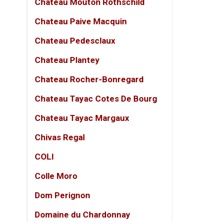
Đối vớ
Chateau Mouton Rothschild
độ đậm
Chateau Paive Macquin
Thông
Chateau Pedesclaux
Chateau Plantey
THÔ
Chateau Rocher-Bonregard
Tên 
Chateau Tayac Cotes De Bourg
Loại
Chateau Tayac Margaux
Quốc
Chivas Regal
Vùng
COLI
Nhà 
Colle Moro
Giốn
Dom Perignon
Phân
Domaine du Chardonnay