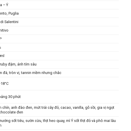
ia – Ý
ento, Puglia
di Salentini
mitivo
.P
%
0ml
ruby đậm, ánh tím sâu
 đà, tròn vị, tannin mềm nhưng chắc
–18°C
ảng 30 phút
 chín, anh đào đen, mứt trái cây đỏ, cacao, vanilla, gỗ sồi, gia vị ngọt
chocolate đen
nướng sốt tiêu, sườn cừu, thịt heo quay, mì Ý sốt thịt đỏ và phô mai lâu
m