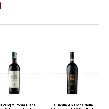
750ml
Primitivo
Vang đỏ
14%
Ý
Puglia
,
Salento
u vang Ý Posta Piana
La Bastia Amarone della
Feudi Salentini