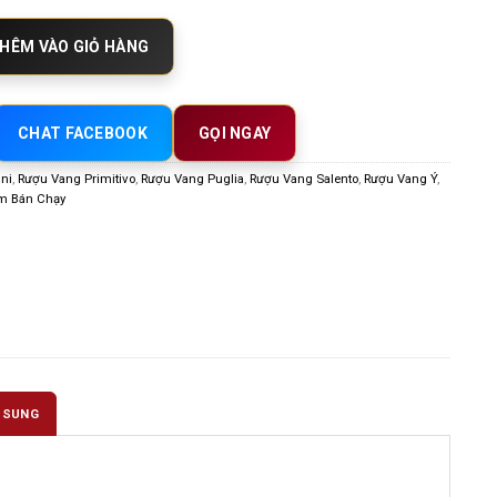
 Primitivo Salento – Đậm Đà Nồng Nàn Chuẩn Miền Nam Ý số lượng
HÊM VÀO GIỎ HÀNG
CHAT FACEBOOK
GỌI NGAY
ini
,
Rượu Vang Primitivo
,
Rượu Vang Puglia
,
Rượu Vang Salento
,
Rượu Vang Ý
,
m Bán Chạy
 SUNG