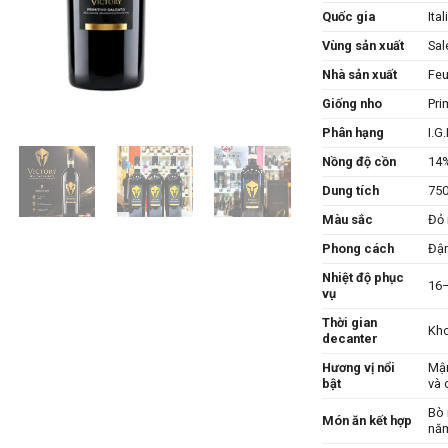
Quốc gia
Ital
Vùng sản xuất
Sal
Nhà sản xuất
Feu
Giống nho
Pri
Phân hạng
I.G
Nồng độ cồn
14
Dung tích
75
Màu sắc
Đỏ 
Phong cách
Đậm
Nhiệt độ phục
16
vụ
Thời gian
Kho
decanter
Hương vị nổi
Mận
bật
và 
Bò 
Món ăn kết hợp
nă