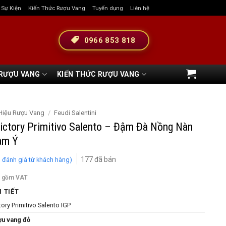
& Sự Kiện
Kiến Thức Rượu Vang
Tuyển dụng
Liên hệ
0966 853 818
 RƯỢU VANG
KIẾN THỨC RƯỢU VANG
Hiệu Rượu Vang
/
Feudi Salentini
ictory Primitivo Salento – Đậm Đà Nồng Nàn
am Ý
177
đã bán
1
đánh giá từ khách hàng)
o gồm VAT
I TIẾT
tory Primitivo Salento IGP
ợu vang đỏ