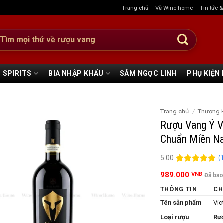
Trang chủ
Về Wine home
Tin tức 
:
SPIRITS
BIA NHẬP KHẨU
SÂM NGỌC LINH
PHỤ KIỆN
Trang chủ
/
Thương 
Rượu Vang Ý V
Chuẩn Miền N
(
5.00
5.00
1
trên 5
989.000
VNĐ
Đã ba
đánh giá
THÔNG TIN
CH
Tên sản phẩm
Vic
Loại rượu
Rư