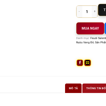
Rượu Vang Ý Victory
T
MUA NGAY
Danh mục:
Feudi Salent
Rượu Vang Đỏ
,
Sản Phẩ
MÔ TẢ
THÔNG TIN BỔ