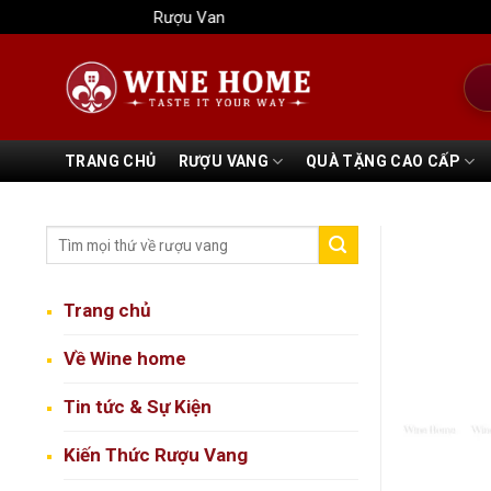
Bỏ
Rượu Vang Wine Home
qua
nội
Tìm
dung
kiếm
TRANG CHỦ
RƯỢU VANG
QUÀ TẶNG CAO CẤP
Trang chủ
Về Wine home
Tin tức & Sự Kiện
Kiến Thức Rượu Vang