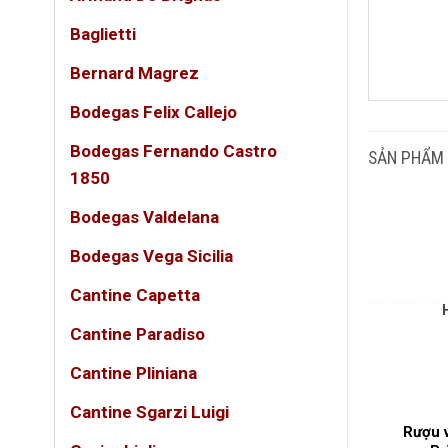
Baglietti
Bernard Magrez
DUN
Bodegas Felix Callejo
GIỐ
Bodegas Fernando Castro
SẢN PHẨM
1850
LOẠ
Bodegas Valdelana
Bodegas Vega Sicilia
NỒN
Cantine Capetta
QUỐ
Cantine Paradiso
Cantine Pliniana
VÙN
Cantine Sgarzi Luigi
Con Actitud
Rượu Vang Ngọt KING
Rượu 
THƯ