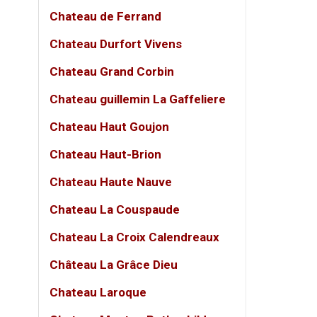
Chateau de Ferrand
Khi ró
cây đỏ.
Chateau Durfort Vivens
mềm như
Chateau Grand Corbin
Đây là
Chateau guillemin La Gaffeliere
Sản phẩ
Chateau Haut Goujon
Victory
Chateau Haut-Brion
Protein
chocola
Chateau Haute Nauve
Theo t
Chateau La Couspaude
đủ để h
Chateau La Croix Calendreaux
Victor
Château La Grâce Dieu
phẩm nằ
tượng.
Chateau Laroque