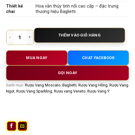
Thiết kế
Hoa văn thủy tinh nổi cao cấp – đặc trưng
chai
thương hiệu Baglietti
Baglietti No.6 Moscato Rose – Vẻ Đẹp Nữ Tính & Ngọt Ngào T
THÊM VÀO GIỎ HÀNG
MUA NGAY
CHAT FACEBOOK
GỌI NGAY
Danh mục:
Rượu Vang Moscato
,
Baglietti
,
Rượu Vang Hồng
,
Rượu Vang
Ngọt
,
Rượu Vang Sparkling
,
Rượu vang Veneto
,
Rượu Vang Ý