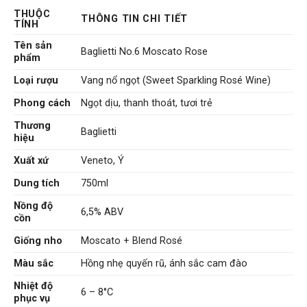
THUỘC
THÔNG TIN CHI TIẾT
TÍNH
Tên sản
Baglietti No.6 Moscato Rose
phẩm
Loại rượu
Vang nổ ngọt (Sweet Sparkling Rosé Wine)
Phong cách
Ngọt dịu, thanh thoát, tươi trẻ
Thương
Baglietti
hiệu
Xuất xứ
Veneto, Ý
Dung tích
750ml
Nồng độ
6,5% ABV
cồn
Giống nho
Moscato + Blend Rosé
Màu sắc
Hồng nhẹ quyến rũ, ánh sắc cam đào
Nhiệt độ
6 – 8°C
phục vụ