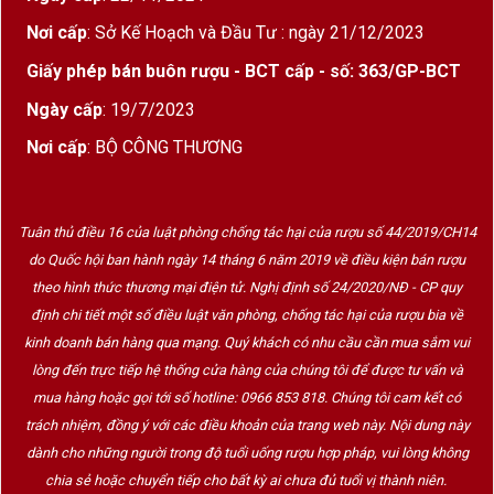
Hương thơm
: Đậm hương
hoa cam
,
dâu rừng
,
Nơi cấp
: Sở Kế Hoạch và Đầu Tư : ngày 21/12/2023
quýt chín
,
đào trắng
.
Giấy phép bán buôn rượu - BCT cấp - số: 363/GP-BCT
Vị rượu
: Ngọt thanh, tươi mát, sủi bọt nhẹ, hậu
Ngày cấp
: 19/7/2023
vị mềm mại và đầy nữ tính.
Nơi cấp
: BỘ CÔNG THƯƠNG
Cảm nhận
: Cân bằng hoàn hảo giữa sự
ngọt
ngào
và
tươi mới
, phù hợp với khẩu vị người
châu Á và những ai yêu thích rượu nhẹ nhàng.
Tuân thủ điều 16 của luật phòng chống tác hại của rượu số 44/2019/CH14
do Quốc hội ban hành ngày 14 tháng 6 năm 2019 về điều kiện bán rượu
theo hình thức thương mại điện tử. Nghị định số 24/2020/NĐ - CP quy
Quy trình sản xuất vang nổ ngọt
định chi tiết một số điều luật văn phòng, chống tác hại của rượu bia về
Rượu được sản xuất theo
phương pháp
kinh doanh bán hàng qua mạng. Quý khách có nhu cầu cần mua sắm vui
Charmat
, lên men lần hai trong bồn áp suất để
lòng đến trực tiếp hệ thống cửa hàng của chúng tôi để được tư vấn và
giữ lại bọt khí mịn và vị trái cây tươi đặc trưng.
mua hàng hoặc gọi tới số hotline: 0966 853 818. Chúng tôi cam kết có
trách nhiệm, đồng ý với các điều khoản của trang web này. Nội dung này
Giống nho
Moscato
được thu hoạch thủ công vào
dành cho những người trong độ tuổi uống rượu hợp pháp, vui lòng không
sáng sớm, giúp bảo toàn độ tươi và hương thơm
chia sẻ hoặc chuyển tiếp cho bất kỳ ai chưa đủ tuổi vị thành niên.
thanh tao.