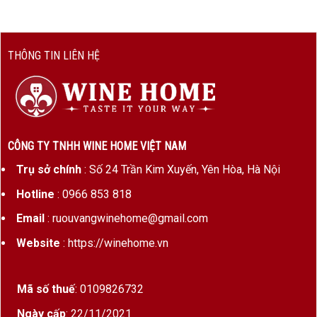
tích
Nồng độ
6,5% ABV
cồn
THÔNG TIN LIÊN HỆ
Giống
Moscato + Blend Rosé
nho
Màu sắc
Hồng nhẹ quyến rũ, ánh sắc cam
đào
CÔNG TY TNHH WINE HOME VIỆT NAM
Nhiệt độ
6 – 8°C
Trụ sở chính
: Số 24 Trần Kim Xuyến, Yên Hòa, Hà Nội
phục vụ
Hotline
: 0966 853 818
Thiết kế
Hoa văn thủy tinh nổi cao cấp – đặc
Email
: ruouvangwinehome@gmail.com
chai
trưng thương hiệu Baglietti
Website
: https://winehome.vn
Hương vị & cảm nhận Baglietti No.6 Moscato
Mã số thuế
: 0109826732
Rose
Ngày cấp
: 22/11/2021