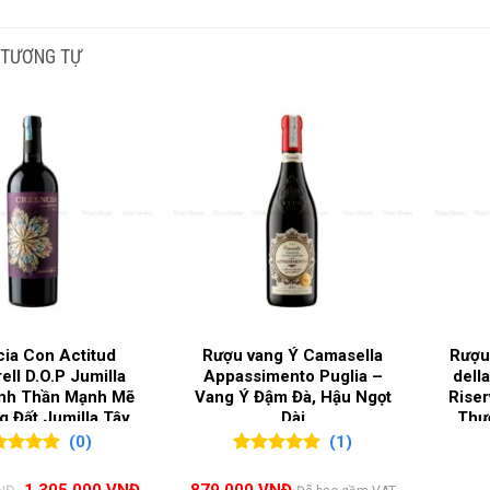
NG NHO SẢN XUẤT
Bordeaux Blend
,
Cabe
 TƯƠNG TỰ
I RƯỢU
Vang đỏ
G ĐỘ
13,5%
C GIA SẢN XUẤT
Pháp
G LÀM RƯỢU
Bordeaux
,
Haut Medo
ia Con Actitud
Rượu vang Ý Camasella
Rượu
ell D.O.P Jumilla
Appassimento Puglia –
dell
inh Thần Mạnh Mẽ
Vang Ý Đậm Đà, Hậu Ngọt
Riser
 Đất Jumilla Tây
Dài
Thư
Ban Nha
(0)
(1)
ên 5
5.00
1
trên 5
h giá
đánh giá
Giá
Giá