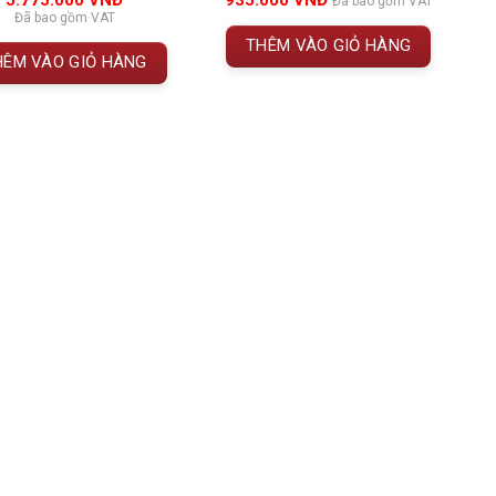
5.775.000
VNĐ
935.000
VNĐ
Đã bao gồm VAT
Đã bao gồm VAT
THÊM VÀO GIỎ HÀNG
HÊM VÀO GIỎ HÀNG
ailley 2017
 dòng rượu vang đỏ cao cấp vùng
Pauillac
– một trong
. Là
Grand Cru Classe 1855
, chai rượu này hội tụ
 trúc vững chắc và tiềm năng phát triển lâu dài.
oàn hảo giữa
Cabernet Sauvignon
mạnh mẽ và
cho những dịp quan trọng hoặc làm quà biếu đẳng cấp.