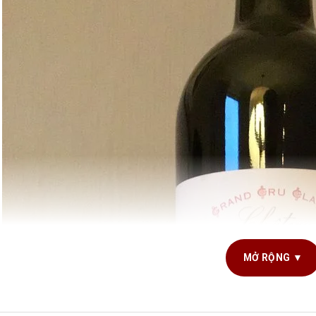
MỞ RỘNG ▼
G TÍCH SẢN PHẨM
750ml