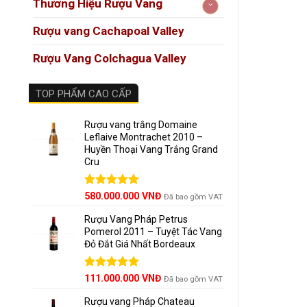
Thương Hiệu Rượu Vang
Hương
Rượu vang Cachapoal Valley
Rượu V
Rượu Vang Colchagua Valley
hương
TOP PHẨM CAO CẤP
Mũi
Vòm
Rượu vang trắng Domaine
Leflaive Montrachet 2010 –
Huyền Thoại Vang Trắng Grand
Hậu
Cru
Được xếp
580.000.000
VNĐ
Đã bao gồm VAT
Giới 
hạng
5.00
5 sao
Rượu Vang Pháp Petrus
Chatea
Pomerol 2011 – Tuyệt Tác Vang
Đỏ Đắt Giá Nhất Bordeaux
Borie 
đình C
Giá
Được xếp
Giá
111.000.000
VNĐ
Đã bao gồm VAT
hạng
5.00
gốc
hiện
Nhà rư
5 sao
Rượu vang Pháp Chateau
là:
tại