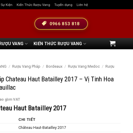
& Sự Kiện
Kiến Thức Rượu Vang
Tuyển dụng
Liên hệ
0966 853 818
 RƯỢU VANG
KIẾN THỨC RƯỢU VANG
ANG
/
Rượu Vang Pháp
/
Bordeaux
/
Rượu Vang Medoc
/
Rượu
p Chateau Haut Batailley 2017 – Vị Tinh Hoa
uillac
bao gồm VAT
teau Haut Batailley 2017
CHI TIẾT
Château Haut-Batailley 2017