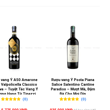
rnet Sauvignon
,
Merlot
c
,
Medoc
,
Pauillac
 vang Ý A50 Amarone
Rượu vang Ý Posta Piana
a Valpolicella Classico
Salice Salentino Cantine
va – Tuyệt Tác Vang Ý
Paradiso – Mượt Mà, Đậm
ợng Hạng Từ Tinazzi
Đà Cho Mọi Dịp
(0)
(0)
0
0
trên 5
0
0
trên 5
đánh giá
đánh giá