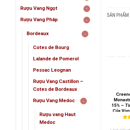
Rượu Vang Ngọt
GIỐ
SẢN PHẨM
Rượu Vang Pháp
LOẠ
Bordeaux
NỒN
Cotes de Bourg
Lalande de Pomerol
QUỐ
Pessac Leognan
VÙN
Rượu Vang Castillon –
Cotes de Bordeaux
Tây Ban Nha
Rượu Vang Ý 1932 Primitivo
Creenc
antalba – Tinh
Di Manduria – Tuyệt Phẩm
Monastr
Rượu Vang Medoc
illo Từ Vùng
Vang Đỏ Cao Cấp Từ Vùng
15% – T
a Alta
Manduria
Của Vùng
Rượu vang Haut
(0)
(0)
Medoc
5
0
0
trên 5
0
0
tr
á
đánh giá
đán
iá
Giá
Giá
Giá