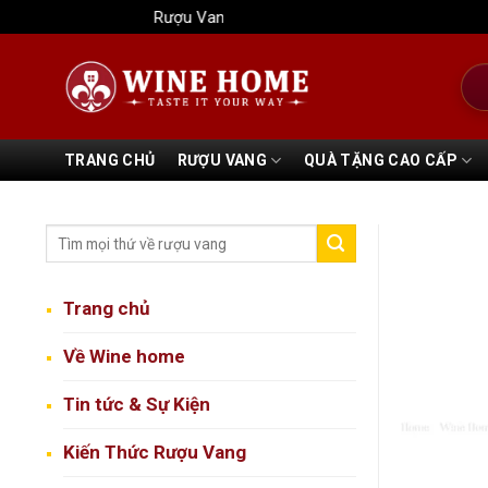
Bỏ
Rượu Vang Wine Home
qua
nội
Tìm
dung
kiếm
TRANG CHỦ
RƯỢU VANG
QUÀ TẶNG CAO CẤP
Trang chủ
Về Wine home
Tin tức & Sự Kiện
Kiến Thức Rượu Vang