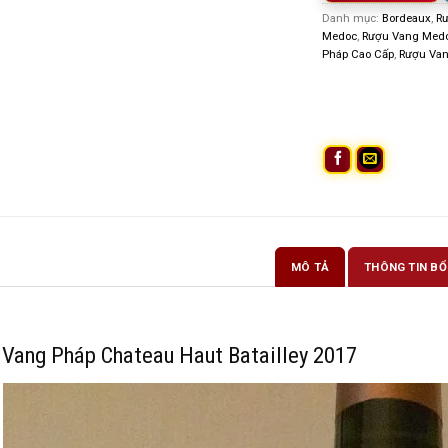
Danh mục:
Bordeaux
,
Rư
Medoc
,
Rượu Vang Med
Pháp Cao Cấp
,
Rượu Van
MÔ TẢ
THÔNG TIN BỔ
Vang Pháp Chateau Haut Batailley 2017