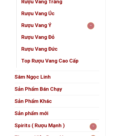
Rượu Vang Trắng
Tên r
Rượu Vang Úc
Loại 
Rượu Vang Ý
Xuất 
Rượu Vang Đỏ
Phân
Rượu Vang Đức
Niên 
Top Rượu Vang Cao Cấp
Nồng
Dung 
Sâm Ngọc Linh
Giốn
Sản Phẩm Bán Chạy
Loại 
Sản Phẩm Khác
Thời 
Sản phẩm mới
Tiềm 
Spirits ( Rượu Mạnh )