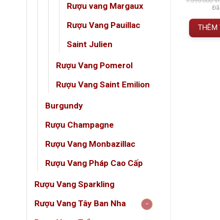
4.500.000
VNĐ
3.500.000
VNĐ
3.850.000
VNĐ
1.595.000
V
Rượu vang Margaux
gốc
hiện
gốc
hiện
 gồm VAT
Đã bao gồm VAT
Đã
à:
tại
là:
tại
.950.000 VNĐ.
là:
3.850.000 VNĐ.
là:
Rượu Vang Pauillac
 GIỎ HÀNG
THÊM VÀO GIỎ HÀNG
THÊM 
4.500.000 VNĐ.
3.500.000 VNĐ.
Saint Julien
Giới 
Rượu Vang Pomerol
Rượu Vang Saint Emilion
Rượu V
những 
Burgundy
những 
Rượu Champagne
Rượu V
Rượu Vang Monbazillac
Merlo
Rượu Vang Pháp Cao Cấp
Thông
Rượu Vang Sparkling
Rượu Vang Tây Ban Nha
THÔ