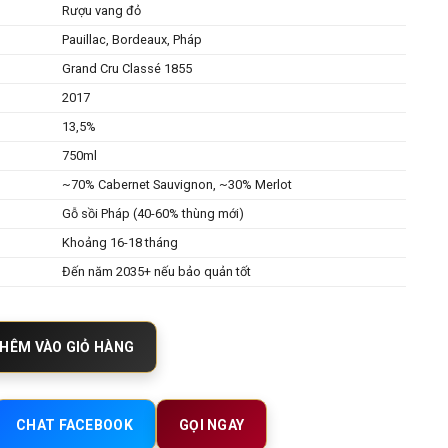
Rượu vang đỏ
Pauillac, Bordeaux, Pháp
Grand Cru Classé 1855
2017
13,5%
750ml
~70% Cabernet Sauvignon, ~30% Merlot
Gỗ sồi Pháp (40-60% thùng mới)
Khoảng 16-18 tháng
Đến năm 2035+ nếu bảo quản tốt
au Haut Batailley 2017 – Vị Tinh Hoa Đậm Đà Của Pauillac số lượng
HÊM VÀO GIỎ HÀNG
CHAT FACEBOOK
GỌI NGAY