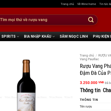
Trang chủ
Về Wine home
Tin tức 
:
SPIRITS
BIA NHẬP KHẨU
SÂM NGỌC LINH
PHỤ KIỆN
Trang chủ
/
RƯỢU V
Vang Pauillac
Rượu Vang Phá
Đậm Đà Của Pa
3.250.000
VNĐ
Đã 
Thông tin Cha
THÔNG TIN
Tên rượu