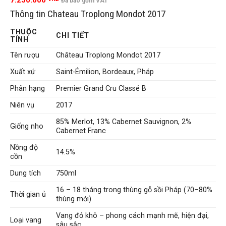
7.250.000
Đã bao gồm VAT
Thông tin Chateau Troplong Mondot 2017
THUỘC
CHI TIẾT
TÍNH
Tên rượu
Château Troplong Mondot 2017
Xuất xứ
Saint-Émilion, Bordeaux, Pháp
Phân hạng
Premier Grand Cru Classé B
Niên vụ
2017
85% Merlot, 13% Cabernet Sauvignon, 2%
Giống nho
Cabernet Franc
Nồng độ
14.5%
cồn
Dung tích
750ml
16 – 18 tháng trong thùng gỗ sồi Pháp (70–80%
Thời gian ủ
thùng mới)
Vang đỏ khô – phong cách mạnh mẽ, hiện đại,
Loại vang
sâu sắc