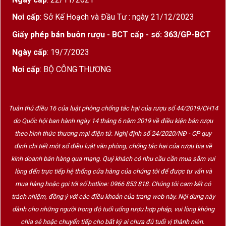
Chateau Troplong Mondot tọa lạc trên đỉnh đồi
Nơi cấp
: Sở Kế Hoạch và Đầu Tư : ngày 21/12/2023
Mondot – vị trí cao nhất của Saint-Émilion, với
Giấy phép bán buôn rượu - BCT cấp - số: 363/GP-BCT
tầm nhìn bao quát toàn vùng. Với lịch sử hơn 300
Ngày cấp
: 19/7/2023
năm, điền trang này được xem là “ngọn hải đăng”
của Saint-Émilion bởi cách tiếp cận hiện đại
Nơi cấp
: BỘ CÔNG THƯƠNG
nhưng vẫn giữ nét cổ điển truyền thống.
Dưới sự quản lý của gia đình
Scorbiac
và hiện tại
Tuân thủ điều 16 của luật phòng chống tác hại của rượu số 44/2019/CH14
là tập đoàn SCOR, Troplong Mondot đã không
do Quốc hội ban hành ngày 14 tháng 6 năm 2019 về điều kiện bán rượu
ngừng đổi mới về kỹ thuật canh tác hữu cơ, thu
theo hình thức thương mại điện tử. Nghị định số 24/2020/NĐ - CP quy
hoạch thủ công, phân vùng tỉ mỉ và triết lý làm
định chi tiết một số điều luật văn phòng, chống tác hại của rượu bia về
rượu “theo lô nhỏ” – tạo nên những chai vang đặc
kinh doanh bán hàng qua mạng. Quý khách có nhu cầu cần mua sắm vui
trưng, phức hợp và trường tồn.
lòng đến trực tiếp hệ thống cửa hàng của chúng tôi để được tư vấn và
mua hàng hoặc gọi tới số hotline: 0966 853 818. Chúng tôi cam kết có
trách nhiệm, đồng ý với các điều khoản của trang web này. Nội dung này
Niên vụ 2017 – Bản giao hưởng của sự tinh lọc
dành cho những người trong độ tuổi uống rượu hợp pháp, vui lòng không
chia sẻ hoặc chuyển tiếp cho bất kỳ ai chưa đủ tuổi vị thành niên.
Dù là một năm thời tiết biến động với ảnh hưởng