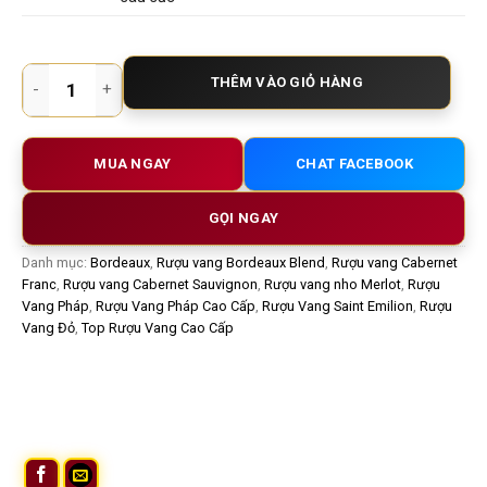
Rượu Vang Pháp Chateau Troplong Mondot 2017 – Tinh hoa Pr
THÊM VÀO GIỎ HÀNG
MUA NGAY
CHAT FACEBOOK
GỌI NGAY
Danh mục:
Bordeaux
,
Rượu vang Bordeaux Blend
,
Rượu vang Cabernet
Franc
,
Rượu vang Cabernet Sauvignon
,
Rượu vang nho Merlot
,
Rượu
Vang Pháp
,
Rượu Vang Pháp Cao Cấp
,
Rượu Vang Saint Emilion
,
Rượu
Vang Đỏ
,
Top Rượu Vang Cao Cấp