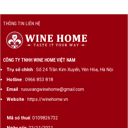
hạng
Niên vụ
2017
THÔNG TIN LIÊN HỆ
Giống
85% Merlot, 13% Cabernet
nho
Sauvignon, 2% Cabernet Franc
Nồng
14.5%
độ cồn
CÔNG TY TNHH WINE HOME VIỆT NAM
Dung
750ml
tích
Trụ sở chính
: Số 24 Trần Kim Xuyến, Yên Hòa, Hà Nội
Thời
16 – 18 tháng trong thùng gỗ sồi
Hotline
: 0966 853 818
gian ủ
Pháp (70–80% thùng mới)
Email
: ruouvangwinehome@gmail.com
Loại
Vang đỏ khô – phong cách mạnh
Website
: https://winehome.vn
vang
mẽ, hiện đại, sâu sắc
Mã số thuế
: 0109826732
Đôi nét về Chateau Troplong Mondot
Ngày cấp
: 22/11/2021