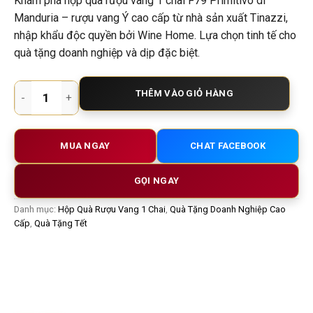
Khám phá hộp quà rượu vang 1 chai F79 Primitivo di
Manduria – rượu vang Ý cao cấp từ nhà sản xuất Tinazzi,
nhập khẩu độc quyền bởi Wine Home. Lựa chọn tinh tế cho
quà tặng doanh nghiệp và dịp đặc biệt.
Hộp Quà Rượu Vang 1 Chai F79 Primitivo di Manduria – Món Q
THÊM VÀO GIỎ HÀNG
MUA NGAY
CHAT FACEBOOK
GỌI NGAY
Danh mục:
Hộp Quà Rượu Vang 1 Chai
,
Quà Tặng Doanh Nghiệp Cao
Cấp
,
Quà Tặng Tết