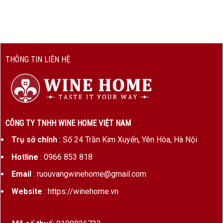
hương gỗ sồi tinh tế
. Khi thưởng thức, người
dùng cảm nhận rõ
vị tannin mượt mà
, hòa quyện
cùng hậu vị kéo dài, đậm đà, gợi nhớ đến
nhiệt
huyết và bản lĩnh của người Ý
.
THÔNG TIN LIÊN HỆ
Đó chính là lý do F79 không chỉ được yêu thích tại
châu Âu mà còn được ưa chuộng rộng rãi ở Việt
Nam – đặc biệt trong các dịp biếu tặng.
CÔNG TY TNHH WINE HOME VIỆT NAM
2. Thiết Kế Hộp Quà Gỗ Sơn Mài – Nâng Tầm
Trải Nghiệm Tặng Quà
Trụ sở chính
: Số 24 Trần Kim Xuyến, Yên Hòa, Hà Nội
Hotline
: 0966 853 818
Email
: ruouvangwinehome@gmail.com
Website
: https://winehome.vn