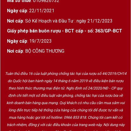
Mã số thuế
: 0109826732
Ngày cấp
: 22/11/2021
Nơi cấp
: Sở Kế Hoạch và Đầu Tư : ngày 21/12/2023
Giấy phép bán buôn rượu - BCT cấp - số: 363/GP-BCT
Ngày cấp
: 19/7/2023
Nơi cấp
: BỘ CÔNG THƯƠNG
Hộp Quà Rượu Vang 1 Chai F79 Primitivo di
Manduria
Tuân thủ điều 16 của luật phòng chống tác hại của rượu số 44/2019/CH14
do Quốc hội ban hành ngày 14 tháng 6 năm 2019 về điều kiện bán rượu
Phiên bản
hộp quà rượu vang 1 chai F79
theo hình thức thương mại điện tử. Nghị định số 24/2020/NĐ - CP quy
định chi tiết một số điều luật văn phòng, chống tác hại của rượu bia về
Primitivo di Manduria
được
Rượu Vang Wine
kinh doanh bán hàng qua mạng. Quý khách có nhu cầu cần mua sắm vui
Home
giới thiệu với kiểu dáng
hộp gỗ sơn mài
lòng đến trực tiếp hệ thống cửa hàng của chúng tôi để được tư vấn và
cao cấp
– biểu tượng của
sự sang trọng, chỉn
mua hàng hoặc gọi tới số hotline: 0966 853 818. Chúng tôi cam kết có
chu và đẳng cấp
.
trách nhiệm, đồng ý với các điều khoản của trang web này. Nội dung này