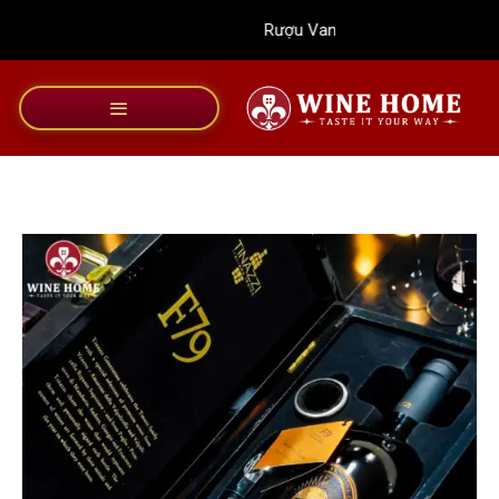
Bỏ
Rượu Vang Wine Home
qua
nội
dung