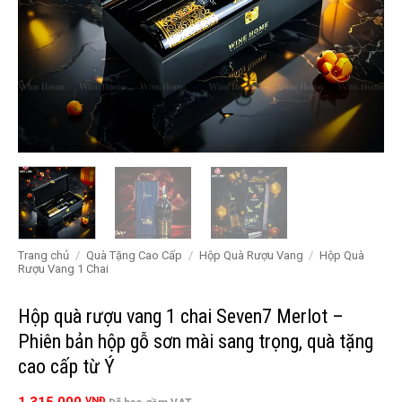
Trang chủ
/
Quà Tặng Cao Cấp
/
Hộp Quà Rượu Vang
/
Hộp Quà
Rượu Vang 1 Chai
Hộp quà rượu vang 1 chai Seven7 Merlot –
Phiên bản hộp gỗ sơn mài sang trọng, quà tặng
cao cấp từ Ý
VNĐ