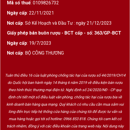
Hộp quà gỗ sơn mài – Biểu trưng của sự sang
Mã số thuế
: 0109826732
trọng và tinh tế
Ngày cấp
: 22/11/2021
Nơi cấp
: Sở Kế Hoạch và Đầu Tư : ngày 21/12/2023
Giấy phép bán buôn rượu - BCT cấp - số: 363/GP-BCT
Ngày cấp
: 19/7/2023
Nơi cấp
: BỘ CÔNG THƯƠNG
Tuân thủ điều 16 của luật phòng chống tác hại của rượu số 44/2019/CH14
do Quốc hội ban hành ngày 14 tháng 6 năm 2019 về điều kiện bán rượu
theo hình thức thương mại điện tử. Nghị định số 24/2020/NĐ - CP quy
định chi tiết một số điều luật văn phòng, chống tác hại của rượu bia về
kinh doanh bán hàng qua mạng. Quý khách có nhu cầu cần mua sắm vui
lòng đến trực tiếp hệ thống cửa hàng của chúng tôi để được tư vấn và
mua hàng hoặc gọi tới số hotline: 0966 853 818. Chúng tôi cam kết có
Hộp quà rượu vang 1 chai Seven7 Merlot
trách nhiệm, đồng ý với các điều khoản của trang web này. Nội dung này