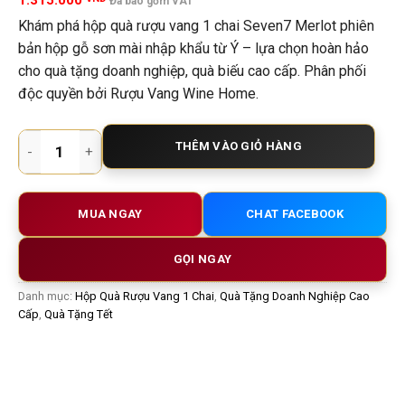
1.315.000
Đã bao gồm VAT
Khám phá hộp quà rượu vang 1 chai Seven7 Merlot phiên
bản hộp gỗ sơn mài nhập khẩu từ Ý – lựa chọn hoàn hảo
cho quà tặng doanh nghiệp, quà biếu cao cấp. Phân phối
độc quyền bởi Rượu Vang Wine Home.
Hộp quà rượu vang 1 chai Seven7 Merlot – Phiên bản hộp gỗ s
THÊM VÀO GIỎ HÀNG
MUA NGAY
CHAT FACEBOOK
GỌI NGAY
Danh mục:
Hộp Quà Rượu Vang 1 Chai
,
Quà Tặng Doanh Nghiệp Cao
Cấp
,
Quà Tặng Tết