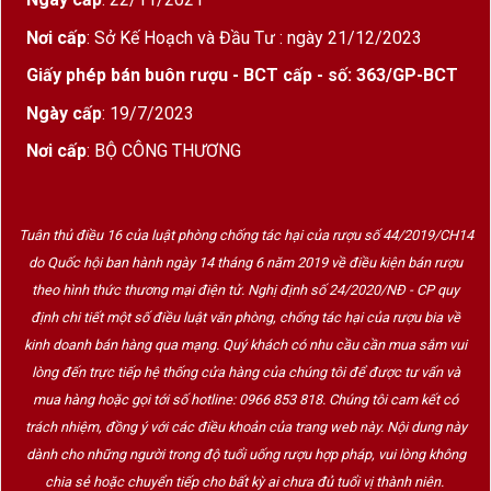
Richebourg hay La Romanée.
Nơi cấp
: Sở Kế Hoạch và Đầu Tư : ngày 21/12/2023
Đặc trưng terroir:
đất đá vôi, sỏi và lớp đất
Giấy phép bán buôn rượu - BCT cấp - số: 363/GP-BCT
mặt mỏng
, giúp nho phát triển với
hương
Ngày cấp
: 19/7/2023
thơm tinh tế, acid thanh thoát và tannin
Nơi cấp
: BỘ CÔNG THƯƠNG
mềm như nhung
.
Echézeaux của
Pacalet
thể hiện trọn vẹn sự
thanh lịch của Grand Cru, nhưng lại mang
chất
Tuân thủ điều 16 của luật phòng chống tác hại của rượu số 44/2019/CH14
sống, mộc mạc và thuần khiết
từ phương
do Quốc hội ban hành ngày 14 tháng 6 năm 2019 về điều kiện bán rượu
pháp làm vang tự nhiên không can thiệp.
theo hình thức thương mại điện tử. Nghị định số 24/2020/NĐ - CP quy
định chi tiết một số điều luật văn phòng, chống tác hại của rượu bia về
kinh doanh bán hàng qua mạng. Quý khách có nhu cầu cần mua sắm vui
Hương Vị & Trải Nghiệm Thưởng Thức Philippe
lòng đến trực tiếp hệ thống cửa hàng của chúng tôi để được tư vấn và
Pacalet Echézeaux Grand Cru 2017
mua hàng hoặc gọi tới số hotline: 0966 853 818. Chúng tôi cam kết có
trách nhiệm, đồng ý với các điều khoản của trang web này. Nội dung này
Màu sắc
: Ruby tươi ánh hồng ngọc, trong vắt
dành cho những người trong độ tuổi uống rượu hợp pháp, vui lòng không
như đá quý
chia sẻ hoặc chuyển tiếp cho bất kỳ ai chưa đủ tuổi vị thành niên.