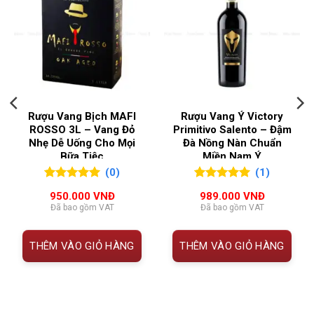
NỒNG ĐỘ
13%
️
Thông Tin Philippe Pacalet Echézeaux Grand Cru 2017
QUỐC GIA SẢN XUẤT
Pháp
THUỘC
CHI TIẾT
TÍNH
VÙNG LÀM RƯỢU
Burgundy
Tên rượu
Philippe Pacalet Echézeaux Grand
Rượu Vang Bịch MAFI
Rượu Vang Ý Victory
Cru 2017
ROSSO 3L – Vang Đỏ
Primitivo Salento – Đậm
Nhẹ Dễ Uống Cho Mọi
Đà Nồng Nàn Chuẩn
Xuất xứ
Vosne-Romanée, Côte de Nuits,
Bữa Tiệc
Miền Nam Ý
Burgundy – Pháp
(0)
(1)
0
0
trên 5
5.00
1
trên 5
950.000
VNĐ
989.000
VNĐ
Phân
Grand Cru – Echézeaux
đánh giá
đánh giá
Đã bao gồm VAT
Đã bao gồm VAT
hạng
Giống
100% Pinot Noir
THÊM VÀO GIỎ HÀNG
THÊM VÀO GIỎ HÀNG
nho
Niên vụ
2017 – mùa vụ ấm áp, trái chín đều,
độ cân bằng tốt