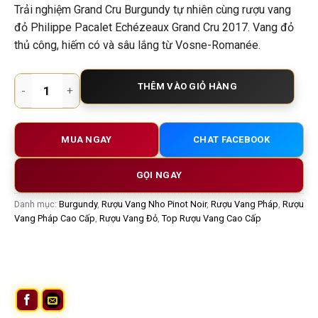
Trải nghiệm Grand Cru Burgundy tự nhiên cùng rượu vang
đỏ Philippe Pacalet Echézeaux Grand Cru 2017. Vang đỏ
thủ công, hiếm có và sâu lắng từ Vosne-Romanée.
Rượu Vang Pháp Philippe Pacalet Echézeaux Grand Cru 2017
THÊM VÀO GIỎ HÀNG
MUA NGAY
CHAT FACEBOOK
GỌI NGAY
Danh mục:
Burgundy
,
Rượu Vang Nho Pinot Noir
,
Rượu Vang Pháp
,
Rượu
Vang Pháp Cao Cấp
,
Rượu Vang Đỏ
,
Top Rượu Vang Cao Cấp