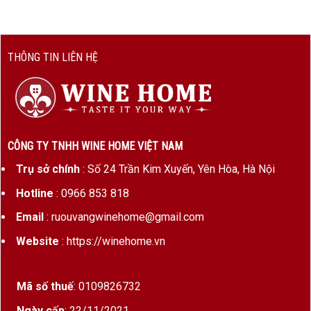
Độ cồn
13%
Loại rượu
Rượu vang đỏ khô
THÔNG TIN LIÊN HỆ
Phong
Natural Wine – không lọc, không
cách sản
làm trong, không can thiệp hóa học
xuất
Nhà sản
Philippe Pacalet
CÔNG TY TNHH WINE HOME VIỆT NAM
xuất
Trụ sở chính
: Số 24 Trần Kim Xuyến, Yên Hòa, Hà Nội
Sản
Vài nghìn chai/năm – cực kỳ hiếm
Hotline
: 0966 853 818
lượng giới
hạn
Email
: ruouvangwinehome@gmail.com
Website
: https://winehome.vn
Echézeaux – Grand Cru Gợi Mở Và Huyền Ảo
Mã số thuế
: 0109826732
Echézeaux Grand Cru
tọa lạc ở vùng
Vosne-
Romanée
, ngay cạnh những tên tuổi lớn như
Ngày cấp
: 22/11/2021