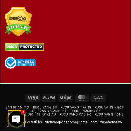
Mũi rượu
:
Hoa violet, mâm xôi rừng, cherry
đen, kèm chút vỏ cam khô và trầm
hương
Thoảng hương đất ẩm, khoáng chất
và gỗ sồi cổ
Vị rượu
:
Cấu trúc mượt mà, acid cân bằng,
tannin nhung mịn
Visa
PayPal
Stripe
MasterCard
Cash
On
Trung vị đậm đà trái cây đỏ và mận
SẢN PHẨM MỚI
RƯỢU VANG ĐỎ
RƯỢU VANG TRẮNG
RƯỢU VANG NGỌT
Delivery
chín, hòa quyện cùng trà đen, hồi,
RƯỢU VANG SPARKLING
RƯỢU CHAMPAGNE
3
RƯỢU VANG BỊCH NHẬP KHẨU
RƯỢU VANG CAO ĐỘ
RƯỢU VANG HỒNG
khoáng nhẹ
Thiết kế và duy trì bởi
Ruouvangwinehome@gmail.com
|
winehome.vn