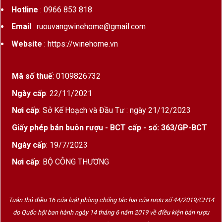
Độ cồn vừa phải (5.4%) – dễ uống, không gắt
Hotline
: 0966 853 818
Email
: ruouvangwinehome@gmail.com
Cảm giác
êm, ấm, nhẹ nhàng và rất “đã”
trong từng ngụm
Website
: https://winehome.vn
Mã số thuế
: 0109826732
3. Ưu điểm nổi bật của Bear Beer Dark Wheat
Ngày cấp
: 22/11/2021
Dòng bia lúa mì đen
đặc biệt, hiếm có trên thị
trường
Nơi cấp
: Sở Kế Hoạch và Đầu Tư : ngày 21/12/2023
Giấy phép bán buôn rượu - BCT cấp - số: 363/GP-BCT
Sản xuất tại Đức
– tiêu chuẩn khắt khe về
chất lượng
Ngày cấp
: 19/7/2023
Nơi cấp
: BỘ CÔNG THƯƠNG
Thương hiệu Bear Beer uy tín, biểu tượng
con gấu mạnh mẽ
Vị cân bằng – phù hợp với cả người mới uống
Tuân thủ điều 16 của luật phòng chống tác hại của rượu số 44/2019/CH14
và người đã quen bia Đức
do Quốc hội ban hành ngày 14 tháng 6 năm 2019 về điều kiện bán rượu