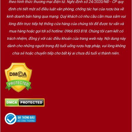
theo hình thức thương mại điện tử. Nghị định số 24/2020/NĐ - CP quy
Dễ kết hợp món ăn – không gây ngấy như bia
định chi tiết một số điều luật văn phòng, chống tác hại của rượu bia về
nặng
kinh doanh bán hàng qua mạng. Quý khách có nhu cầu cần mua sắm vui
lòng đến trực tiếp hệ thống cửa hàng của chúng tôi để được tư vấn và
mua hàng hoặc gọi tới số hotline: 0966 853 818. Chúng tôi cam kết có
4.
Bia Đức Bear Beer Dark Wheat
Phù hợp với ai?
trách nhiệm, đồng ý với các điều khoản của trang web này. Nội dung này
Người yêu thích
bia lúa mì (Weissbier)
dành cho những người trong độ tuổi uống rượu hợp pháp, vui lòng không
chia sẻ hoặc chuyển tiếp cho bất kỳ ai chưa đủ tuổi vị thành niên.
Người thích
bia tối màu nhưng không quá
đậm hoặc quá nồng
Phù hợp uống trong các bữa tối, dịp cuối tuần,
thưởng thức nhẹ nhàng
Lý tưởng để
làm quà biếu cao cấp
cho bạn
bè, đối tác, sếp
5. Cách thưởng thức & bảo quản
Bia Đức Bear Beer
Dark Wheat