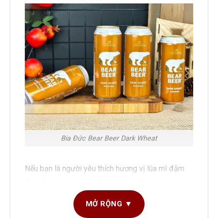
Bia Đức Bear Beer Dark Wheat
Nếu bạn là người yêu thích hương vị lúa mì đậm
đà, mềm mại và sâu sắc của những dòng bia tối
màu đến từ nước Đức thì
Bear Beer Dark Wheat
MỞ RỘNG ▼
5.4%
chắc chắn sẽ khiến bạn hài lòng. Đây là