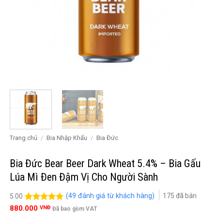
Trang chủ
/
Bia Nhập Khẩu
/
Bia Đức
Bia Đức Bear Beer Dark Wheat 5.4% – Bia Gấu
Lúa Mì Đen Đậm Vị Cho Người Sành
(
49
đánh giá từ khách hàng)
175
đã bán
5.00
5.00
49
trên 5
880.000
VNĐ
Đã bao gồm VAT
đánh giá