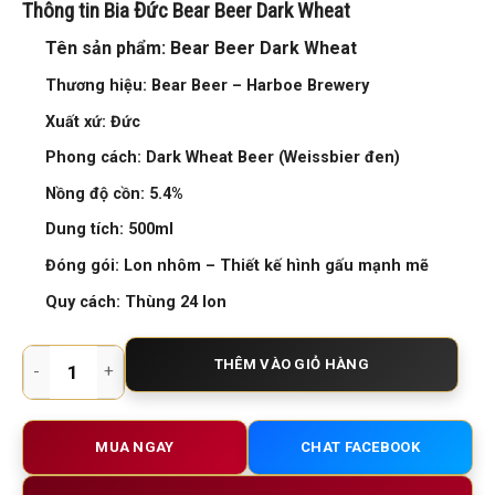
Thông tin Bia Đức Bear Beer Dark Wheat
Tên sản phẩm: Bear Beer Dark Wheat
Thương hiệu: Bear Beer – Harboe Brewery
Xuất xứ: Đức
Phong cách: Dark Wheat Beer (Weissbier đen)
Nồng độ cồn: 5.4%
Dung tích: 500ml
Đóng gói:
Lon nhôm – Thiết kế hình gấu mạnh mẽ
Quy cách: Thùng 24 lon
Bia Đức Bear Beer Dark Wheat 5.4% – Bia Gấu Lúa Mì Đen Đậm
THÊM VÀO GIỎ HÀNG
MUA NGAY
CHAT FACEBOOK