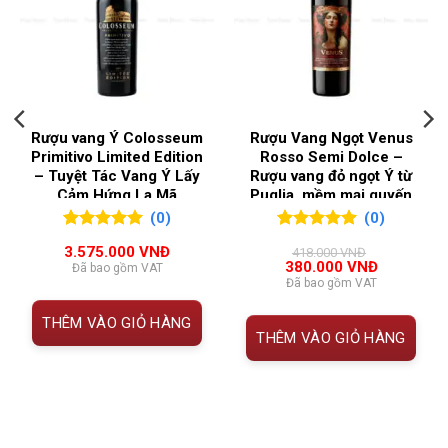
️ Thông Tin Rượu Vang Pháp Château de Chamirey
Mercurey Rouge
QUỐC GIA SẢN XUẤT
Pháp
HẠNG
THÔNG TIN CHI TIẾT
VÙNG LÀM RƯỢU
MỤC
Burgundy
Rượu vang Ý Colosseum
Rượu Vang Ngọt Venus
Tên rượu
Château de Chamirey Mercurey
Primitivo Limited Edition
Rosso Semi Dolce –
Rouge
– Tuyệt Tác Vang Ý Lấy
Rượu vang đỏ ngọt Ý từ
Cảm Hứng La Mã
Puglia, mềm mại quyến
Xuất xứ
Mercurey, Côte Chalonnaise –
rũ từ Le Vin Sud
(0)
(0)
Burgundy – Pháp
0
0
trên 5
0
0
trên 5
3.575.000
VNĐ
418.000
VNĐ
đánh giá
đánh giá
Giá
Giá
380.000
VNĐ
Đã bao gồm VAT
Cấp phân
Mercurey AOC
gốc
hiện
Đã bao gồm VAT
là:
tại
hạng
418.000 VNĐ.
là:
THÊM VÀO GIỎ HÀNG
 VNĐ.
380.000 V
THÊM VÀO GIỎ HÀNG
Giống nho
100% Pinot Noir
Niên vụ
2017 / 2018 / 2019 / 2020
tiêu biểu
Nồng độ
13%