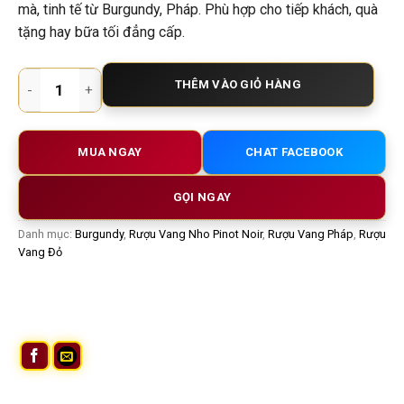
mà, tinh tế từ Burgundy, Pháp. Phù hợp cho tiếp khách, quà
tặng hay bữa tối đẳng cấp.
Rượu Vang Pháp Château de Chamirey Mercurey Rouge – Pino
THÊM VÀO GIỎ HÀNG
MUA NGAY
CHAT FACEBOOK
GỌI NGAY
Danh mục:
Burgundy
,
Rượu Vang Nho Pinot Noir
,
Rượu Vang Pháp
,
Rượu
Vang Đỏ