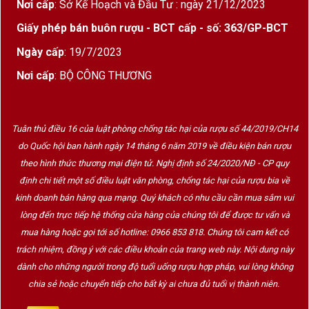
Nơi cấp
: Sở Kế Hoạch và Đầu Tư : ngày 21/12/2023
tốt, lớp hương phức hợp kéo dài
Giấy phép bán buôn rượu - BCT cấp - số: 363/GP-BCT
Tổng thể
: Mang phong cách Pinot Noir cổ điển
Ngày cấp
: 19/7/2023
– thanh – sống động – tinh tế –
dễ kết hợp
Nơi cấp
: BỘ CÔNG THƯƠNG
món ăn
Giới Thiệu Château de Chamirey
Tuân thủ điều 16 của luật phòng chống tác hại của rượu số 44/2019/CH14
do Quốc hội ban hành ngày 14 tháng 6 năm 2019 về điều kiện bán rượu
Lâu đài được xây từ thế kỷ 18, tọa lạc tại trung
theo hình thức thương mại điện tử. Nghị định số 24/2020/NĐ - CP quy
tâm
Mercurey
định chi tiết một số điều luật văn phòng, chống tác hại của rượu bia về
Thuộc sở hữu của
gia đình Devillard
, tên tuổi
kinh doanh bán hàng qua mạng. Quý khách có nhu cầu cần mua sắm vui
uy tín với các nhà như Domaine des Perdrix
lòng đến trực tiếp hệ thống cửa hàng của chúng tôi để được tư vấn và
mua hàng hoặc gọi tới số hotline: 0966 853 818. Chúng tôi cam kết có
(Vosne-Romanée), Domaine de la Ferté
trách nhiệm, đồng ý với các điều khoản của trang web này. Nội dung này
Sở hữu nhiều vườn nho Premier Cru – dẫn đầu
dành cho những người trong độ tuổi uống rượu hợp pháp, vui lòng không
phong trào canh tác hữu cơ tại Côte
chia sẻ hoặc chuyển tiếp cho bất kỳ ai chưa đủ tuổi vị thành niên.
Chalonnaise