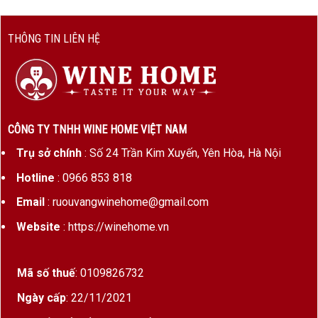
cồn
THÔNG TIN LIÊN HỆ
Ủ rượu
12–14 tháng trong thùng gỗ sồi
Pháp (30–40% thùng mới)
Phong
Hữu cơ, thu hoạch thủ công, men
cách canh
bản địa
tác
CÔNG TY TNHH WINE HOME VIỆT NAM
Trụ sở chính
: Số 24 Trần Kim Xuyến, Yên Hòa, Hà Nội
Hương Vị & Cấu Trúc Rượu Vang Pháp Château de
Hotline
: 0966 853 818
Chamirey Mercurey Rouge
Email
: ruouvangwinehome@gmail.com
Màu sắc
: Đỏ ruby trong vắt
Website
: https://winehome.vn
Hương thơm
: Mâm xôi, anh đào, dâu tây, lá
phong khô, hương hoa tím, đất ẩm và gỗ sồi
Mã số thuế
: 0109826732
nhẹ
Ngày cấp
: 22/11/2021
Vị rượu
: Thanh thoát, tannin mịn, cấu trúc acid