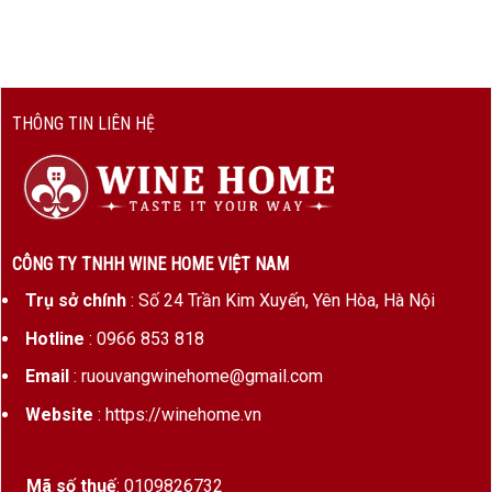
Nồng
~14.5%
độ cồn
Dung
750ml
tích
THÔNG TIN LIÊN HỆ
Giống
66% Merlot, 17% Cabernet Franc,
nho
17% Cabernet Sauvignon
Ủ gỗ sồi
14–18 tháng (70–80% thùng gỗ sồi
mới)
CÔNG TY TNHH WINE HOME VIỆT NAM
Trụ sở chính
: Số 24 Trần Kim Xuyến, Yên Hòa, Hà Nội
Tiềm
2025 – 2040+
năng ủ
Hotline
: 0966 853 818
Email
: ruouvangwinehome@gmail.com
Đặc điểm niên vụ 2017
Website
: https://winehome.vn
Năm 2017 là một thử thách với Bordeaux do
sương giá vào đầu vụ, nhưng Cha
teau Destieux
Mã số thuế
: 0109826732