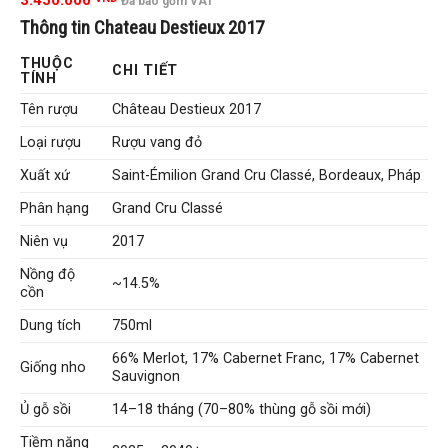
3.450.000
Đã bao gồm VAT
Thông tin Chateau Destieux 2017
THUỘC
CHI TIẾT
TÍNH
Tên rượu
Château Destieux 2017
Loại rượu
Rượu vang đỏ
Xuất xứ
Saint-Émilion Grand Cru Classé, Bordeaux, Pháp
Phân hạng
Grand Cru Classé
Niên vụ
2017
Nồng độ
~14.5%
cồn
Dung tích
750ml
66% Merlot, 17% Cabernet Franc, 17% Cabernet
Giống nho
Sauvignon
Ủ gỗ sồi
14–18 tháng (70–80% thùng gỗ sồi mới)
Tiềm năng