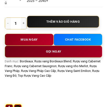
2025 – 2040+
ủ
Rượu vang Pháp Chateau Destieux 2017 – Biểu tượng cổ điển 
THÊM VÀO GIỎ HÀNG
MUA NGAY
CHAT FACEBOOK
GỌI NGAY
Danh mục:
Bordeaux
,
Rượu vang Bordeaux Blend
,
Rượu vang Cabernet
Franc
,
Rượu vang Cabernet Sauvignon
,
Rượu vang nho Merlot
,
Rượu
Vang Pháp
,
Rượu Vang Pháp Cao Cấp
,
Rượu Vang Saint Emilion
,
Rượu
Vang Đỏ
,
Top Rượu Vang Cao Cấp