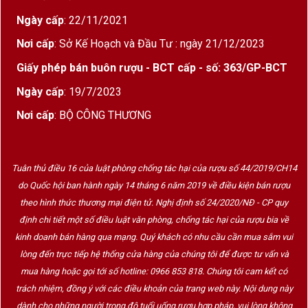
– với địa hình cao
– gần như không bị ảnh
Ngày cấp
: 22/11/2021
hưởng. Nhờ vào việc chọn lọc kỹ lưỡng và canh
Nơi cấp
: Sở Kế Hoạch và Đầu Tư : ngày 21/12/2023
tác bền vững, nho thu hoạch có độ chín tốt và chất
Giấy phép bán buôn rượu - BCT cấp - số: 363/GP-BCT
lượng vượt trội, tạo nên một dòng vang có
tannin
chín, vị sâu và hậu vị dài
.
Ngày cấp
: 19/7/2023
Nơi cấp
: BỘ CÔNG THƯƠNG
Hương vị & Trải nghiệm Chateau Destieux 2017
Màu sắc
: Đỏ ruby đậm ánh tím.
Tuân thủ điều 16 của luật phòng chống tác hại của rượu số 44/2019/CH14
do Quốc hội ban hành ngày 14 tháng 6 năm 2019 về điều kiện bán rượu
Mùi hương
: Đậm đà hương
mận chín, anh
theo hình thức thương mại điện tử. Nghị định số 24/2020/NĐ - CP quy
đào đen
, hòa quyện cùng
socola đen, gỗ sồi,
định chi tiết một số điều luật văn phòng, chống tác hại của rượu bia về
tiêu đen và chút thảo mộc
.
kinh doanh bán hàng qua mạng. Quý khách có nhu cầu cần mua sắm vui
Vị rượu
: Tannin chắc khỏe nhưng mượt mà, kết
lòng đến trực tiếp hệ thống cửa hàng của chúng tôi để được tư vấn và
cấu đầy đặn, vị trái cây chín kết hợp với
mua hàng hoặc gọi tới số hotline: 0966 853 818. Chúng tôi cam kết có
trách nhiệm, đồng ý với các điều khoản của trang web này. Nội dung này
khoáng chất đặc trưng
của Saint-Émilion.
dành cho những người trong độ tuổi uống rượu hợp pháp, vui lòng không