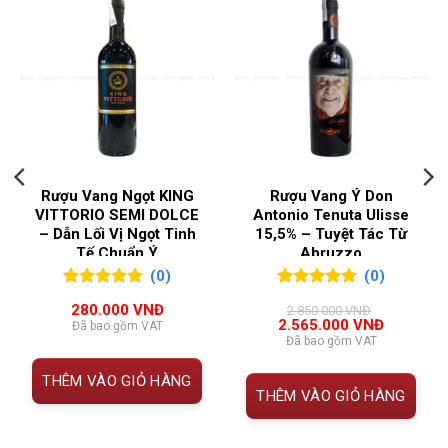
xuất sắc cho giới sành vang Pháp.
XUẤT
Merlot
Thông tin Chateau Destieux 2017
LOẠI
Vang đỏ
RƯỢU
THUỘC
CHI TIẾT
TÍNH
NỒNG ĐỘ
14,5%
Tên
Château Destieux 2017
Rượu Vang Ngọt KING
Rượu Vang Ý Don
rượu
QUỐC GIA
Pháp
VITTORIO SEMI DOLCE
Antonio Tenuta Ulisse
SẢN XUẤT
– Dẫn Lối Vị Ngọt Tinh
15,5% – Tuyệt Tác Từ
Loại
Rượu vang đỏ
Tế Chuẩn Ý
Abruzzo
rượu
VÙNG
Bordeaux
,
Saint Emilion
(0)
(0)
LÀM
0
0
trên 5
0
0
trên 5
Xuất xứ
Saint-Émilion Grand Cru Classé,
280.000
VNĐ
2.850.000
VNĐ
RƯỢU
đánh giá
đánh giá
Giá
Giá
2.565.000
VNĐ
Bordeaux, Pháp
Đã bao gồm VAT
gốc
hiện
Đã bao gồm VAT
là:
tại
Phân
Grand Cru Classé
2.850.000 VNĐ.
là:
THÊM VÀO GIỎ HÀNG
 VNĐ.
2.565.000
hạng
THÊM VÀO GIỎ HÀNG
Niên vụ
2017