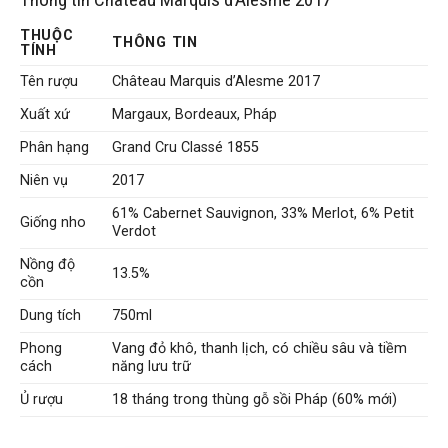
THUỘC
THÔNG TIN
TÍNH
Tên rượu
Château Marquis d’Alesme 2017
Xuất xứ
Margaux, Bordeaux, Pháp
Phân hạng
Grand Cru Classé 1855
Niên vụ
2017
61% Cabernet Sauvignon, 33% Merlot, 6% Petit
Giống nho
Verdot
Nồng độ
13.5%
cồn
Dung tích
750ml
Phong
Vang đỏ khô, thanh lịch, có chiều sâu và tiềm
cách
năng lưu trữ
Ủ rượu
18 tháng trong thùng gỗ sồi Pháp (60% mới)