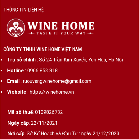
THÔNG TIN LIÊN HỆ
Dung
750ml
tích
Phong
Vang đỏ khô, thanh lịch, có chiều
cách
sâu và tiềm năng lưu trữ
CÔNG TY TNHH WINE HOME VIỆT NAM
Ủ rượu
18 tháng trong thùng gỗ sồi Pháp
(60% mới)
Trụ sở chính
: Số 24 Trần Kim Xuyến, Yên Hòa, Hà Nội
Hotline
: 0966 853 818
Về Chateau Marquis d’Alesme – Di sản & đột
Email
: ruouvangwinehome@gmail.com
phá
Website
: https://winehome.vn
Được thành lập từ thế kỷ 17, Cha
teau Marquis
d’Alesme
là một trong những điền trang Grand
Mã số thuế
: 0109826732
Cru Classé lịch sử tại
Margaux
. Sau khi được
Gia
Ngày cấp
: 22/11/2021
đình Perrodo
mua lại và tái thiết, nhà rượu đã kết
hợp kỹ thuật làm vang hiện đại với giá trị truyền
Nơi cấp
: Sở Kế Hoạch và Đầu Tư : ngày 21/12/2023