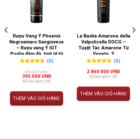
Vang đỏ
Thông tin Chateau Marquis d’Alesme 2017
NỒNG ĐỘ
13,5%
THUỘC
THÔNG TIN
TÍNH
QUỐC GIA
Pháp
Rượu Vang Ý Phoenix
La Bastia Amarone della
Negroamaro Sangiovese
Valpolicella DOCG –
SẢN XUẤT
Tên
Château Marquis d’Alesme 2017
– Rượu vang Ý IGT
Tuyệt Tác Amarone Từ
rượu
Puglia đậm đà, tinh tế từ
Veneto, Ý
VÙNG LÀM
Bordeaux
,
Haut Medoc
,
Le Vin Sud
(0)
(0)
RƯỢU
Margaux
,
Medoc
Xuất xứ
Margaux, Bordeaux, Pháp
0
0
trên 5
0
0
trên 5
2.860.000
VNĐ
434.000
VNĐ
đánh giá
đánh giá
Giá
Giá
395.000
VNĐ
Đã bao gồm VAT
Phân
Grand Cru Classé 1855
gốc
hiện
Đã bao gồm VAT
là:
tại
hạng
434.000 VNĐ.
là:
THÊM VÀO GIỎ HÀNG
000 VNĐ.
395.000 VNĐ.
Niên vụ
2017
THÊM VÀO GIỎ HÀNG
Giống
61% Cabernet Sauvignon, 33%
nho
Merlot, 6% Petit Verdot
Nồng độ
13.5%
cồn