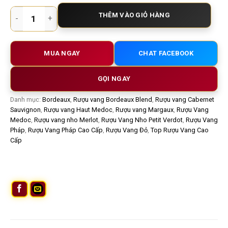
Rượu Vang Pháp Chateau Marquis d'Alesme 2017 – Thăng Ho
THÊM VÀO GIỎ HÀNG
MUA NGAY
CHAT FACEBOOK
GỌI NGAY
Danh mục:
Bordeaux
,
Rượu vang Bordeaux Blend
,
Rượu vang Cabernet
Sauvignon
,
Rượu vang Haut Medoc
,
Rượu vang Margaux
,
Rượu Vang
Medoc
,
Rượu vang nho Merlot
,
Rượu Vang Nho Petit Verdot
,
Rượu Vang
Pháp
,
Rượu Vang Pháp Cao Cấp
,
Rượu Vang Đỏ
,
Top Rượu Vang Cao
Cấp