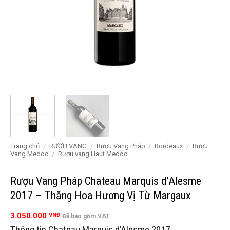
Trang chủ
/
RƯỢU VANG
/
Rượu Vang Pháp
/
Bordeaux
/
Rượu
Vang Medoc
/
Rượu vang Haut Medoc
Rượu Vang Pháp Chateau Marquis d’Alesme
2017 – Thăng Hoa Hương Vị Từ Margaux
3.050.000
VNĐ
Đã bao gồm VAT
Thông tin Chateau Marquis d’Alesme 2017