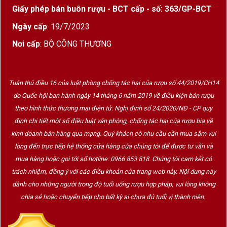
thống, tạo ra những dòng vang đặc trưng với
cấu
Giấy phép bán buôn rượu - BCT cấp - số: 363/GP-BCT
trúc mạnh mẽ nhưng tinh tế, có độ sâu và tiềm
Ngày cấp
: 19/7/2023
năng lưu trữ lâu dài
.
Nơi cấp
: BỘ CÔNG THƯƠNG
Phong cách của Château Marquis d’Alesme luôn
hướng đến sự
duy mỹ trong mùi vị
: không quá
gắt, không quá nặng, mà hướng tới
trải nghiệm
Tuân thủ điều 16 của luật phòng chống tác hại của rượu số 44/2019/CH14
hài hòa, có chiều sâu và kéo dài
.
do Quốc hội ban hành ngày 14 tháng 6 năm 2019 về điều kiện bán rượu
theo hình thức thương mại điện tử. Nghị định số 24/2020/NĐ - CP quy
định chi tiết một số điều luật văn phòng, chống tác hại của rượu bia về
Đặc điểm niên vụ 2017
kinh doanh bán hàng qua mạng. Quý khách có nhu cầu cần mua sắm vui
Niên vụ 2017 tại Bordeaux có sự
biến động thời
lòng đến trực tiếp hệ thống cửa hàng của chúng tôi để được tư vấn và
mua hàng hoặc gọi tới số hotline: 0966 853 818. Chúng tôi cam kết có
tiết lớn
, đặc biệt là sương giá đầu mùa xuân. Tuy
trách nhiệm, đồng ý với các điều khoản của trang web này. Nội dung này
nhiên, Margaux là một trong những vùng ít bị ảnh
dành cho những người trong độ tuổi uống rượu hợp pháp, vui lòng không
hưởng nhất. Các trái nho của Château Marquis
chia sẻ hoặc chuyển tiếp cho bất kỳ ai chưa đủ tuổi vị thành niên.
d’Alesme phát triển đồng đều, nồng độ axit tốt, vỏ
dày, tannin mượt.