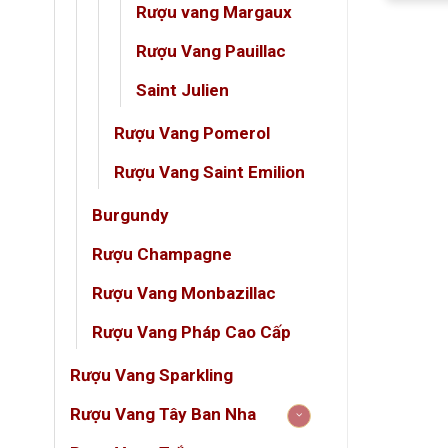
Rượu vang Margaux
Rượu Vang Pauillac
Thông
Saint Julien
THU
Rượu Vang Pomerol
Tên r
Rượu Vang Saint Emilion
Xuất 
Burgundy
Phân
Rượu Champagne
Niên 
Rượu Vang Monbazillac
Giốn
Rượu Vang Pháp Cao Cấp
Nồng
Rượu Vang Sparkling
Dung 
Rượu Vang Tây Ban Nha
Phon