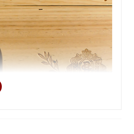
rnet Sauvignon
,
Merlot