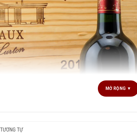
MỞ RỘNG ▼
G TÍCH SẢN PHẨM
750ml
NG NHO SẢN XUẤT
Bordeaux Blend
,
Cabe
 TƯƠNG TỰ