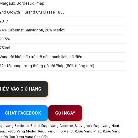
Margaux, Bordeaux, Pháp
2nd Growth – Grand Cru Classé 1855
2017
74% Cabernet Sauvignon, 26% Merlot
13.5%
750ml
Vang đỏ khô, cấu trúc rõ nét, thanh lịch, cổ điển
12–18 tháng trong thùng gỗ sồi Pháp (50% thùng mới)
eau Rauzan Gassies 2017 – Vang đỏ Margaux Grand Cru Classe Đầy Cá Tín
HÊM VÀO GIỎ HÀNG
CHAT FACEBOOK
GỌI NGAY
ợu vang Bordeaux Blend
,
Rượu vang Cabernet Sauvignon
,
Rượu vang Haut
gaux
,
Rượu Vang Medoc
,
Rượu vang nho Merlot
,
Rượu Vang Pháp
,
Rượu Vang
g Đỏ
,
Top Rượu Vang Cao Cấp