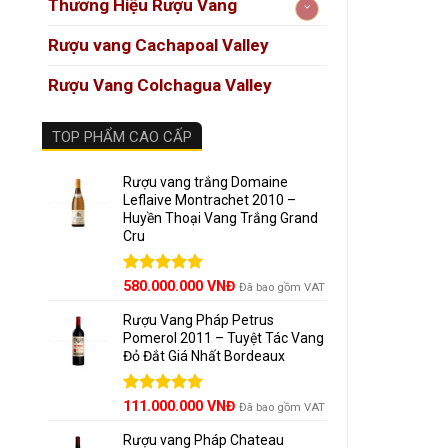
Thương Hiệu Rượu Vang
Màu
Rượu vang Cachapoal Valley
Hươ
Rượu Vang Colchagua Valley
Vị r
TOP PHẨM CAO CẤP
Hậu
Rượu vang trắng Domaine
Leflaive Montrachet 2010 –
Huyền Thoại Vang Trắng Grand
Kết h
Cru
Rượu v
Được xếp
580.000.000
VNĐ
Đã bao gồm VAT
hợp ho
hạng
5.00
5 sao
Rượu Vang Pháp Petrus
Pomerol 2011 – Tuyệt Tác Vang
Thịt
Đỏ Đắt Giá Nhất Bordeaux
Cừu 
Giá
Được xếp
Giá
111.000.000
VNĐ
Đã bao gồm VAT
Phô 
hạng
5.00
gốc
hiện
5 sao
Rượu vang Pháp Chateau
là:
tại