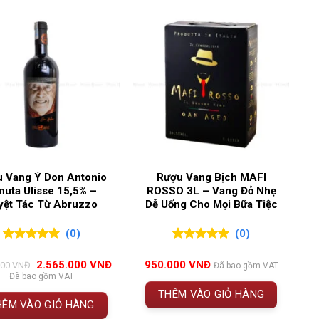
c
,
Margaux
,
Medoc
 Vang Ý Don Antonio
Rượu Vang Bịch MAFI
nuta Ulisse 15,5% –
ROSSO 3L – Vang Đỏ Nhẹ
yệt Tác Từ Abruzzo
Dễ Uống Cho Mọi Bữa Tiệc
Gassies 2017
(0)
(0)
0
0
trên 5
0
0
trên 5
 biểu cho nghệ thuật làm rượu vang của Margaux –
đánh giá
đánh giá
Giá
Giá
2.565.000
VNĐ
950.000
VNĐ
000
VNĐ
Đã bao gồm VAT
i Bordeaux. Với phân hạng
Grand Cru Classé 1855
,
gốc
hiện
Đã bao gồm VAT
là:
tại
cùng tiềm năng lưu trữ ấn tượng
, lý tưởng cho những
THÊM VÀO GIỎ HÀNG
2.850.000 VNĐ.
là:
HÊM VÀO GIỎ HÀNG
NĐ.
2.565.000 VNĐ.