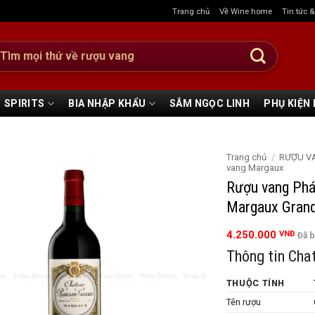
Trang chủ
Về Wine home
Tin tức 
:
SPIRITS
BIA NHẬP KHẨU
SÂM NGỌC LINH
PHỤ KIỆN
Trang chủ
/
RƯỢU V
vang Margaux
Rượu vang Phá
Margaux Grand
4.250.000
VNĐ
Đã 
Thông tin Cha
THUỘC TÍNH
Tên rượu