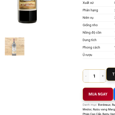
Xuất xứ
Phân hạng
Niên vụ
Giống nho
Nồng độ cồn
Dung tích
Phong cách
Ủ rượu
Rượu vang Pháp Chat
T
MUA NGAY
Danh mục:
Bordeaux
,
Rư
Medoc
,
Rượu vang Mar
Pháp Cao Cấp
,
Rượu Van