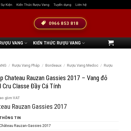
& Sự Kiện
Kiến Thức Rượu Vang
Tuyển dụng
Liên hệ
0966 853 818
 RƯỢU VANG
KIẾN THỨC RƯỢU VANG
ANG
/
Rượu Vang Pháp
/
Bordeaux
/
Rượu Vang Medoc
/
Rượu
p Chateau Rauzan Gassies 2017 – Vang đỏ
 Cru Classe Đầy Cá Tính
bao gồm VAT
teau Rauzan Gassies 2017
THÔNG TIN
Château Rauzan-Gassies 2017