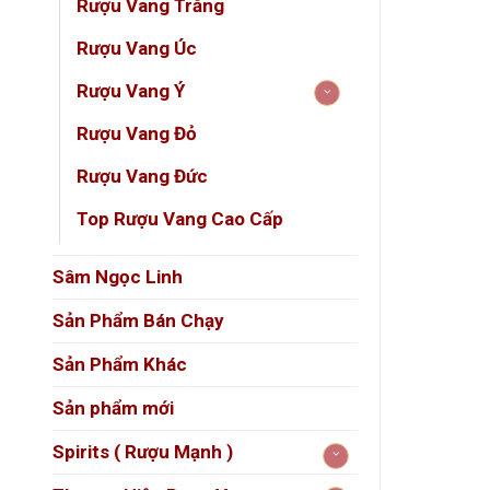
Rượu Vang Trắng
Ủ rư
Rượu Vang Úc
Rượu Vang Ý
Lịch 
Rượu Vang Đỏ
Chateau
Rauzan
Rượu Vang Đức
ổn địn
Top Rượu Vang Cao Cấp
rõ nét 
Sâm Ngọc Linh
Niên 
Sản Phẩm Bán Chạy
Niên vụ
Sản Phẩm Khác
Chatea
Sản phẩm mới
cấu tr
Spirits ( Rượu Mạnh )
Ghi c