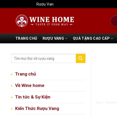
Bỏ
Rượu Vang Wine Home
qua
nội
Tìm
dung
kiếm
TRANG CHỦ
RƯỢU VANG
QUÀ TẶNG CAO CẤP
Trang chủ
Về Wine home
Tin tức & Sự Kiện
Kiến Thức Rượu Vang