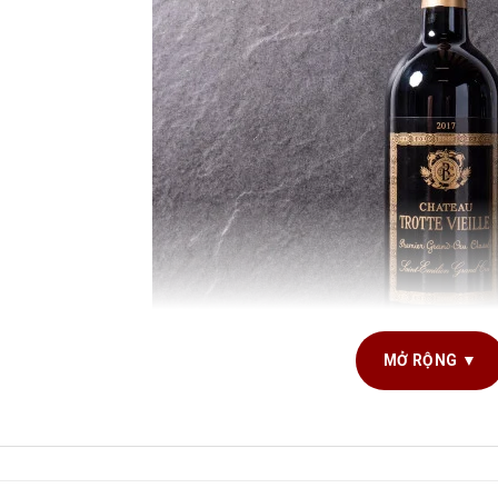
MỞ RỘNG ▼
G TÍCH SẢN PHẨM
750ml
Rượu vang Pháp Chateau Trotte V
NG NHO SẢN XUẤT