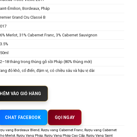
aint-Émilion, Bordeaux, Pháp
remier Grand Cru Classé B
2017
6% Merlot, 31% Cabernet Franc, 3% Cabernet Sauvignon
3.5%
750ml
2–18 tháng trong thùng gỗ sồi Pháp (80% thùng mới)
ang đỏ khô, cổ điển, đậm vị, có chiều sâu và hậu vị dài
au Trotte Vieille 2017 – Premier Grand Cru Classe Saint Emilion số lượng
HÊM VÀO GIỎ HÀNG
CHAT FACEBOOK
GỌI NGAY
ợu vang Bordeaux Blend
,
Rượu vang Cabernet Franc
,
Rượu vang Cabernet
ho Merlot
,
Rượu Vang Pháp
,
Rượu Vang Pháp Cao Cấp
,
Rượu Vang Saint