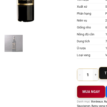
Xuất xứ
S
Phân hạng
P
Niên vụ
Giống nho
6
Nồng độ cồn
1
Dung tích
Ủ rượu
1
Loại vang
V
Rượu vang Pháp Chate
T
MUA NGAY
Danh mục:
Bordeaux
,
Rư
Sauvignon
,
Rượu vang n