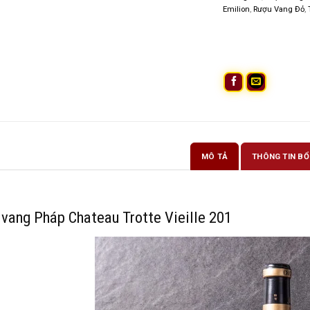
Emilion
,
Rượu Vang Đỏ
,
MÔ TẢ
THÔNG TIN BỔ
vang Pháp Chateau Trotte Vieille 201