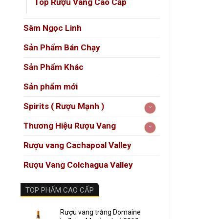
Top Rượu Vang Cao Cấp
Đặc đ
Sâm Ngọc Linh
Niên v
định nh
Sản Phẩm Bán Chạy
Trái
Sản Phẩm Khác
Tan
Sản phẩm mới
Hậu 
Spirits ( Rượu Mạnh )
Ghi c
Thương Hiệu Rượu Vang
Rượu vang Cachapoal Valley
Màu
Rượu Vang Colchagua Valley
Mùi
Vị r
TOP PHẨM CAO CẤP
Hậu
Rượu vang trắng Domaine