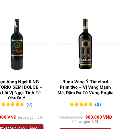
nc
,
Cabernet Sauvignon
,
Merlot
 điển và thanh lịch đến từ vùng
Saint-Émilion
,
Premier Grand Cru Classe B
. Niên vụ 2017 mang
tuyệt vời theo thời gian – lý tưởng cho những ai đam
ợu Vang Ngọt KING
Rượu Vang Ý Timelord
TORIO SEMI DOLCE –
Primitivo – Vị Vang Mạnh
 Lối Vị Ngọt Tinh Tế
Mẽ, Đậm Đà Từ Vùng Puglia
Chuẩn Ý
(0)
(0)
0
0
trên 5
0
0
trên 5
đánh giá
đánh giá
Giá
Giá
000
VNĐ
980.000
VNĐ
1.078.000
VNĐ
Đã bao gồm VAT
gốc
hiện
Đã bao gồm VAT
là:
tại