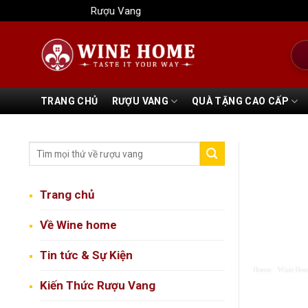
Bỏ
Rượu Vang Wine Home
qua
nội
Tìm
dung
kiếm
TRANG CHỦ
RƯỢU VANG
QUÀ TẶNG CAO CẤP
Trang chủ
Về Wine home
Tin tức & Sự Kiện
Kiến Thức Rượu Vang