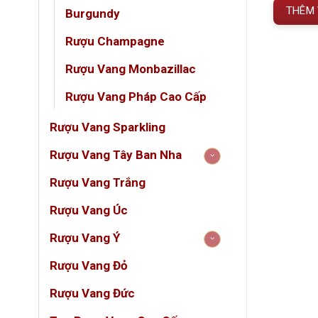
 GIỎ HÀNG
2.850.000 VNĐ.
là:
Giốn
THÊM VÀO GIỎ HÀNG
THÊM 
Burgundy
2.565.000 VNĐ.
Nồng
Rượu Champagne
Dung 
Rượu Vang Monbazillac
Ủ rư
Rượu Vang Pháp Cao Cấp
Loại 
Rượu Vang Sparkling
Rượu Vang Tây Ban Nha
Lịch 
Rượu Vang Trắng
Chateau
Rượu Vang Úc
nho cổ
Rượu Vang Ý
trong t
Rượu Vang Đỏ
Với ph
nhất v
Rượu Vang Đức