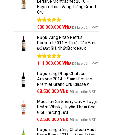
Leflaive Montrachet 2010 –
Huyền Thoại Vang Trắng Grand
Rượu 
Cru
Rượu v
Được xếp
580.000.000
VNĐ
Đã bao gồm VAT
hạng
5.00
5 sao
Rượu Vang Pháp Petrus
Bò s
Pomerol 2011 – Tuyệt Tác Vang
Đỏ Đắt Giá Nhất Bordeaux
Gà n
Các 
Giá
Được xếp
Giá
111.000.000
VNĐ
Đã bao gồm VAT
hạng
5.00
gốc
hiện
5 sao
Rượu vang Pháp Chateau
là:
tại
Phô 
Ausone 2014 – Saint-Émilion
125.000.000 VNĐ.
là:
Premier Grand Cru Classé A
111.000.000 VNĐ.
68.500.000
VNĐ
Đã bao gồm VAT
Phục 
Macallan 25 Sherry Oak – Tuyệt
Phẩm Whisky Huyền Thoại Cho
Nhi
Giới Thượng Lưu
Giá
Giá
62.500.000
VNĐ
Đã bao gồm VAT
Nên
gốc
hiện
Rượu vang trắng Château Haut-
là:
tại
Bảo