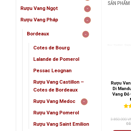
SẢN PHẨM
Giới 
Rượu Vang Ngọt
LOẠ
Rượu 
Rượu Vang Pháp
Bordea
đến một
NỒN
Bordeaux
mê rượ
Cotes de Bourg
QUỐ
Lalande de Pomerol
Thông
VÙN
Pessac Leognan
THU
Rượu Vang Castillon –
 Ý Victory
Rượu Vang Ý Don Antonio
Rượu Vang
Tên r
lento – Đậm Đà
Tenuta Ulisse 15,5% –
Di Mandu
Cotes de Bordeaux
uẩn Miền Nam
Tuyệt Tác Từ Abruzzo
Vang Đỏ
Xuất 
Ý
Rượu Vang Medoc
(1)
(0)
Phân
Rượu Vang Pomerol
n 5
0
0
trên 5
0
0
tr
á
đánh giá
đán
Giá
Giá
2.565.000
VNĐ
2.850.000
VNĐ
3.850.000
V
Đã bao gồm VAT
Niên 
gốc
hiện
Rượu Vang Saint Emilion
Đã bao gồm VAT
Đã
là:
tại