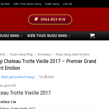
& Sự Kiện
Kiến Thức Rượu Vang
Tuyển dụng
Liên hệ
0966 853 818
 RƯỢU VANG
KIẾN THỨC RƯỢU VANG
ANG
/
Rượu Vang Pháp
/
Bordeaux
/
Rượu Vang Saint Emilion
 Chateau Trotte Vieille 2017 – Premier Grand
nt Emilion
16
đã bán
1
đánh giá từ khách hàng)
bao gồm VAT
teau Trotte Vieille 2017
THÔNG TIN
hâteau Trotte Vieille 2017