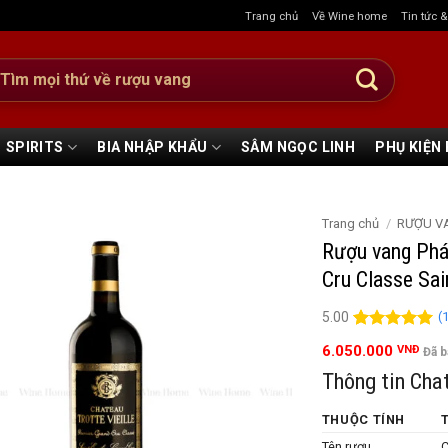
Trang chủ
Về Wine home
Tin tức 
:
SPIRITS
BIA NHẬP KHẨU
SÂM NGỌC LINH
PHỤ KIỆN
Trang chủ
/
RƯỢU V
Rượu vang Pháp
Cru Classe Sai
(
5.00
5.00
1
trên 5
6.050.000
VNĐ
Đã 
đánh giá
Thông tin Cha
THUỘC TÍNH
Tên rượu
C