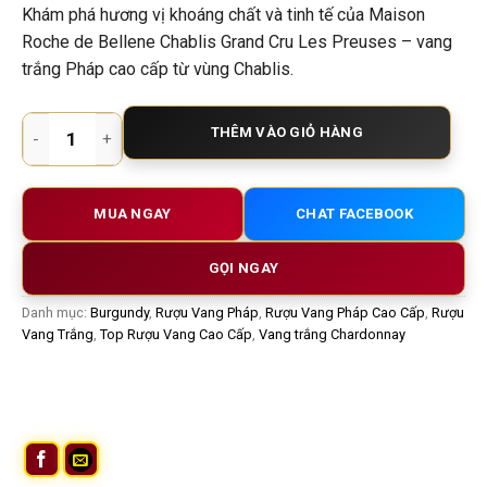
Khám phá hương vị khoáng chất và tinh tế của Maison
Roche de Bellene Chablis Grand Cru Les Preuses – vang
trắng Pháp cao cấp từ vùng Chablis.
Rượu Vang Trắng Maison Roche de Bellene Chablis Grand Cr
THÊM VÀO GIỎ HÀNG
MUA NGAY
CHAT FACEBOOK
GỌI NGAY
Danh mục:
Burgundy
,
Rượu Vang Pháp
,
Rượu Vang Pháp Cao Cấp
,
Rượu
Vang Trắng
,
Top Rượu Vang Cao Cấp
,
Vang trắng Chardonnay