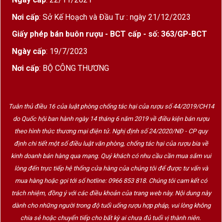
trọng
Nơi cấp
: Sở Kế Hoạch và Đầu Tư : ngày 21/12/2023
Hương thơm
: Mở ra bằng mùi hương của
cam
Giấy phép bán buôn rượu - BCT cấp - số: 363/GP-BCT
thảo
,
chanh vàng
,
hoa trắng
, kế đến là nốt
vỏ
Ngày cấp
: 19/7/2023
hàu
,
đá ướt
,
bánh mì nướng
– đặc trưng
khoáng đạt của vùng đất Chablis
Nơi cấp
: BỘ CÔNG THƯƠNG
Vị rượu
: Acid cao, sống động, cấu trúc cân
bằng,
hậu vị kéo dài
, thể hiện đậm nét terroir
Tuân thủ điều 16 của luật phòng chống tác hại của rượu số 44/2019/CH14
đá vôi cổ xưa
do Quốc hội ban hành ngày 14 tháng 6 năm 2019 về điều kiện bán rượu
theo hình thức thương mại điện tử. Nghị định số 24/2020/NĐ - CP quy
Tổng thể
: Một chai Grand Cru tinh tế, vừa đủ
định chi tiết một số điều luật văn phòng, chống tác hại của rượu bia về
mạnh mẽ để trưởng thành theo thời gian, vừa
kinh doanh bán hàng qua mạng. Quý khách có nhu cầu cần mua sắm vui
đủ nhẹ nhàng để thưởng thức ngay
lòng đến trực tiếp hệ thống cửa hàng của chúng tôi để được tư vấn và
mua hàng hoặc gọi tới số hotline: 0966 853 818. Chúng tôi cam kết có
trách nhiệm, đồng ý với các điều khoản của trang web này. Nội dung này
Giới Thiệu Về Maison Roche de Bellene
dành cho những người trong độ tuổi uống rượu hợp pháp, vui lòng không
Thành lập bởi
Nicolas Potel
, Maison Roche
chia sẻ hoặc chuyển tiếp cho bất kỳ ai chưa đủ tuổi vị thành niên.