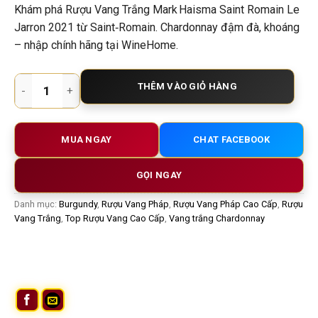
Khám phá Rượu Vang Trắng Mark Haisma Saint Romain Le
Jarron 2021 từ Saint‑Romain. Chardonnay đậm đà, khoáng
– nhập chính hãng tại WineHome.
Rượu Vang Trắng Mark Haisma Saint Romain Le Jarron 2021 
THÊM VÀO GIỎ HÀNG
MUA NGAY
CHAT FACEBOOK
GỌI NGAY
Danh mục:
Burgundy
,
Rượu Vang Pháp
,
Rượu Vang Pháp Cao Cấp
,
Rượu
Vang Trắng
,
Top Rượu Vang Cao Cấp
,
Vang trắng Chardonnay