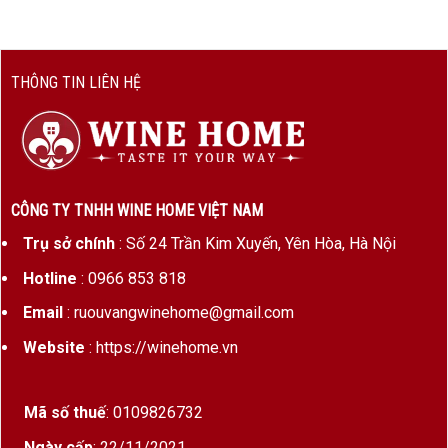
cách
kiểu Chardonnay ủ gỗ nhẹ
THÔNG TIN LIÊN HỆ
Saint‑Romain – Chardonnay Với Dấu Ấn Khoáng & Sáng
Sủa
Saint‑Romain
là vùng đất phía tây Côte de
Beaune, nổi tiếng với Chardonnay mang đặc
tính khoáng dễ nhận biết và acid tươi mát.
CÔNG TY TNHH WINE HOME VIỆT NAM
Trụ sở chính
: Số 24 Trần Kim Xuyến, Yên Hòa, Hà Nội
“Le Jarron” được lên men trong thùng, tạo nên
hương gỗ vani nhẹ, kết cấu mượt mà nhưng
Hotline
: 0966 853 818
không lu mờ chất khoáng địa phương
Email
: ruouvangwinehome@gmail.com
.
Website
: https://winehome.vn
Hương Vị & Cấu Trúc
Mã số thuế
: 0109826732
Màu sắc
: Vàng rơm sáng với ánh kim nhẹ.
Ngày cấp
: 22/11/2021