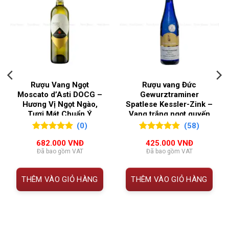
NỒNG ĐỘ
12,5%
️
Thông Tin Rượu Vang Trắng Mark Haisma Saint Romain
Le Jarron 2021
QUỐC GIA SẢN XUẤT
Pháp
THUỘC
CHI TIẾT
TÍNH
VÙNG LÀM RƯỢU
Burgundy
Rượu Vang Ngọt
Rượu vang Đức
Tên
Mark Haisma Saint‑Romain
Moscato d’Asti DOCG –
Gewurztraminer
rượu
Le Jarron 2021
Hương Vị Ngọt Ngào,
Spatlese Kessler-Zink –
Tươi Mát Chuẩn Ý
Vang trắng ngọt quyến
rũ
Vùng
Saint‑Romain, Côte de Beaune,
(0)
(58)
0
0
trên 5
5.00
58
trên 5
sản
Burgundy – Pháp
682.000
VNĐ
425.000
VNĐ
đánh giá
đánh giá
Đã bao gồm VAT
Đã bao gồm VAT
xuất
Giống
100% Chardonnay
THÊM VÀO GIỎ HÀNG
THÊM VÀO GIỎ HÀNG
 VNĐ.
nho
Độ cồn
~12.5%
Phong
Buttery & Complex, có hậu vị dài –