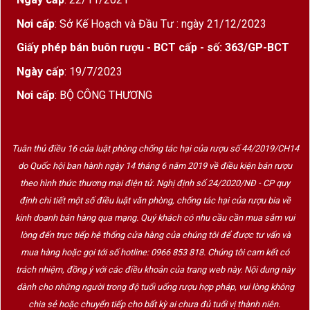
Mùi hương
: Khởi đầu bằng
chanh vàng, táo
Nơi cấp
: Sở Kế Hoạch và Đầu Tư : ngày 21/12/2023
xanh, hương hoa trắng
, kế tiếp là
mật, hạnh
Giấy phép bán buôn rượu - BCT cấp - số: 363/GP-BCT
nhân, bơ nhẹ, kem, vani và khoáng đá
Ngày cấp
: 19/7/2023
Vị rượu
:
Nơi cấp
: BỘ CÔNG THƯƠNG
Mượt mà, đậm vị với độ acid cân
bằng và khoáng khoái
Tuân thủ điều 16 của luật phòng chống tác hại của rượu số 44/2019/CH14
Hậu vị kéo dài, phức hợp citrus, kem
do Quốc hội ban hành ngày 14 tháng 6 năm 2019 về điều kiện bán rượu
theo hình thức thương mại điện tử. Nghị định số 24/2020/NĐ - CP quy
và đá ướt – cho cảm giác
tươi mới
định chi tiết một số điều luật văn phòng, chống tác hại của rượu bia về
nhưng vẫn đầy đặn
kinh doanh bán hàng qua mạng. Quý khách có nhu cầu cần mua sắm vui
.
lòng đến trực tiếp hệ thống cửa hàng của chúng tôi để được tư vấn và
mua hàng hoặc gọi tới số hotline: 0966 853 818. Chúng tôi cam kết có
trách nhiệm, đồng ý với các điều khoản của trang web này. Nội dung này
️
Kết Hợp Ẩm Thực
dành cho những người trong độ tuổi uống rượu hợp pháp, vui lòng không
Hải sản
: sò điệp, tôm hùm, cá trắng áp chảo
chia sẻ hoặc chuyển tiếp cho bất kỳ ai chưa đủ tuổi vị thành niên.