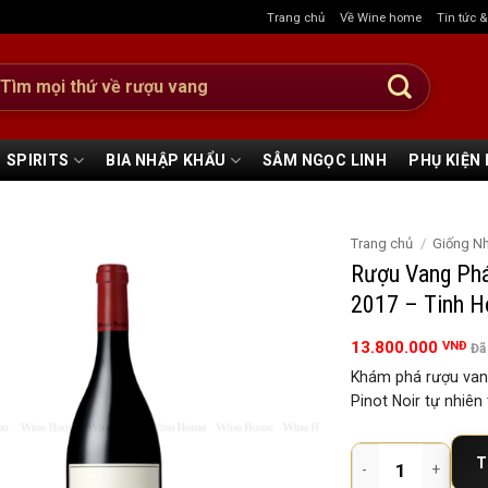
Trang chủ
Về Wine home
Tin tức 
:
SPIRITS
BIA NHẬP KHẨU
SÂM NGỌC LINH
PHỤ KIỆN
Trang chủ
/
Giống N
Rượu Vang Phá
2017 – Tinh H
13.800.000
VNĐ
Đã
Khám phá rượu vang
Pinot Noir tự nhiê
Rượu Vang Pháp Phil
T