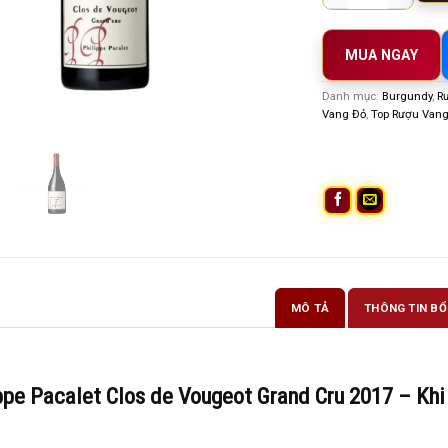
MUA NGAY
Danh mục:
Burgundy
,
Rư
Vang Đỏ
,
Top Rượu Vang
MÔ TẢ
THÔNG TIN BỔ
ppe Pacalet Clos de Vougeot Grand Cru 2017 – Kh