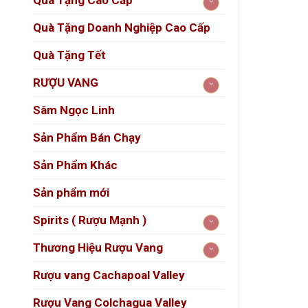
Quà Tặng Cao Cấp
Màu
Quà Tặng Doanh Nghiệp Cao Cấp
Mũi
Quà Tặng Tết
RƯỢU VANG
Sâm Ngọc Linh
Sản Phẩm Bán Chạy
Vị r
Sản Phẩm Khác
Sản phẩm mới
Spirits ( Rượu Mạnh )
Thương Hiệu Rượu Vang
Rượu vang Cachapoal Valley
️
Kết H
Rượu Vang Colchagua Valley