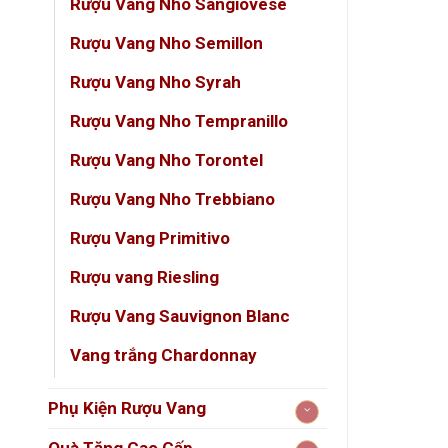
Rượu Vang Nho Sangiovese
Phong
Rượu Vang Nho Semillon
Nhà s
Rượu Vang Nho Syrah
Sản l
Rượu Vang Nho Tempranillo
Rượu Vang Nho Torontel
Clos d
Rượu Vang Nho Trebbiano
Clo
Xitô
Rượu Vang Primitivo
Rượu vang Riesling
Với 
năng
Rượu Vang Sauvignon Blanc
Nho 
Vang trắng Chardonnay
sốn
Phụ Kiện Rượu Vang
Hương 