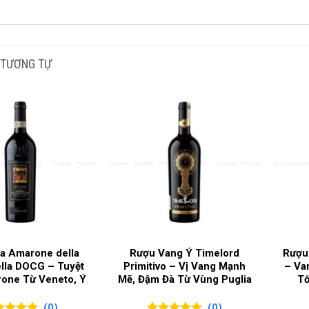
G TÍCH SẢN PHẨM
NG NHO SẢN XUẤT
 TƯƠNG TỰ
I RƯỢU
G ĐỘ
C GIA SẢN XUẤT
G LÀM RƯỢU
ia Amarone della
Rượu Vang Ý Timelord
Rượu
ella DOCG – Tuyệt
Primitivo – Vị Vang Mạnh
– Va
one Từ Veneto, Ý
Mẽ, Đậm Đà Từ Vùng Puglia
Tố
Philippe Pacalet Clos de Vougeot 
(0)
(0)