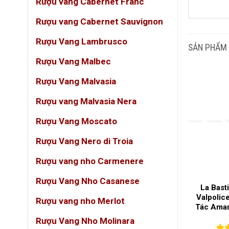
Rượu vang Cabernet Franc
DUN
Rượu vang Cabernet Sauvignon
Rượu Vang Lambrusco
GIỐ
SẢN PHẨM
Rượu Vang Malbec
LOẠ
Rượu Vang Malvasia
NỒN
Rượu vang Malvasia Nera
Rượu Vang Moscato
QUỐ
Rượu Vang Nero di Troia
VÙN
Rượu vang nho Carmenere
Rượu Vang Nho Casanese
Con Actitud
Rượu Vang Bịch MAFI
La Bast
D.O.P Jumilla
ROSSO 3L – Vang Đỏ Nhẹ
Valpolic
Rượu vang nho Merlot
Thần Mạnh Mẽ
Dễ Uống Cho Mọi Bữa Tiệc
Tác Amar
t Jumilla Tây
Rượu Vang Nho Molinara
 Nha
(0)
(0)