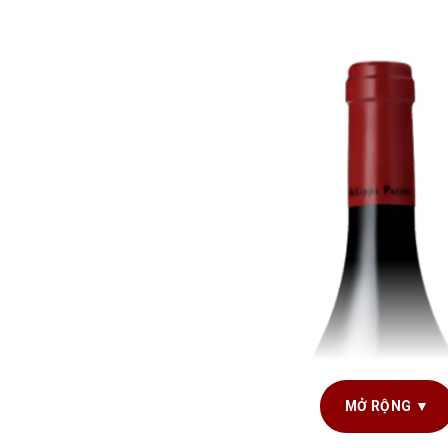
MỞ RỘNG ▼