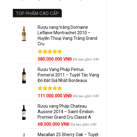
MÓN
TOP PHẨM CAO CẤP
Bò Wa
Sườn
Rượu vang trắng Domaine
Leflaive Montrachet 2010 –
Huyền Thoại Vang Trắng Grand
Phô m
Cru
Vịt q
Được xếp
580.000.000
VNĐ
Đã bao gồm VAT
hạng
5.00
5 sao
Rượu Vang Pháp Petrus
️
Lưu T
Pomerol 2011 – Tuyệt Tác Vang
Đỏ Đắt Giá Nhất Bordeaux
Uốn
Giá
Được xếp
Giá
111.000.000
VNĐ
Đã bao gồm VAT
Có t
hạng
5.00
gốc
hiện
5 sao
Rượu vang Pháp Chateau
là:
tại
Thíc
Ausone 2014 – Saint-Émilion
125.000.000 VNĐ.
là:
Premier Grand Cru Classé A
111.000.000 VNĐ.
68.500.000
VNĐ
Đã bao gồm VAT
Philip
Macallan 25 Sherry Oak – Tuyệt