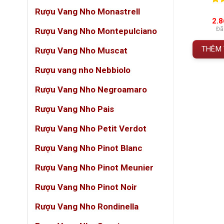
5
0
0
trên 5
0
0
tr
Rượu Vang Nho Monastrell
Không 
á
đánh giá
đán
iá
Giá
1.305.000
VNĐ
950.000
VNĐ
2.
Đã bao gồm VAT
kết nố
gốc
hiện
 gồm VAT
Đã
Rượu Vang Nho Montepulciano
à:
tại
Côte d
THÊM VÀO GIỎ HÀNG
.595.000 VNĐ.
là:
 GIỎ HÀNG
THÊM 
Rượu Vang Nho Muscat
1.305.000 VNĐ.
Rượu vang nho Nebbiolo
️
Thông 
Rượu Vang Nho Negroamaro
THU
Rượu Vang Nho Pais
Tên r
Rượu Vang Nho Petit Verdot
Xuất 
Rượu Vang Nho Pinot Blanc
Phân
Rượu Vang Nho Pinot Meunier
Giốn
Rượu Vang Nho Pinot Noir
Niên 
Rượu Vang Nho Rondinella
Độ c