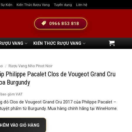
& Sự Kiện
Kiến Thức Rượu Vang
Tuyển dụng
Liên hệ
0966 853 818
 RƯỢU VANG
KIẾN THỨC RƯỢU VANG
ho
/
Rượu Vang Nho Pinot Noir
p Philippe Pacalet Clos de Vougeot Grand Cru
oa Burgundy
 bao gồm VAT
 đỏ Clos de Vougeot Grand Cru 2017 của Philippe Pacalet –
n tuyệt phẩm từ Burgundy. Mua hàng chính hãng tại WineHome.
ippe Pacalet Clos de Vougeot Grand Cru 2017 – Tinh Hoa Burgundy số lượ
HÊM VÀO GIỎ HÀNG