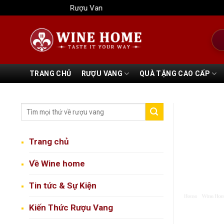
Bỏ
Rượu Vang Wine Home
qua
nội
Tìm
dung
kiếm
TRANG CHỦ
RƯỢU VANG
QUÀ TẶNG CAO CẤP
Trang chủ
Về Wine home
Tin tức & Sự Kiện
Kiến Thức Rượu Vang