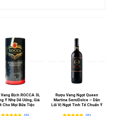
750ml
Pinot Noir
Vang đỏ
13%
Pháp
Burgundy
 Vang Bịch ROCCA 3L
Rượu Vang Ngọt Queen
ng Ý Nhẹ Dễ Uống, Giá
Martina SemiDolce – Dẫn
t Cho Mọi Bữa Tiệc
Lối Vị Ngọt Tinh Tế Chuẩn Ý
Grand Cru 2017
(0)
(0)