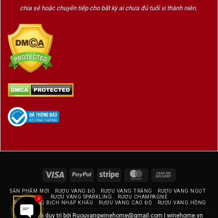
chia sẻ hoặc chuyển tiếp cho bất kỳ ai chưa đủ tuổi vị thành niên.
Mũi rượu
:
Nổi bật hương
mâm xôi, dâu rừng,
anh đào chua
, đan xen cùng
gỗ
tuyết tùng, cam thảo, hoa tím và
đá ướt
Vị rượu
:
Tầng acid sáng, tannin dẻo, hài hòa
Trung vị: quả đỏ chín, tiêu trắng, lá
trà, khoáng chất
Visa
PayPal
Stripe
MasterCard
Cash
Hậu vị kéo dài,
vị ngọt nhẹ tự
On
nhiên, sâu sắc và thanh thoát
SẢN PHẨM MỚI
RƯỢU VANG ĐỎ
RƯỢU VANG TRẮNG
RƯỢU VANG NGỌT
Delivery
RƯỢU VANG SPARKLING
RƯỢU CHAMPAGNE
3
RƯỢU VANG BỊCH NHẬP KHẨU
RƯỢU VANG CAO ĐỘ
RƯỢU VANG HỒNG
Thiết kế và duy trì bởi
Ruouvangwinehome@gmail.com
|
winehome.vn