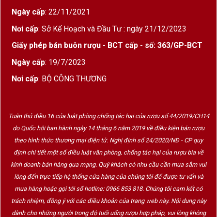
Corton Bressandes
là một trong những tiểu
Ngày cấp
: 22/11/2021
vùng nổi bật nhất của đồi Corton – nơi sản
Nơi cấp
: Sở Kế Hoạch và Đầu Tư : ngày 21/12/2023
sinh ra những chai
Pinot Noir dày dặn, đậm
sâu nhưng vẫn thanh thoát
.
Giấy phép bán buôn rượu - BCT cấp - số: 363/GP-BCT
Đất đỏ pha đá vôi, nhiều sỏi và tốt thoát nước
Ngày cấp
: 19/7/2023
tạo nên trái nho có
acid sắc, tannin dẻo và
Nơi cấp
: BỘ CÔNG THƯƠNG
hậu vị kéo dài
.
Khi được thể hiện qua phong cách
không can
Tuân thủ điều 16 của luật phòng chống tác hại của rượu số 44/2019/CH14
thiệp của Philippe Pacalet
, rượu trở nên
tinh
do Quốc hội ban hành ngày 14 tháng 6 năm 2019 về điều kiện bán rượu
khiết, sinh động và thể hiện trọn vẹn
theo hình thức thương mại điện tử. Nghị định số 24/2020/NĐ - CP quy
terroir
.
định chi tiết một số điều luật văn phòng, chống tác hại của rượu bia về
kinh doanh bán hàng qua mạng. Quý khách có nhu cầu cần mua sắm vui
lòng đến trực tiếp hệ thống cửa hàng của chúng tôi để được tư vấn và
Hương Vị & Trải Nghiệm Thưởng Thức Philippe
mua hàng hoặc gọi tới số hotline: 0966 853 818. Chúng tôi cam kết có
Pacalet Corton Bressandes Grand Cru 2020
trách nhiệm, đồng ý với các điều khoản của trang web này. Nội dung này
Màu sắc
: Đỏ ruby đậm, ánh tím nhẹ
dành cho những người trong độ tuổi uống rượu hợp pháp, vui lòng không