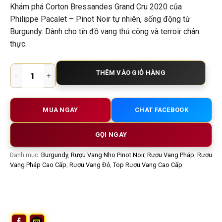
Khám phá Corton Bressandes Grand Cru 2020 của
Philippe Pacalet – Pinot Noir tự nhiên, sống động từ
Burgundy. Dành cho tín đồ vang thủ công và terroir chân
thực.
Rượu Vang Pháp Philippe Pacalet Corton Bressandes Grand C
THÊM VÀO GIỎ HÀNG
MUA NGAY
CHAT FACEBOOK
GỌI NGAY
Danh mục:
Burgundy
,
Rượu Vang Nho Pinot Noir
,
Rượu Vang Pháp
,
Rượu
Vang Pháp Cao Cấp
,
Rượu Vang Đỏ
,
Top Rượu Vang Cao Cấp