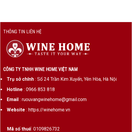
nho
Niên vụ
2020 – mùa vụ ấm áp, trái chín đều,
độ phức hợp cao
THÔNG TIN LIÊN HỆ
Độ cồn
13%
Phong
Natural wine – không lọc, không làm
cách sản
trong, không dùng SO₂ công nghiệp
xuất
CÔNG TY TNHH WINE HOME VIỆT NAM
Nhà sản
Philippe Pacalet
xuất
Trụ sở chính
: Số 24 Trần Kim Xuyến, Yên Hòa, Hà Nội
Sản
Rất giới hạn – vài trăm chai mỗi
Hotline
: 0966 853 818
lượng
niên vụ
Email
: ruouvangwinehome@gmail.com
Website
: https://winehome.vn
Vườn Nho Corton Bressandes – Grand Cru Của Sức
Mạnh & Cân Bằng
Mã số thuế
: 0109826732