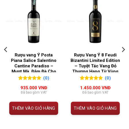
️
Thông Tin Philippe Pacalet Corton Bressandes Grand
QUỐC GIA SẢN XUẤT
Pháp
Cru 2020
NỒNG ĐỘ
13%
THUỘC
CHI TIẾT
TÍNH
VÙNG LÀM RƯỢU
Burgundy
Tên rượu
Philippe Pacalet Corton Bressandes
Rượu vang Ý Posta
Rượu Vang Ý 8 Feudi
Grand Cru 2020
Piana Salice Salentino
Bizantini Limited Edition
Cantine Paradiso –
– Tuyệt Tác Vang Đỏ
Xuất xứ
Aloxe-Corton, Côte de Beaune,
Mượt Mà, Đậm Đà Cho
Thượng Hạng Từ Vùng
Burgundy – Pháp
Mọi Dịp
Abruzzo
(0)
(0)
0
0
trên 5
0
0
trên 5
Phân
Grand Cru
935.000
VNĐ
1.450.000
VNĐ
đánh giá
đánh giá
Đã bao gồm VAT
Đã bao gồm VAT
hạng
Vườn
Bressandes – một trong những tiểu
THÊM VÀO GIỎ HÀNG
THÊM VÀO GIỎ HÀNG
nho
vùng Grand Cru uy tín nhất Corton
Giống
100% Pinot Noir