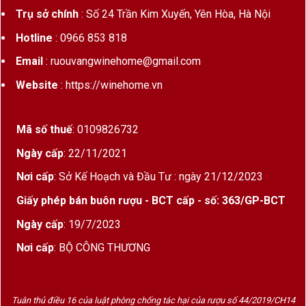
Zéta…
Trụ sở chính
: Số 24 Trần Kim Xuyến, Yên Hòa, Hà Nội
Vùng sản
Tokaj, Hungary
Hotline
: 0966 853 818
xuất
Email
: ruouvangwinehome@gmail.com
Nồng độ cồn
11,5%
Website
: https://winehome.vn
Dung tích
500ml
Mã số thuế
: 0109826732
Niên vụ
Tùy theo lô sản xuất (thường
2014–2018)
Ngày cấp
: 22/11/2021
Nơi cấp
: Sở Kế Hoạch và Đầu Tư : ngày 21/12/2023
Hương Vị & Phong Cách
Giấy phép bán buôn rượu - BCT cấp - số: 363/GP-BCT
Màu sắc
: Vàng hổ phách sậm, ánh mật ong cổ
Ngày cấp
: 19/7/2023
điển
Nơi cấp
: BỘ CÔNG THƯƠNG
Mùi thơm
: Tầng hương phức hợp từ
mật ong
rừng, cam thảo, mơ sấy, quả hạch, caramel,
Tuân thủ điều 16 của luật phòng chống tác hại của rượu số 44/2019/CH14
hoa khô