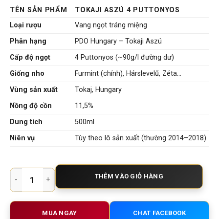
TÊN SẢN PHẨM
TOKAJI ASZÚ 4 PUTTONYOS
Loại rượu
Vang ngọt tráng miệng
Phân hạng
PDO Hungary – Tokaji Aszú
Cấp độ ngọt
4 Puttonyos (~90g/l đường dư)
Giống nho
Furmint (chính), Hárslevelű, Zéta…
Vùng sản xuất
Tokaj, Hungary
Nồng độ cồn
11,5%
Dung tích
500ml
Niên vụ
Tùy theo lô sản xuất (thường 2014–2018)
Tokaji Aszú 4 Puttonyos – Vang Ngọt Cổ Điển Từ Trái Tim Tok
THÊM VÀO GIỎ HÀNG
MUA NGAY
CHAT FACEBOOK