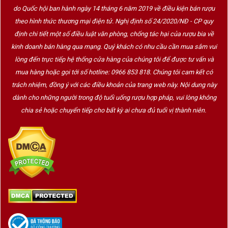
do Quốc hội ban hành ngày 14 tháng 6 năm 2019 về điều kiện bán rượu
Vị rượu
: Ngọt đậm vừa phải, acid sắc nét, cân
theo hình thức thương mại điện tử. Nghị định số 24/2020/NĐ - CP quy
bằng tuyệt vời. Hậu vị sâu, kéo dài, để lại cảm
định chi tiết một số điều luật văn phòng, chống tác hại của rượu bia về
giác ấm áp
kinh doanh bán hàng qua mạng. Quý khách có nhu cầu cần mua sắm vui
lòng đến trực tiếp hệ thống cửa hàng của chúng tôi để được tư vấn và
Tổng thể
: Lý tưởng cho những người yêu vang
mua hàng hoặc gọi tới số hotline: 0966 853 818. Chúng tôi cam kết có
ngọt
tầng sâu
, uống một ngụm là đọng lại dư
trách nhiệm, đồng ý với các điều khoản của trang web này. Nội dung này
vị nhớ mãi
dành cho những người trong độ tuổi uống rượu hợp pháp, vui lòng không
chia sẻ hoặc chuyển tiếp cho bất kỳ ai chưa đủ tuổi vị thành niên.
Dùng Khi Nào Và Với Món Gì?
Thưởng thức riêng trong các dịp đặc biệt, tiệc
tối sang trọng
Ăn kèm
foie gras
, phô mai mốc xanh, bánh
ngọt caramel, panna cotta, bánh tart trái cây
Tuyệt vời khi dùng như
rượu tráng miệng sau