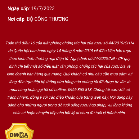
địa phương và chú trọng tính dễ uống, phù hợp với
Ngày cấp
: 19/7/2023
nhiều khẩu vị.
Nơi cấp
: BỘ CÔNG THƯƠNG
Đặc điểm giống nho Moscato
Moscato
(Muscat) là một trong những giống nho
Tuân thủ điều 16 của luật phòng chống tác hại của rượu số 44/2019/CH14
lâu đời nhất thế giới và nổi tiếng với:
do Quốc hội ban hành ngày 14 tháng 6 năm 2019 về điều kiện bán rượu
theo hình thức thương mại điện tử. Nghị định số 24/2020/NĐ - CP quy
Hương thơm
: đậm mùi hoa cam, đào chín, mật
định chi tiết một số điều luật văn phòng, chống tác hại của rượu bia về
ong và cam quýt
kinh doanh bán hàng qua mạng. Quý khách có nhu cầu cần mua sắm vui
Vị rượu
: ngọt nhẹ, sảng khoái, độ cồn thấp, hậu
lòng đến trực tiếp hệ thống cửa hàng của chúng tôi để được tư vấn và
vị dễ chịu
mua hàng hoặc gọi tới số hotline: 0966 853 818. Chúng tôi cam kết có
trách nhiệm, đồng ý với các điều khoản của trang web này. Nội dung này
Phong cách
: nhẹ nhàng, tinh tế – đặc biệt hấp
dành cho những người trong độ tuổi uống rượu hợp pháp, vui lòng không
dẫn người mới uống vang hoặc phụ nữ
chia sẻ hoặc chuyển tiếp cho bất kỳ ai chưa đủ tuổi vị thành niên.
Kết hợp món ăn hoàn hảo cùng rượu vang trắng Guarini
Moscato Dolce