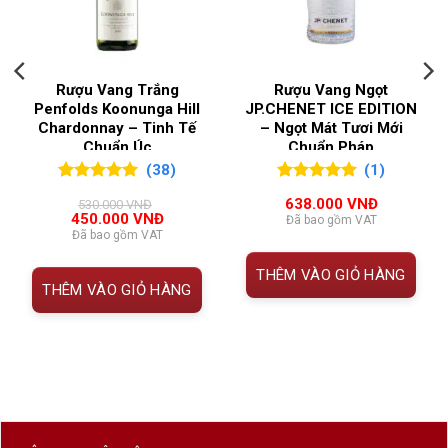
Thông tin chi tiết Rượu vang trắng Guarini
QUỐC GIA SẢN
Ý
Moscato Dolce
XUẤT
Rượu Vang Trắng
Rượu Vang Ngọt
THÔNG TIN
CHI TIẾT
VÙNG LÀM RƯỢU
Penfolds Koonunga Hill
JP.CHENET ICE EDITION
Puglia
Chardonnay – Tinh Tế
– Ngọt Mát Tươi Mới
Tên sản phẩm
Guarini Moscato Dolce
Chuẩn Úc
Chuẩn Pháp
(38)
(1)
Loại rượu
Vang trắng ngọt
5.00
38
trên 5
5.00
1
trên 5
638.000
VNĐ
530.000
VNĐ
đánh giá
đánh giá
Giá
Giá
Giống nho
100% Moscato
450.000
VNĐ
Đã bao gồm VAT
gốc
hiện
Đã bao gồm VAT
là:
tại
Nồng độ cồn
4.5%
530.000 VNĐ.
là:
THÊM VÀO GIỎ HÀNG
450.000 VNĐ.
THÊM VÀO GIỎ HÀNG
Nhà sản xuất
Guarini
Xuất xứ
Vùng Puglia – Ý
Dung tích
750ml
Màu sắc
Vàng nhạt ánh xanh