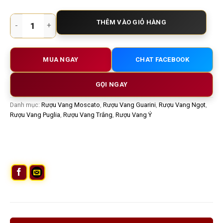
Rượu vang trắng Guarini Moscato Dolce – Vang trắng ngọt nhẹ
THÊM VÀO GIỎ HÀNG
MUA NGAY
CHAT FACEBOOK
GỌI NGAY
Danh mục:
Rượu Vang Moscato
,
Rượu Vang Guarini
,
Rượu Vang Ngọt
,
Rượu Vang Puglia
,
Rượu Vang Trắng
,
Rượu Vang Ý