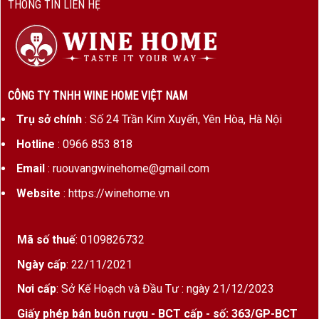
THÔNG TIN LIÊN HỆ
Hương vị
Hoa trắng, cam quýt, đào, mật
ong
Phong cách
Ngọt dịu – Thanh mát – Dễ
uống
CÔNG TY TNHH WINE HOME VIỆT NAM
Nhiệt độ phục
6 – 8°C
vụ
Trụ sở chính
: Số 24 Trần Kim Xuyến, Yên Hòa, Hà Nội
Hotline
: 0966 853 818
Loại nắp
Nút vặn
Email
: ruouvangwinehome@gmail.com
Đôi nét về nhà sản xuất Guarini
Website
: https://winehome.vn
Guarini
là một nhà sản xuất rượu vang lâu đời ở
miền Nam nước Ý, có lịch sử từ thế kỷ 12. Họ sở
Mã số thuế
: 0109826732
hữu các vườn nho ở vùng Puglia – một trong
Ngày cấp
: 22/11/2021
những vùng rượu vang lớn và giàu tiềm năng nhất
nước Ý. Phong cách làm vang của Guarini nhấn
Nơi cấp
: Sở Kế Hoạch và Đầu Tư : ngày 21/12/2023
mạnh sự tự nhiên, thanh khiết, sử dụng giống nho
Giấy phép bán buôn rượu - BCT cấp - số: 363/GP-BCT