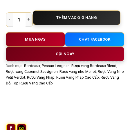
Rượu vang Pháp Chateau Carbonnieux 2015 – Giao Thoa Hoàn
THÊM VÀO GIỎ HÀNG
MUA NGAY
CHAT FACEBOOK
GỌI NGAY
Danh mục:
Bordeaux
,
Pessac Leognan
,
Rượu vang Bordeaux Blend
,
Rượu vang Cabernet Sauvignon
,
Rượu vang nho Merlot
,
Rượu Vang Nho
Petit Verdot
,
Rượu Vang Pháp
,
Rượu Vang Pháp Cao Cấp
,
Rượu Vang
Đỏ
,
Top Rượu Vang Cao Cấp