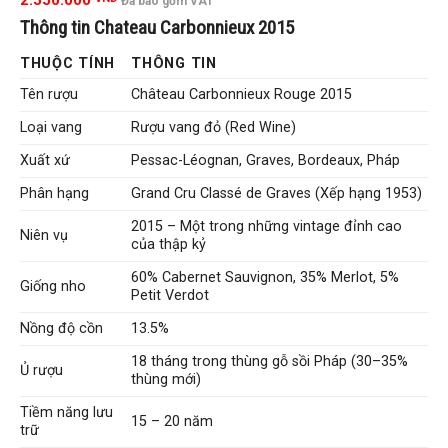
2.550.000
Đã bao gồm VAT
Thông tin Chateau Carbonnieux 2015
THUỘC TÍNH
THÔNG TIN
Tên rượu
Château Carbonnieux Rouge 2015
Loại vang
Rượu vang đỏ (Red Wine)
Xuất xứ
Pessac-Léognan, Graves, Bordeaux, Pháp
Phân hạng
Grand Cru Classé de Graves (Xếp hạng 1953)
2015 – Một trong những vintage đỉnh cao
Niên vụ
của thập kỷ
60% Cabernet Sauvignon, 35% Merlot, 5%
Giống nho
Petit Verdot
Nồng độ cồn
13.5%
18 tháng trong thùng gỗ sồi Pháp (30–35%
Ủ rượu
thùng mới)
Tiềm năng lưu
15 – 20 năm
trữ