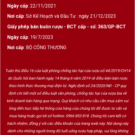
Ngày cấp
: 22/11/2021
Rượu vang Pháp
Chateau Carbonnieux Rouge
Nơi cấp
: Sở Kế Hoạch và Đầu Tư : ngày 21/12/2023
2015
vì thế mang cấu trúc mượt mà, tannin chín
mềm và tiềm năng trưởng thành bền vững – rất
Giấy phép bán buôn rượu - BCT cấp - số: 363/GP-BCT
phù hợp để uống ngay hoặc để lâu năm trong hầm
Ngày cấp
: 19/7/2023
rượu.
Nơi cấp
: BỘ CÔNG THƯƠNG
Hương vị & cảm nhận Chateau Carbonnieux
2015
Tuân thủ điều 16 của luật phòng chống tác hại của rượu số 44/2019/CH14
do Quốc hội ban hành ngày 14 tháng 6 năm 2019 về điều kiện bán rượu
Màu sắc
: Đỏ ruby đậm, ánh tím quyến rũ.
theo hình thức thương mại điện tử. Nghị định số 24/2020/NĐ - CP quy
Hương thơm
: Tràn ngập hương
anh đào đen,
định chi tiết một số điều luật văn phòng, chống tác hại của rượu bia về
kinh doanh bán hàng qua mạng. Quý khách có nhu cầu cần mua sắm vui
lý chín, thuốc lá, gỗ tuyết tùng
, hòa quyện với
lòng đến trực tiếp hệ thống cửa hàng của chúng tôi để được tư vấn và
mùi khoáng nhẹ đặc trưng của đất Graves.
mua hàng hoặc gọi tới số hotline: 0966 853 818. Chúng tôi cam kết có
Vị rượu
: Rất cân bằng giữa trái cây chín mọng,
trách nhiệm, đồng ý với các điều khoản của trang web này. Nội dung này
độ chát mềm mại từ tannin và hậu vị cay nhẹ.
dành cho những người trong độ tuổi uống rượu hợp pháp, vui lòng không