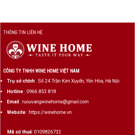
Giống
100% Pinot Noir
nho
Xuất xứ
Mercurey Premier Cru – Côte
Chalonnaise – Burgundy – Pháp
THÔNG TIN LIÊN HỆ
Vườn nho
Clos des Ruelles Monopole
–
độc quyền bởi Château de
Chamirey
Cấp phân
Premier Cru
CÔNG TY TNHH WINE HOME VIỆT NAM
hạng
Trụ sở chính
: Số 24 Trần Kim Xuyến, Yên Hòa, Hà Nội
Niên vụ
2017 / 2018 / 2019 / 2020 / 2021
Hotline
: 0966 853 818
tiêu biểu
Email
: ruouvangwinehome@gmail.com
Nồng độ
13–13,5%
Website
: https://winehome.vn
cồn
Phong
Canh tác hữu cơ, thu hoạch thủ
Mã số thuế
: 0109826732
cách làm
công, ủ thùng gỗ sồi 12–16 tháng