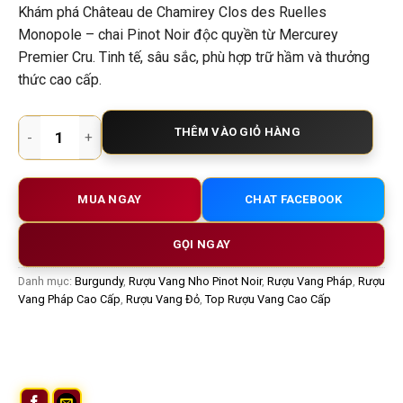
Khám phá Château de Chamirey Clos des Ruelles
Monopole – chai Pinot Noir độc quyền từ Mercurey
Premier Cru. Tinh tế, sâu sắc, phù hợp trữ hầm và thưởng
thức cao cấp.
Rượu Vang Pháp Château de Chamirey Clos des Ruelles Monop
THÊM VÀO GIỎ HÀNG
MUA NGAY
CHAT FACEBOOK
GỌI NGAY
Danh mục:
Burgundy
,
Rượu Vang Nho Pinot Noir
,
Rượu Vang Pháp
,
Rượu
Vang Pháp Cao Cấp
,
Rượu Vang Đỏ
,
Top Rượu Vang Cao Cấp