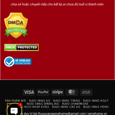
Burgundy rõ nét.
chia sẻ hoặc chuyển tiếp cho bất kỳ ai chưa đủ tuổi vị thành niên.
Về Château de Chamirey & Vườn Clos des Ruelles
Château de Chamirey thuộc sở hữu gia đình
Devillard
– một trong những nhà tiên phong
nâng tầm rượu vang Mercurey
Clos des Ruelles
là vườn nho Premier Cru
được rào kín và độc quyền sở hữu
– một
dạng “monopole” hiếm có trong Burgundy
Thổ nhưỡng đất sét đỏ trên nền đá vôi giúp
nho Pinot Noir phát triển tốt độ đậm, độ chín,
Visa
PayPal
Stripe
MasterCard
Cash
giữ được nét tươi và khoáng
On
SẢN PHẨM MỚI
RƯỢU VANG ĐỎ
RƯỢU VANG TRẮNG
RƯỢU VANG NGỌT
Delivery
RƯỢU VANG SPARKLING
RƯỢU CHAMPAGNE
3
RƯỢU VANG BỊCH NHẬP KHẨU
RƯỢU VANG CAO ĐỘ
RƯỢU VANG HỒNG
Tại Sao Nên Chọn Vang Từ Mercurey?
Thiết kế và duy trì bởi
Ruouvangwinehome@gmail.com
|
winehome.vn