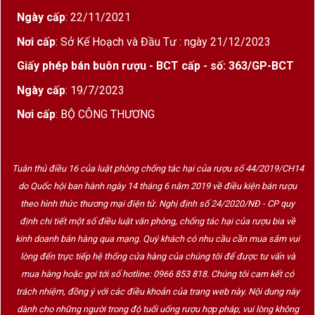
rượu
Ngày cấp
: 22/11/2021
Nơi cấp
: Sở Kế Hoạch và Đầu Tư : ngày 21/12/2023
Hương Vị & Cấu Trúc Rượu Vang Pháp Château de
Giấy phép bán buôn rượu - BCT cấp - số: 363/GP-BCT
Chamirey Clos des Ruelles Monopole
Ngày cấp
: 19/7/2023
Màu sắc
: Đỏ ruby ánh tím sâu
Nơi cấp
: BỘ CÔNG THƯƠNG
Hương thơm
: Dâu rừng, mâm xôi chín, cam
thảo, da thuộc, gỗ sồi tinh tế
Tuân thủ điều 16 của luật phòng chống tác hại của rượu số 44/2019/CH14
Vị rượu
: Cấu trúc chắc chắn, tannin mịn, acid
do Quốc hội ban hành ngày 14 tháng 6 năm 2019 về điều kiện bán rượu
cân bằng, kết thúc dài với dư vị khoáng chất
theo hình thức thương mại điện tử. Nghị định số 24/2020/NĐ - CP quy
nhẹ
định chi tiết một số điều luật văn phòng, chống tác hại của rượu bia về
kinh doanh bán hàng qua mạng. Quý khách có nhu cầu cần mua sắm vui
Cảm nhận tổng thể
: Một chai
Pinot Noir cổ
lòng đến trực tiếp hệ thống cửa hàng của chúng tôi để được tư vấn và
điển nhưng có độ đậm và độ phức tạp vượt
mua hàng hoặc gọi tới số hotline: 0966 853 818. Chúng tôi cam kết có
kỳ vọng từ Mercurey
– hoàn hảo cho người
trách nhiệm, đồng ý với các điều khoản của trang web này. Nội dung này
yêu vang thích chiều sâu và phong cách
dành cho những người trong độ tuổi uống rượu hợp pháp, vui lòng không