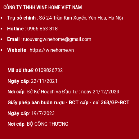
anh đào), gia vị nhẹ, gỗ sồi tinh tế và hoa violet
CÔNG TY TNHH WINE HOME VIỆT NAM
Trụ sở chính
: Số 24 Trần Kim Xuyến, Yên Hòa, Hà Nội
Vị rượu
: Mượt mà, cân đối, tannin mịn, hậu vị
kéo dài với hương cacao, thuốc lá và khoáng
Hotline
: 0966 853 818
chất
Email
: ruouvangwinehome@gmail.com
Website
: https://winehome.vn
Niên vụ 2014 được đánh giá là
“vintage cổ
điển”
, thể hiện sự hài hòa giữa trái cây, cấu trúc và
độ tươi mới.
Mã số thuế
: 0109826732
Ngày cấp
: 22/11/2021
4. Giới thiệu nhà sản xuất Chateau La
Nơi cấp
: Sở Kế Hoạch và Đầu Tư : ngày 21/12/2023
Couspaude
Giấy phép bán buôn rượu - BCT cấp - số: 363/GP-BCT
Chateau La Couspaude
là một điền trang thuộc
Ngày cấp
: 19/7/2023
sở hữu của gia đình Aubert – một trong những gia
Nơi cấp
: BỘ CÔNG THƯƠNG
đình lâu đời và có ảnh hưởng lớn tại Saint-Émilion.
Điền trang này tọa lạc trên cao nguyên đá vôi