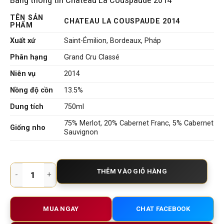
TÊN SẢN
CHATEAU LA COUSPAUDE 2014
PHẨM
Xuất xứ
Saint-Émilion, Bordeaux, Pháp
Phân hạng
Grand Cru Classé
Niên vụ
2014
Nồng độ cồn
13.5%
Dung tích
750ml
75% Merlot, 20% Cabernet Franc, 5% Cabernet
Giống nho
Sauvignon
Rượu Vang Pháp Chateau La Couspaude 2014 – Saint-Émilion
THÊM VÀO GIỎ HÀNG
MUA NGAY
CHAT FACEBOOK