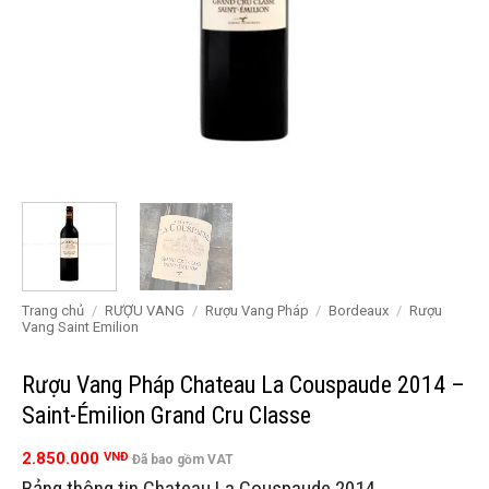
Trang chủ
/
RƯỢU VANG
/
Rượu Vang Pháp
/
Bordeaux
/
Rượu
Vang Saint Emilion
Rượu Vang Pháp Chateau La Couspaude 2014 –
Saint-Émilion Grand Cru Classe
2.850.000
VNĐ
Đã bao gồm VAT
Bảng thông tin Chateau La Couspaude 2014