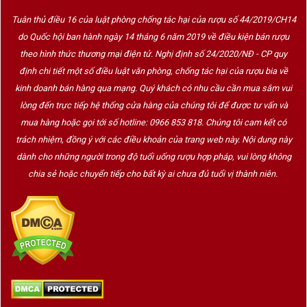
trung tâm vùng Saint-Émilion, nơi hội tụ những yếu
Tuân thủ điều 16 của luật phòng chống tác hại của rượu số 44/2019/CH14
tố lý tưởng cho sản xuất rượu vang hảo hạng.
do Quốc hội ban hành ngày 14 tháng 6 năm 2019 về điều kiện bán rượu
La Couspaude được biết đến với phong cách rượu
theo hình thức thương mại điện tử. Nghị định số 24/2020/NĐ - CP quy
sâu sắc, quyến rũ và mang đậm dấu ấn của
định chi tiết một số điều luật văn phòng, chống tác hại của rượu bia về
terroir (thổ nhưỡng)
.
kinh doanh bán hàng qua mạng. Quý khách có nhu cầu cần mua sắm vui
lòng đến trực tiếp hệ thống cửa hàng của chúng tôi để được tư vấn và
mua hàng hoặc gọi tới số hotline: 0966 853 818. Chúng tôi cam kết có
5. Đặc điểm thổ nhưỡng
trách nhiệm, đồng ý với các điều khoản của trang web này. Nội dung này
dành cho những người trong độ tuổi uống rượu hợp pháp, vui lòng không
Địa hình
: Cao nguyên đá vôi với lớp đất sét
chia sẻ hoặc chuyển tiếp cho bất kỳ ai chưa đủ tuổi vị thành niên.
mỏng
Khí hậu
: Ảnh hưởng đại dương, mát mẻ và ổn
định
Canh tác
: Hữu cơ, thu hoạch bằng tay để chọn
lọc kỹ từng chùm nho
Chính yếu tố thổ nhưỡng đặc biệt giúp rượu vang