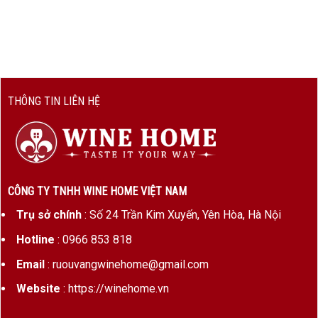
Thông tin sản phẩm Château La Croix
Calendreau 2017
THÔNG
CHI TIẾT
THÔNG TIN LIÊN HỆ
TIN
Tên sản
Château La Croix Calendreau
phẩm
2017
Loại vang
Rượu vang đỏ
CÔNG TY TNHH WINE HOME VIỆT NAM
Xuất xứ
Saint-Émilion, Bordeaux
Trụ sở chính
: Số 24 Trần Kim Xuyến, Yên Hòa, Hà Nội
Quốc gia
Pháp
Hotline
: 0966 853 818
Phân hạng
Saint-Émilion Grand Cru
Email
: ruouvangwinehome@gmail.com
Website
: https://winehome.vn
Nhà sản
La Croix Calendreau
xuất