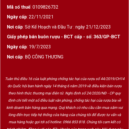
Mã số thuế
: 0109826732
Niên vụ
2017
Ngày cấp
: 22/11/2021
Giống nho
Cabernet Sauvignon, Merlot,
Cabernet Franc
Nơi cấp
: Sở Kế Hoạch và Đầu Tư : ngày 21/12/2023
Giấy phép bán buôn rượu - BCT cấp - số: 363/GP-BCT
Nồng độ
13.5%
cồn
Ngày cấp
: 19/7/2023
Phong cách
Mềm mại – đậm đà – cân bằng
Nơi cấp
: BỘ CÔNG THƯƠNG
Màu sắc
Đỏ ruby đậm
Nhiệt độ
18 – 20°C
Tuân thủ điều 16 của luật phòng chống tác hại của rượu số 44/2019/CH14
phục vụ
do Quốc hội ban hành ngày 14 tháng 6 năm 2019 về điều kiện bán rượu
theo hình thức thương mại điện tử. Nghị định số 24/2020/NĐ - CP quy
Decanter
30 – 45 phút trước khi uống
định chi tiết một số điều luật văn phòng, chống tác hại của rượu bia về
kinh doanh bán hàng qua mạng. Quý khách có nhu cầu cần mua sắm vui
Kết hợp
Thịt đỏ, đồ nguội, salad, nấm,
lòng đến trực tiếp hệ thống cửa hàng của chúng tôi để được tư vấn và
món ăn
phô mai
mua hàng hoặc gọi tới số hotline: 0966 853 818. Chúng tôi cam kết có