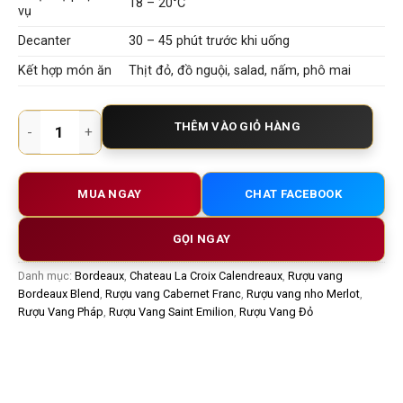
18 – 20°C
vụ
Decanter
30 – 45 phút trước khi uống
Kết hợp món ăn
Thịt đỏ, đồ nguội, salad, nấm, phô mai
Chateau La Croix Calendreau 2017 Saint Emilion – Vang Pháp
THÊM VÀO GIỎ HÀNG
MUA NGAY
CHAT FACEBOOK
GỌI NGAY
Danh mục:
Bordeaux
,
Chateau La Croix Calendreaux
,
Rượu vang
Bordeaux Blend
,
Rượu vang Cabernet Franc
,
Rượu vang nho Merlot
,
Rượu Vang Pháp
,
Rượu Vang Saint Emilion
,
Rượu Vang Đỏ