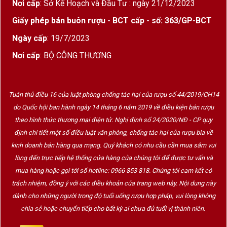
Nơi cấp
: Sở Kế Hoạch và Đầu Tư : ngày 21/12/2023
Hương thơm
: Tinh tế và phức hợp – táo vàng,
Giấy phép bán buôn rượu - BCT cấp - số: 363/GP-BCT
dứa, hoa trắng, vỏ chanh, hạnh nhân nướng, đá
Ngày cấp
: 19/7/2023
vôi ướt
Nơi cấp
: BỘ CÔNG THƯƠNG
Vị rượu
: Rộng, sâu, khoáng rõ rệt, vị béo mượt,
acid sống động
Tuân thủ điều 16 của luật phòng chống tác hại của rượu số 44/2019/CH14
Hậu vị
: Kéo dài với lớp hương gỗ sồi nhẹ
do Quốc hội ban hành ngày 14 tháng 6 năm 2019 về điều kiện bán rượu
nhàng, khoáng chất và vị muối biển thoang
theo hình thức thương mại điện tử. Nghị định số 24/2020/NĐ - CP quy
thoảng
định chi tiết một số điều luật văn phòng, chống tác hại của rượu bia về
kinh doanh bán hàng qua mạng. Quý khách có nhu cầu cần mua sắm vui
Một chai rượu mang
đặc tính Grand Cru
trong
lòng đến trực tiếp hệ thống cửa hàng của chúng tôi để được tư vấn và
phân hạng Premier Cru – Clos de la Mouchère thể
mua hàng hoặc gọi tới số hotline: 0966 853 818. Chúng tôi cam kết có
hiện trọn vẹn
cấu trúc, chiều sâu và khả năng
trách nhiệm, đồng ý với các điều khoản của trang web này. Nội dung này
phát triển theo thời gian.
dành cho những người trong độ tuổi uống rượu hợp pháp, vui lòng không
chia sẻ hoặc chuyển tiếp cho bất kỳ ai chưa đủ tuổi vị thành niên.
Henri Boillot – Thủ lĩnh mới của Côte de Beaune