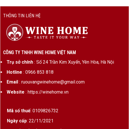
nho
Quy mô
0.89 ha – độc quyền (Monopole)
THÔNG TIN LIÊN HỆ
vườn nho
Niên vụ
2019 / 2020 / 2021 / 2022
tiêu biểu
Nồng độ
~13%
CÔNG TY TNHH WINE HOME VIỆT NAM
cồn
Trụ sở chính
: Số 24 Trần Kim Xuyến, Yên Hòa, Hà Nội
Ủ rượu
18 tháng trong thùng gỗ sồi Pháp
Hotline
: 0966 853 818
(40–50% thùng mới)
Email
: ruouvangwinehome@gmail.com
Canh tác
Hữu cơ – thu hoạch thủ công
Website
: https://winehome.vn
Hương Vị & Cấu Trúc Rượu Vang Trắng Clos de la
Mã số thuế
: 0109826732
Mouchere Monopole
Ngày cấp
: 22/11/2021
Màu sắc
: Vàng sáng ánh xanh