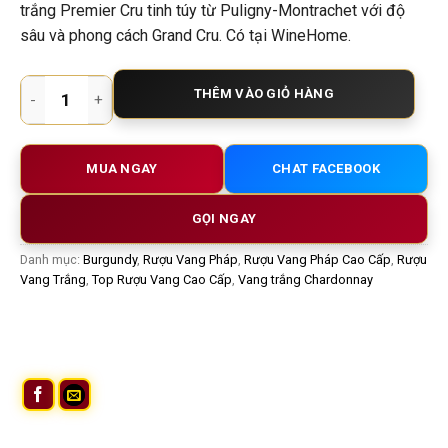
trắng Premier Cru tinh túy từ Puligny-Montrachet với độ
sâu và phong cách Grand Cru. Có tại WineHome.
Rượu Vang Trắng Clos de la Mouchere Monopole | Puligny-Mo
THÊM VÀO GIỎ HÀNG
MUA NGAY
CHAT FACEBOOK
GỌI NGAY
Danh mục:
Burgundy
,
Rượu Vang Pháp
,
Rượu Vang Pháp Cao Cấp
,
Rượu
Vang Trắng
,
Top Rượu Vang Cao Cấp
,
Vang trắng Chardonnay