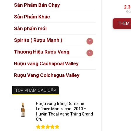
n 5
0
0
trên 5
5.0
1
Sản Phẩm Bán Chạy
á
đánh giá
đán
16.500.000
VNĐ
2.
Đã bao gồm VAT
1. Hộ
Đã bao gồm VAT
Đã
Sản Phẩm Khác
 GIỎ HÀNG
Trong 
THÊM VÀO GIỎ HÀNG
THÊM 
Sản phẩm mới
thống 
khẩu
n
Spirits ( Rượu Mạnh )
nghiệp.
Thương Hiệu Rượu Vang
Rượu 
Rượu vang Cachapoal Valley
tặng. Đ
gọn gàn
Rượu Vang Colchagua Valley
2. Gi
TOP PHẨM CAO CẤP
Nổi bậ
Rượu vang trắng Domaine
Leflaive Montrachet 2010 –
vang Ý
Huyền Thoại Vang Trắng Grand
Cru
Bộ sản