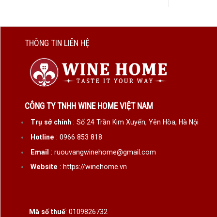
tặng t
WineHo
THÔNG TIN LIÊN HỆ
Nguồ
Hộp 
Tư v
6. Xu
CÔNG TY TNHH WINE HOME VIỆT NAM
Xu hướ
Trụ sở chính
: Số 24 Trần Kim Xuyến, Yên Hòa, Hà Nội
Hotline
: 0966 853 818
Tính
Email
: ruouvangwinehome@gmail.com
Phù 
Website
: https://winehome.vn
Dễ c
Thể 
Đặc biệ
Mã số thuế
: 0109826732