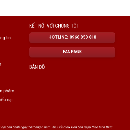
KẾT NỐI VỚI CHÚNG TÔI
HOTLINE: 0966 853 818
ng tin
FANPAGE
n
BẢN ĐỒ
ản phẩm
iếu nại
hịnh vượng và gắn kết bền lâu.
 hội ban hành ngày 14 tháng 6 năm 2019 về điều kiện bán rượu theo hình thức