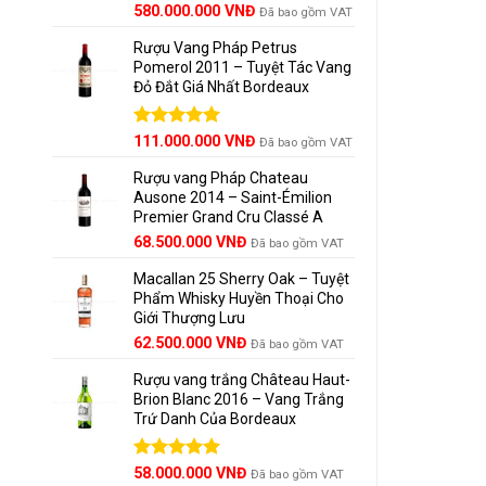
Quà 
Được xếp
580.000.000
VNĐ
Đã bao gồm VAT
hạng
5.00
Quà 
5 sao
Rượu Vang Pháp Petrus
Pomerol 2011 – Tuyệt Tác Vang
Quà 
Đỏ Đắt Giá Nhất Bordeaux
Quà 
Giá
Được xếp
Giá
111.000.000
VNĐ
Đã bao gồm VAT
Sự tối 
hạng
5.00
gốc
hiện
5 sao
Rượu vang Pháp Chateau
là:
tại
Ausone 2014 – Saint-Émilion
125.000.000 VNĐ.
là:
3. Th
Premier Grand Cru Classé A
111.000.000 VNĐ.
68.500.000
VNĐ
Đã bao gồm VAT
Hộp qu
Macallan 25 Sherry Oak – Tuyệt
Chất
Phẩm Whisky Huyền Thoại Cho
Giới Thượng Lưu
Gam 
Giá
Giá
62.500.000
VNĐ
Đã bao gồm VAT
Logo
gốc
hiện
Rượu vang trắng Château Haut-
là:
tại
Thiế
Brion Blanc 2016 – Vang Trắng
65.000.000 VNĐ.
là:
Trứ Danh Của Bordeaux
62.500.000 VNĐ.
Tổng t
doanh v
Được xếp
58.000.000
VNĐ
Đã bao gồm VAT