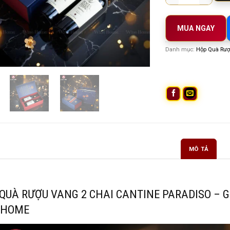
MUA NGAY
Danh mục:
Hộp Quà Rượ
MÔ TẢ
QUÀ RƯỢU VANG 2 CHAI CANTINE PARADISO – 
EHOME