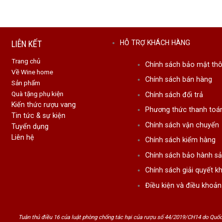
rọn gói
cho cá nhân và doanh nghiệp.
me cam kết:
LIÊN KẾT
HỖ TRỢ KHÁCH HÀNG
n gốc rõ ràng, chính hãng
Trang chủ
quà thiết kế sang trọng
Chính sách bảo mật thô
Về Wine home
ấn set quà phù hợp từng nhu cầu
Chính sách bán hàng
Sản phẩm
Quà tặng phụ kiện
Chính sách đổi trả
 Hướng Tặng Rượu Vang Trong Các Dịp Lễ Tết
Kiến thức rượu vang
Phương thức thanh toá
Tin tức & sự kiện
ng tặng rượu vang ngày càng phổ biến nhờ:
Chính sách vận chuyển
Tuyển dụng
Liên hệ
Chính sách kiểm hàng
 thẩm mỹ cao
Chính sách bảo hành s
hợp nhiều độ tuổi
Chính sách giải quyết kh
á nhân hóa theo đối tượng nhận
Điều kiện và điều khoản
hiện sự tinh tế và tôn trọng
t, trong các dịp Tết, hộp quà rượu vang mang ý nghĩa chúc phúc, t
Tuân thủ điều 16 của luật phòng chống tác hại của rượu số 44/2019/CH14 do Quốc