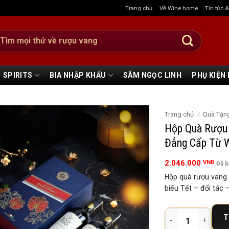
Trang chủ
Về Wine home
Tin tức 
:
SPIRITS
BIA NHẬP KHẨU
SÂM NGỌC LINH
PHỤ KIỆN
Trang chủ
/
Quà Tặn
Hộp Quà Rượu 
Đẳng Cấp Từ 
2.046.000
VNĐ
Đã 
Hộp quà rượu vang 2
biếu Tết – đối tác
Hộp Quà Rượu Vang 2
T