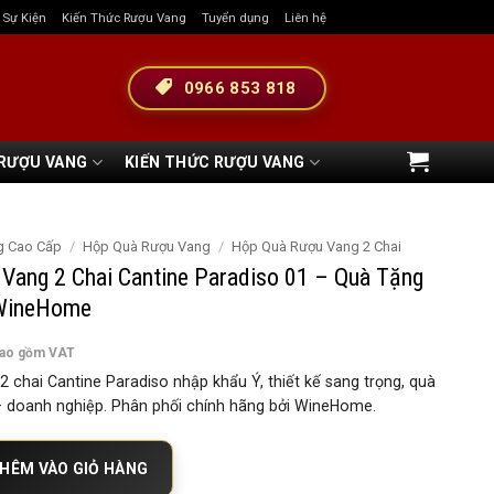
& Sự Kiện
Kiến Thức Rượu Vang
Tuyển dụng
Liên hệ
0966 853 818
 RƯỢU VANG
KIẾN THỨC RƯỢU VANG
g Cao Cấp
/
Hộp Quà Rượu Vang
/
Hộp Quà Rượu Vang 2 Chai
Vang 2 Chai Cantine Paradiso 01 – Quà Tặng
WineHome
bao gồm VAT
 chai Cantine Paradiso nhập khẩu Ý, thiết kế sang trọng, quà
 – doanh nghiệp. Phân phối chính hãng bởi WineHome.
 Chai Cantine Paradiso 01 – Quà Tặng Đẳng Cấp Từ WineHome số lượng
HÊM VÀO GIỎ HÀNG