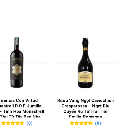
reencia Con Virtud
Rượu Vang Ngọt Cavicchioli
astrell D.O.P Jumilla
Grasparossa – Ngọt Dịu
– Tinh Hoa Monastrell
Quyến Rũ Từ Trái Tim
Thụ Từ Tây Ban Nha
Emilia-Romagna
(0)
(0)
ne Paradiso