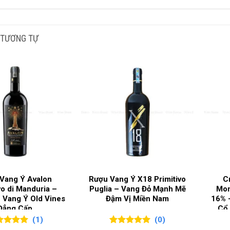
 TƯƠNG TỰ
Vang Ý Avalon
Rượu Vang Ý X18 Primitivo
C
vo di Manduria –
Puglia – Vang Đỏ Mạnh Mẽ
Mon
 Vang Ý Old Vines
Đậm Vị Miền Nam
16% 
Đẳng Cấp
Cổ 
(1)
(0)
Hộp Quà Rượu Vang 2 Chai Canti