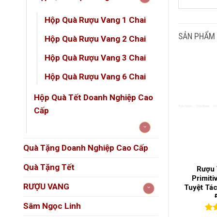
Hộp Quà Rượu Vang 1 Chai
SẢN PHẨM
Hộp Quà Rượu Vang 2 Chai
Hộp Quà Rượu Vang 3 Chai
Hộp Quà Rượu Vang 6 Chai
Hộp Quà Tết Doanh Nghiệp Cao
Cấp
Quà Tặng Doanh Nghiệp Cao Cấp
Quà Tặng Tết
ang Ngọt
Rượu Vang Tây Ban Nha
Rượu 
CE EDITION –
Centvm Vitis – Tinh Hoa
Primiti
RƯỢU VANG
ơi Mới Chuẩn
Vang Từ Vùng Rioja, Đậm
Tuyệt Tác
háp
Đà Phong Cách Tây Ban
Sâm Ngọc Linh
Nha
(1)
(0)