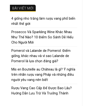
hạng
5.00
5 sao
4. Ca
BÀI VIẾT MỚI
Cantin
4 giống nho trắng làm rượu vang phổ biến
nhất thế giới
của ngà
Prosecco Và Sparkling Wine Khác Nhau
Triết l
Như Thế Nào? 10 Điểm So Sánh Dễ Hiểu
Cho Người Mới
Bảo 
Pomerol và Lalande de Pomerol: Điểm
Ứng 
giống, khác nhau và vì sao Lalande de
Tạo 
Pomerol là lựa chọn đáng giá?
Rượu v
Mis en Bouteille au Château là gì? Ý nghĩa
nhau.
trên nhãn rượu vang Pháp và những điều
người yêu vang nên biết
5. Wi
Rượu Vang Cao Cấp Để Được Bao Lâu?
Hướng Dẫn Lưu Trữ Và Trưởng Thành
Tại Vi
nghiệm