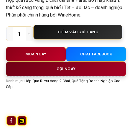
Hộp quà rượu vang 2 chai Cantine Paradiso nhập khẩu Ý,
thiết kế sang trọng, quà biếu Tết – đối tác – doanh nghiệp.
Phân phối chính hãng bởi WineHome.
Hộp Quà Rượu Vang 2 Chai Cantine Paradiso 04 – Quà Tặng
THÊM VÀO GIỎ HÀNG
MUA NGAY
CHAT FACEBOOK
GỌI NGAY
Danh mục:
Hộp Quà Rượu Vang 2 Chai
,
Quà Tặng Doanh Nghiệp Cao
Cấp