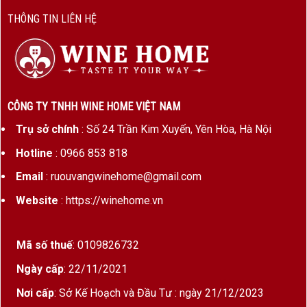
THÔNG TIN LIÊN HỆ
Bộ sản phẩm phù hợp cho:
Quà biếu Tết sang trọng
Quà tặng đối tác, khách hàng VIP
Quà mừng khai trương, tân gia
CÔNG TY TNHH WINE HOME VIỆT NAM
Quà tặng doanh nghiệp cuối năm
Trụ sở chính
: Số 24 Trần Kim Xuyến, Yên Hòa, Hà Nội
Hotline
: 0966 853 818
Sự tối giản trong số lượng (2 chai) giúp set quà
dễ trao tặng, phù hợp nhiều ngân sách nhưng vẫn
Email
: ruouvangwinehome@gmail.com
giữ được đẳng cấp cần thiết.
Website
: https://winehome.vn
3. Thiết Kế Hộp Quà Cantine Paradiso – Sang
Trọng Và Chỉn Chu
Mã số thuế
: 0109826732
Hộp quà được thiết kế theo phong cách châu Âu
Ngày cấp
: 22/11/2021
cổ điển:
Nơi cấp
: Sở Kế Hoạch và Đầu Tư : ngày 21/12/2023