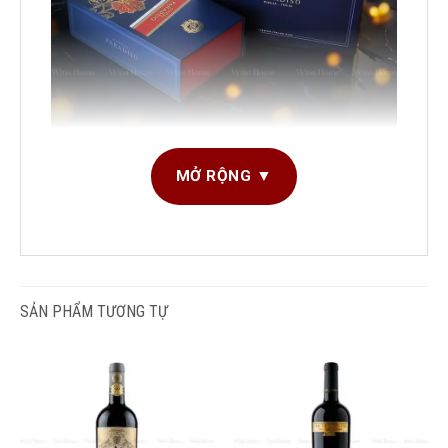
Hộp Quà Rượu Vang 2 Chai Cantine Paradiso
MỞ RỘNG ▼
1. Hộp Quà Rượu Vang – Xu Hướng Quà Tặng
Hiện Đại Và Tinh Tế
Trong những năm gần đây, thị trường quà tặng cao
cấp tại Việt Nam chứng kiến sự dịch chuyển rõ rệt
SẢN PHẨM TƯƠNG TỰ
từ các món quà truyền thống sang những
giải
pháp quà tặng mang giá trị trải nghiệm và biểu
tượng tinh tế
. Trong đó,
hộp quà rượu vang
nhập khẩu
nổi lên như một lựa chọn được ưa
chuộng hàng đầu trong các dịp lễ Tết, tri ân đối