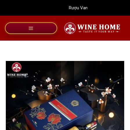
Bỏ
Rượu Vang Wine Home
qua
nội
dung