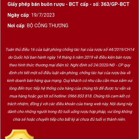
Chất liệu giấy cứng cao cấp
, form hộp chắc
Giấy phép bán buôn rượu - BCT cấp - số: 363/GP-BCT
chắn
Ngày cấp
: 19/7/2023
Gam màu xanh navy chủ đạo, kết hợp họa tiết
Nơi cấp
: BỘ CÔNG THƯƠNG
lá nho ánh kim
Logo Cantine Paradiso được in nổi, sắc nét
Tuân thủ điều 16 của luật phòng chống tác hại của rượu số 44/2019/CH14
Thiết kế hộp đơn chai gọn gàng, dễ trưng bày
do Quốc hội ban hành ngày 14 tháng 6 năm 2019 về điều kiện bán rượu
và vận chuyển
theo hình thức thương mại điện tử. Nghị định số 24/2020/NĐ - CP quy
định chi tiết một số điều luật văn phòng, chống tác hại của rượu bia về
Tổng thể hộp quà mang lại cảm giác
lịch sự –
kinh doanh bán hàng qua mạng. Quý khách có nhu cầu cần mua sắm vui
trang nhã – cao cấp
, phù hợp với các dịp biếu
lòng đến trực tiếp hệ thống cửa hàng của chúng tôi để được tư vấn và
tặng mang tính ngoại giao, kinh doanh và gia đình.
mua hàng hoặc gọi tới số hotline: 0966 853 818. Chúng tôi cam kết có
trách nhiệm, đồng ý với các điều khoản của trang web này. Nội dung này
4. Cantine Paradiso – Thương Hiệu Rượu Vang
dành cho những người trong độ tuổi uống rượu hợp pháp, vui lòng không
Danh Tiếng Từ Ý
chia sẻ hoặc chuyển tiếp cho bất kỳ ai chưa đủ tuổi vị thành niên.
Cantine Paradiso
là thương hiệu rượu vang nổi
tiếng đến từ vùng
Puglia – miền Nam nước Ý
, nơi