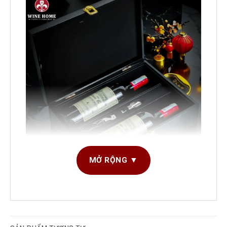
MỞ RỘNG ▼
Hộp quà rượu vang 2 chai Chateau Tayac Côtes de
Bourg
HỘP QUÀ RƯỢU VANG
Hộp Rượu Vang
CAO CẤP
3 Chai
Mỗi dịp cuối năm, khi không khí lễ hội lan tỏa và