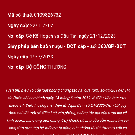
và chút khói nhẹ
, tạo cảm giác ấm áp, sang
trọng. Khi nhấp ngụm đầu tiên, vị rượu lan tỏa êm
Mã số thuế
: 0109826732
mượt, cấu trúc tròn trịa, phù hợp cho cả người mới
Ngày cấp
: 22/11/2021
thưởng thức lẫn giới sành vang lâu năm.
Nơi cấp
: Sở Kế Hoạch và Đầu Tư : ngày 21/12/2023
Chateau Tayac không chỉ là rượu – mà còn là
Giấy phép bán buôn rượu - BCT cấp - số: 363/GP-BCT
hương vị của di sản Bordeaux
, là câu chuyện về
Ngày cấp
: 19/7/2023
truyền thống, về thời gian, và về sự tinh tế trong
từng giọt vang.
Nơi cấp
: BỘ CÔNG THƯƠNG
3. Thiết kế hộp gỗ sơn mài cao cấp – Khi món quà trở
Tuân thủ điều 16 của luật phòng chống tác hại của rượu số 44/2019/CH14
thành tác phẩm nghệ thuật
do Quốc hội ban hành ngày 14 tháng 6 năm 2019 về điều kiện bán rượu
theo hình thức thương mại điện tử. Nghị định số 24/2020/NĐ - CP quy
định chi tiết một số điều luật văn phòng, chống tác hại của rượu bia về
kinh doanh bán hàng qua mạng. Quý khách có nhu cầu cần mua sắm vui
lòng đến trực tiếp hệ thống cửa hàng của chúng tôi để được tư vấn và