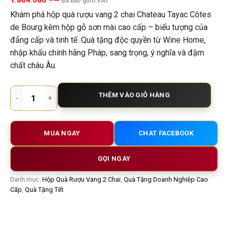
1.804.000
Đã bao gồm VAT
Khám phá hộp quà rượu vang 2 chai Chateau Tayac Côtes
de Bourg kèm hộp gỗ sơn mài cao cấp – biểu tượng của
đẳng cấp và tinh tế. Quà tặng độc quyền từ Wine Home,
nhập khẩu chính hãng Pháp, sang trọng, ý nghĩa và đậm
chất châu Âu.
Hộp quà rượu vang 2 chai Chateau Tayac Côtes de Bourg – Ph
THÊM VÀO GIỎ HÀNG
MUA NGAY
CHAT FACEBOOK
GỌI NGAY
Danh mục:
Hộp Quà Rượu Vang 2 Chai
,
Quà Tặng Doanh Nghiệp Cao
Cấp
,
Quà Tặng Tết