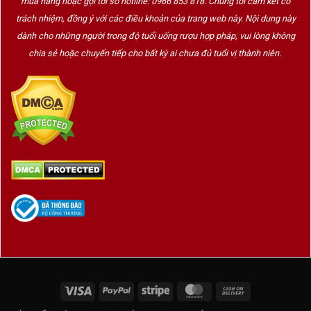
mua hàng hoặc gọi tới số hotline: 0966 853 818. Chúng tôi cam kết có
trách nhiệm, đồng ý với các điều khoản của trang web này. Nội dung này
dành cho những người trong độ tuổi uống rượu hợp pháp, vui lòng không
chia sẻ hoặc chuyển tiếp cho bất kỳ ai chưa đủ tuổi vị thành niên.
Hộp quà rượu vang 2 chai Chateau Tayac Côtes de
Bourg
Điểm nhấn khiến bộ quà tặng này trở nên khác biệt
chính là
thiết kế hộp gỗ sơn mài cao cấp
.
Khác với các hộp quà thông thường, Wine Home
lựa chọn
chất liệu gỗ tự nhiên
, được
phủ lớp sơn
Visa
PayPal
Stripe
MasterCard
Cash
mài bóng tinh xảo
– biểu tượng của
nghệ thuật
On