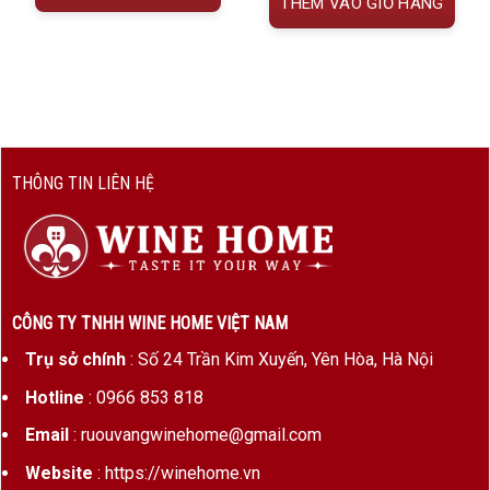
THÊM VÀO GIỎ HÀNG
2. Chateau Tayac Côtes de Bourg – Tinh hoa từ vùng
rượu vang danh tiếng Bordeaux
Trước khi khám phá hộp quà, hãy dành ít phút để
hiểu về dòng vang đã làm nên tên tuổi này.
Chateau Tayac Côtes de Bourg
là dòng vang đỏ tiêu biểu của vùng
Bourg
, thuộc
THÔNG TIN LIÊN HỆ
Bordeaux AOC
, nơi được mệnh danh là “trái tim
của nghệ thuật làm vang Pháp”.
Rượu được phối trộn chủ yếu từ giống nho
Merlot
, kết hợp cùng
Cabernet Sauvignon
và
CÔNG TY TNHH WINE HOME VIỆT NAM
Malbec
– những giống nho mang đến hương vị
Trụ sở chính
: Số 24 Trần Kim Xuyến, Yên Hòa, Hà Nội
tròn đầy, hài hòa giữa vị chát mềm, hậu ngọt nhẹ
Hotline
: 0966 853 818
và hương trái cây chín mọng.
Email
: ruouvangwinehome@gmail.com
Chai rượu mang sắc đỏ ruby sâu, tỏa ra hương
Website
: https://winehome.vn
thơm tinh tế của
mận đen, dâu tằm, vani, gỗ sồi