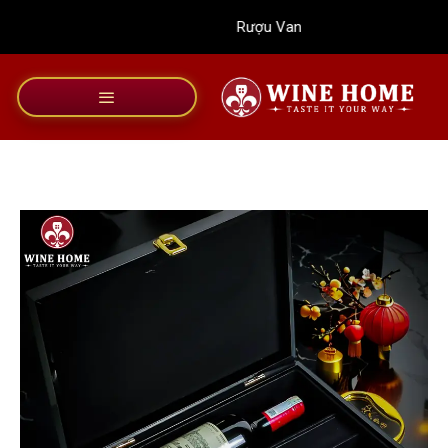
Bỏ
Rượu Vang Wine Home
qua
nội
dung