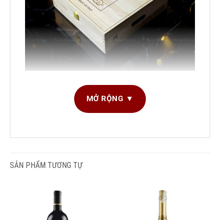
Hộp quà rượu vang 3 chai Feudi Salentini
MỞ RỘNG ▼
1. Hộp quà rượu vang 3 chai – Xu hướng quà
biếu tinh tế thời đại mới
Trong những năm gần đây,
hộp quà
rượu vang
cao cấp
đã trở thành lựa chọn hàng đầu trong các
SẢN PHẨM TƯƠNG TỰ
dịp biếu tặng quan trọng như Tết Nguyên Đán, lễ
tri ân khách hàng, quà tặng doanh nghiệp hay quà
mừng tân gia. Không chỉ mang giá trị vật chất,
rượu vang còn đại diện cho
văn hóa thưởng
thức, sự tinh tế và thông điệp chúc phúc
.