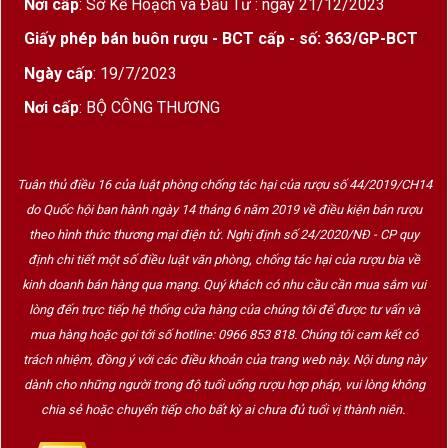
Nơi cấp
: Sở Kế Hoạch và Đầu Tư : ngày 21/12/2023
hoặc quà gia đình trong dịp lễ Tết.
Giấy phép bán buôn rượu - BCT cấp - số: 363/GP-BCT
Hộp gỗ 3 chai Feudi Salentini không quá phô
trương nhưng đủ nổi bật, thể hiện rõ gu thẩm mỹ
Ngày cấp
: 19/7/2023
tinh tế của người tặng.
Nơi cấp
: BỘ CÔNG THƯƠNG
3. Giới thiệu thương hiệu rượu vang Feudi
Tuân thủ điều 16 của luật phòng chống tác hại của rượu số 44/2019/CH14
Salentini – Biểu tượng vang Nam Ý
do Quốc hội ban hành ngày 14 tháng 6 năm 2019 về điều kiện bán rượu
theo hình thức thương mại điện tử. Nghị định số 24/2020/NĐ - CP quy
3.1 Nguồn gốc từ vùng Salento trứ danh
định chi tiết một số điều luật văn phòng, chống tác hại của rượu bia về
Feudi Salentini
là thương hiệu rượu vang nổi
kinh doanh bán hàng qua mạng. Quý khách có nhu cầu cần mua sắm vui
tiếng đến từ vùng
Salento – Puglia
, miền Nam
lòng đến trực tiếp hệ thống cửa hàng của chúng tôi để được tư vấn và
nước Ý. Khu vực này được mệnh danh là “gót giày
mua hàng hoặc gọi tới số hotline: 0966 853 818. Chúng tôi cam kết có
của nước Ý”, sở hữu khí hậu Địa Trung Hải lý
trách nhiệm, đồng ý với các điều khoản của trang web này. Nội dung này
tưởng: nắng nhiều, gió biển mát và thổ nhưỡng
dành cho những người trong độ tuổi uống rượu hợp pháp, vui lòng không
giàu khoáng chất.
chia sẻ hoặc chuyển tiếp cho bất kỳ ai chưa đủ tuổi vị thành niên.