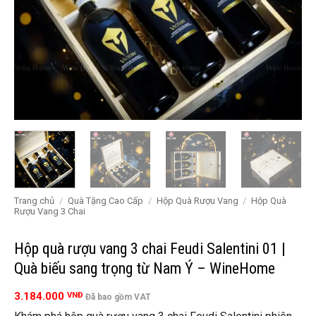
Trang chủ
/
Quà Tặng Cao Cấp
/
Hộp Quà Rượu Vang
/
Hộp Quà
Rượu Vang 3 Chai
Hộp quà rượu vang 3 chai Feudi Salentini 01 |
Quà biếu sang trọng từ Nam Ý – WineHome
3.184.000
VNĐ
Đã bao gồm VAT