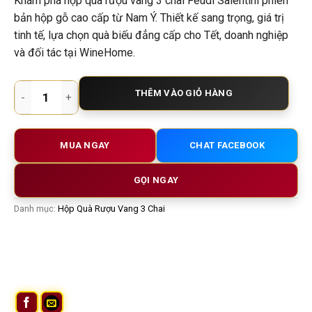
Khám phá hộp quà rượu vang 3 chai Feudi Salentini phiên
bản hộp gỗ cao cấp từ Nam Ý. Thiết kế sang trọng, giá trị
tinh tế, lựa chọn quà biếu đẳng cấp cho Tết, doanh nghiệp
và đối tác tại WineHome.
Hộp quà rượu vang 3 chai Feudi Salentini 01 | Quà biếu sang
THÊM VÀO GIỎ HÀNG
MUA NGAY
CHAT FACEBOOK
GỌI NGAY
Danh mục:
Hộp Quà Rượu Vang 3 Chai