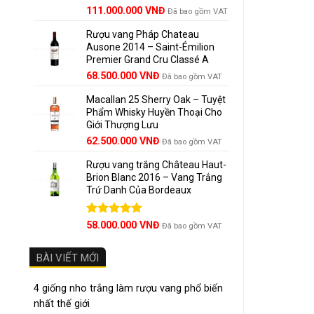
Giá
Được xếp
Giá
111.000.000
VNĐ
Đã bao gồm VAT
Nhờ đi
hạng
5.00
gốc
hiện
5 sao
trúc tố
Rượu vang Pháp Chateau
là:
tại
Ausone 2014 – Saint-Émilion
125.000.000 VNĐ.
là:
Premier Grand Cru Classé A
111.000.000 VNĐ.
Vina M
68.500.000
VNĐ
Đã bao gồm VAT
Vina Ma
Macallan 25 Sherry Oak – Tuyệt
Phẩm Whisky Huyền Thoại Cho
hãng lu
Giới Thượng Lưu
Giá
Giá
62.500.000
VNĐ
Huenu 
Đã bao gồm VAT
gốc
hiện
Sauvig
Rượu vang trắng Château Haut-
là:
tại
Brion Blanc 2016 – Vang Trắng
65.000.000 VNĐ.
là:
Trứ Danh Của Bordeaux
62.500.000 VNĐ.
Giống
Được xếp
58.000.000
VNĐ
Đã bao gồm VAT
hạng
5.00
Caberne
5 sao
được t
BÀI VIẾT MỚI
trưng.
4 giống nho trắng làm rượu vang phổ biến
Huenu 
nhất thế giới