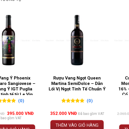
I RƯỢU
Vang đỏ
G ĐỘ
14%
C GIA SẢN XUẤT
Chile
G LÀM RƯỢU
Central Valle
Vang Ý Phoenix
Rượu Vang Ngọt Queen
C
aro Sangiovese –
Martina SemiDolce – Dẫn
Mon
ng Ý IGT Puglia
Lối Vị Ngọt Tinh Tế Chuẩn Ý
16% 
Huenu Reserva Cabernet Sauvignon – Vẻ Đẹp 
tinh tế từ Le Vin
Cổ 
Sud
(0)
(0)
 Reserva – Dòng Vang Đỏ Đậm Chất Chile Từ Vina
ên 5
0
0
trên 5
h giá
đánh giá
Giá
Giá
395.000
VNĐ
352.000
VNĐ
NĐ
2.365.
Đã bao gồm VAT
gốc
hiện
 bao gồm VAT
Reserva Cabernet Sauvignon là dòng vang đỏ tiêu biểu đến từ Vi
là:
tại
THÊM VÀO GIỎ HÀNG
434.000 VNĐ.
là:
ếng tại Chile với định hướng phát triển bền vững và chất lượng c