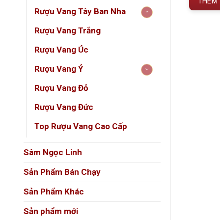
 GIỎ HÀNG
THÊM VÀO GIỎ HÀNG
THÊM 
Rượu Vang Tây Ban Nha
phong 
Rượu Vang Trắng
Được l
cùng h
Rượu Vang Úc
trọng.
Rượu Vang Ý
Rượu Vang Đỏ
Thôn
Rượu Vang Đức
THU
Top Rượu Vang Cao Cấp
Tên 
Sâm Ngọc Linh
Xuất 
Sản Phẩm Bán Chạy
Thươ
Sản Phẩm Khác
Loại 
Sản phẩm mới
Nồng