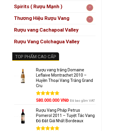
Spirits ( Rượu Mạnh )
Giốn
Thương Hiệu Rượu Vang
Phân
Rượu vang Cachapoal Valley
Phon
Rượu Vang Colchagua Valley
Nhiệt
Decan
TOP PHẨM CAO CẤP
Kết 
Rượu vang trắng Domaine
Leflaive Montrachet 2010 –
Huyền Thoại Vang Trắng Grand
Nguồ
Cru
Colcha
Được xếp
580.000.000
VNĐ
Đã bao gồm VAT
hạng
5.00
Colcha
5 sao
Rượu Vang Pháp Petrus
Pomerol 2011 – Tuyệt Tác Vang
Sauvig
Đỏ Đắt Giá Nhất Bordeaux
nhiên t