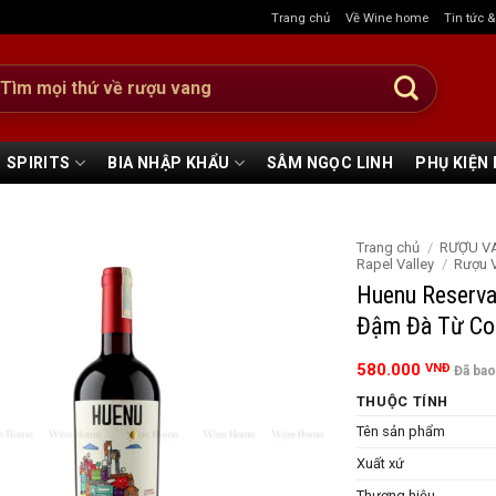
Trang chủ
Về Wine home
Tin tức 
:
SPIRITS
BIA NHẬP KHẨU
SÂM NGỌC LINH
PHỤ KIỆN
Trang chủ
/
RƯỢU V
Rapel Valley
/
Rượu 
Huenu Reserva
Đậm Đà Từ Col
580.000
VNĐ
Đã ba
THUỘC TÍNH
Tên sản phẩm
Xuất xứ
Thương hiệu