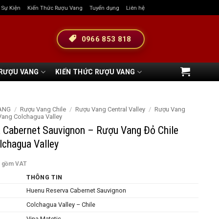
& Sự Kiện
Kiến Thức Rượu Vang
Tuyển dụng
Liên hệ
0966 853 818
 RƯỢU VANG
KIẾN THỨC RƯỢU VANG
ANG
/
Rượu Vang Chile
/
Rượu Vang Central Valley
/
Rượu Vang
Vang Colchagua Valley
 Cabernet Sauvignon – Rượu Vang Đỏ Chile
chagua Valley
o gồm VAT
THÔNG TIN
Huenu Reserva Cabernet Sauvignon
Colchagua Valley – Chile
Vina Matetic