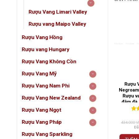
Rượu Vang Limari Valley
LOẠ
Rượu vang Maipo Valley
NỒN
Rượu Vang Hồng
QUỐ
Rượu vang Hungary
Rượu Vang Không Cồn
VÙN
Rượu Vang Mỹ
1954 Primitivo
10 Vendemmie Rosso
Rượu 
Rượu Vang Nam Phi
adiso – Siêu
Limited Edition – Siêu
Negroam
 Đỏ Đậm Đà
Phẩm Vang Đỏ Ý Từ 10 Niên
Rượu va
Rượu Vang New Zealand
 Puglia
Vụ Đỉnh Cao
đậm đà, 
(0)
(0)
Rượu Vang Ngọt
Huenu
5
0
0
trên 5
0
0
tr
á
đánh giá
đán
Rượu Vang Pháp
000
VNĐ
1.815.000
VNĐ
434.000
V
 gồm VAT
Đã bao gồm VAT
Đã
Huenu 
Rượu Vang Sparkling
nổi ti