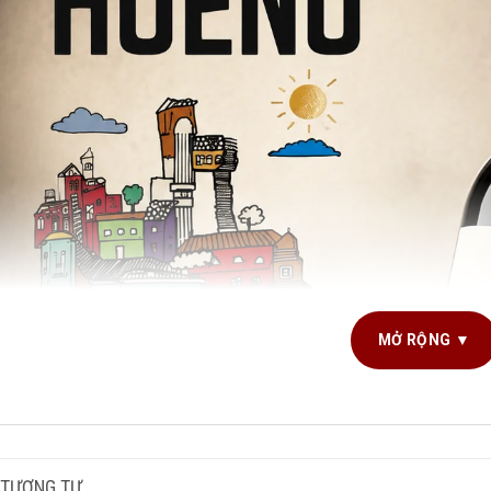
MỞ RỘNG ▼
G TÍCH SẢN PHẨM
750ml
NG NHO SẢN XUẤT
Cabernet Sa
 TƯƠNG TỰ