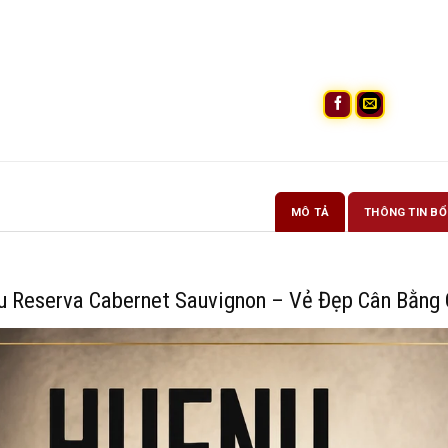
MÔ TẢ
THÔNG TIN BỔ
 Reserva Cabernet Sauvignon – Vẻ Đẹp Cân Bằng 