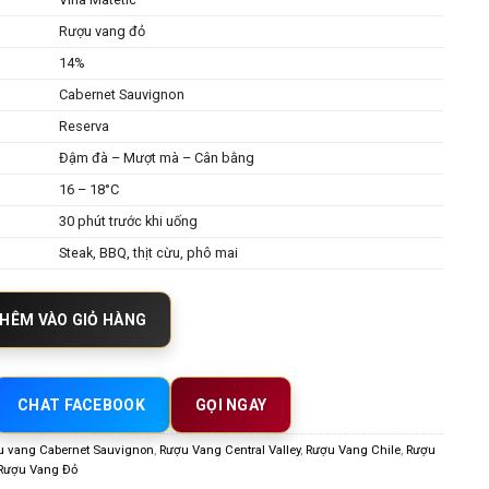
Rượu vang đỏ
14%
Cabernet Sauvignon
Reserva
Đậm đà – Mượt mà – Cân bằng
16 – 18°C
30 phút trước khi uống
Steak, BBQ, thịt cừu, phô mai
net Sauvignon – Rượu Vang Đỏ Chile Đậm Đà Từ Colchagua Valley số lượn
HÊM VÀO GIỎ HÀNG
CHAT FACEBOOK
GỌI NGAY
u vang Cabernet Sauvignon
,
Rượu Vang Central Valley
,
Rượu Vang Chile
,
Rượu
Rượu Vang Đỏ