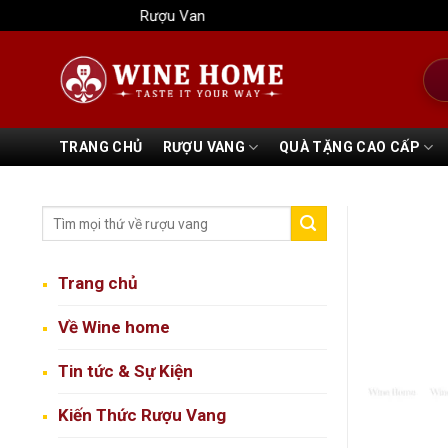
Bỏ
Rượu Vang Wine Home
qua
nội
Tìm
dung
kiếm
TRANG CHỦ
RƯỢU VANG
QUÀ TẶNG CAO CẤP
Trang chủ
Về Wine home
Tin tức & Sự Kiện
Kiến Thức Rượu Vang