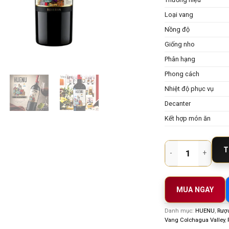
Loại vang
Nồng độ
Giống nho
Phân hạng
Phong cách
Nhiệt độ phục vụ
Decanter
Kết hợp món ăn
Huenu Reserva Caber
T
MUA NGAY
Danh mục:
HUENU
,
Rượ
Vang Colchagua Valley
,