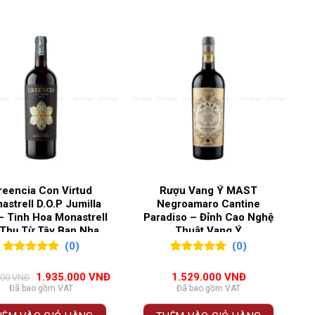
y
,
Colchagua Valley
reencia Con Virtud
Rượu Vang Ý MAST
astrell D.O.P Jumilla
Negroamaro Cantine
– Tinh Hoa Monastrell
Paradiso – Đỉnh Cao Nghệ
Cân Bằng Của Vang Chile
Thụ Từ Tây Ban Nha
Thuật Vang Ý
(0)
(0)
 Matetic
0
0
trên 5
0
0
trên 5
đánh giá
đánh giá
Giá
Giá
1.935.000
VNĐ
1.529.000
VNĐ
000
VNĐ
gốc
hiện
Đã bao gồm VAT
Đã bao gồm VAT
na Matetic – một trong những nhà sản xuất rượu vang
là:
tại
2.365.000 VNĐ.
là:
ao. Chai vang mang đậm dấu ấn của Colchagua Valley với