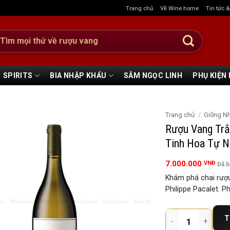
Trang chủ
Về Wine home
Tin tức 
:
SPIRITS
BIA NHẬP KHẨU
SÂM NGỌC LINH
PHỤ KIỆN
Trang chủ
/
Giống N
Rượu Vang Trắ
Tinh Hoa Tự N
7.000.000
VNĐ
Đã 
Khám phá chai rượu
Philippe Pacalet. P
Rượu Vang Trắng Phi
T