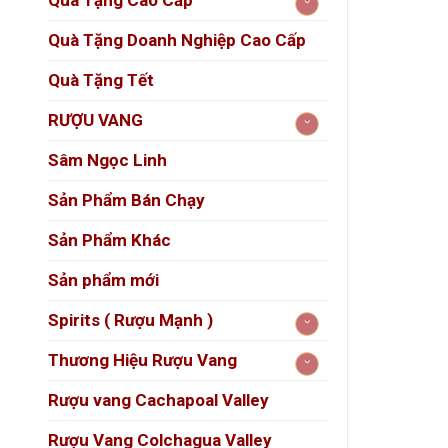
Quà Tặng Cao Cấp
Phil
Quà Tặng Doanh Nghiệp Cao Cấp
Lapi
Quà Tặng Tết
Ôn
vùng
RƯỢU VANG
Rượu
Sâm Ngọc Linh
Sản Phẩm Bán Chạy
Hương 
Sản Phẩm Khác
Màu
Sản phẩm mới
Hươ
Spirits ( Rượu Mạnh )
Thương Hiệu Rượu Vang
Rượu vang Cachapoal Valley
Rượu Vang Colchagua Valley