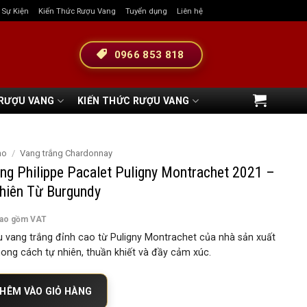
& Sự Kiện
Kiến Thức Rượu Vang
Tuyển dụng
Liên hệ
0966 853 818
 RƯỢU VANG
KIẾN THỨC RƯỢU VANG
ho
/
Vang trắng Chardonnay
ng Philippe Pacalet Puligny Montrachet 2021 –
hiên Từ Burgundy
bao gồm VAT
 vang trắng đỉnh cao từ Puligny Montrachet của nhà sản xuất
hong cách tự nhiên, thuần khiết và đầy cảm xúc.
lippe Pacalet Puligny Montrachet 2021 – Tinh Hoa Tự Nhiên Từ Burgundy s
HÊM VÀO GIỎ HÀNG