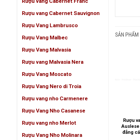
Rượu vang Cabernet Franc
Rượu vang Cabernet Sauvignon
DUN
Rượu Vang Lambrusco
GIỐ
SẢN PHẨM
Rượu Vang Malbec
LOẠ
Rượu Vang Malvasia
Rượu vang Malvasia Nera
NỒN
Rượu Vang Moscato
QUỐ
Rượu Vang Nero di Troia
Rượu vang nho Carmenere
VÙN
Rượu Vang Nho Casanese
agne Armand
Rượu Vang Trắng Les
Rượu va
Rượu vang nho Merlot
 Gold – Biểu
Portes De Bordeaux
Auslese
a & Đẳng Cấp
Sauvignon Blanc Tươi Mát
đẳng cấ
Rượu Vang Nho Molinara
 Giới
Chuẩn Pháp