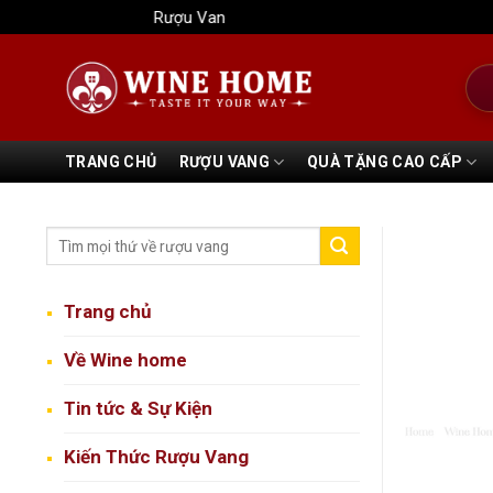
Bỏ
Rượu Vang Wine Home
qua
nội
Tìm
dung
kiếm
TRANG CHỦ
RƯỢU VANG
QUÀ TẶNG CAO CẤP
Trang chủ
Về Wine home
Tin tức & Sự Kiện
Kiến Thức Rượu Vang