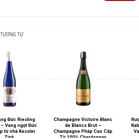
G TÍCH SẢN PHẨM
NG NHO SẢN XUẤT
 TƯƠNG TỰ
I RƯỢU
G ĐỘ
C GIA SẢN XUẤT
G LÀM RƯỢU
ng Đức Riesling
Champagne Victoire Blanc
Rượ
 – Vang ngọt Đức
de Blancs Brut –
Kab
p từ nhà Kessler
Champagne Pháp Cao Cấp
Va
Philippe Pacalet Puligny Mon
Zink
Từ 100% Chardonnay