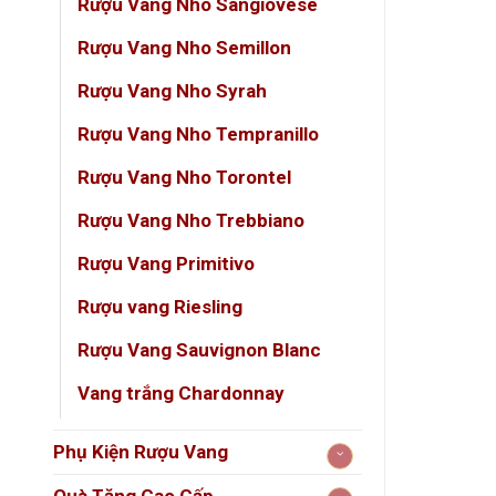
Rượu Vang Nho Sangiovese
Độ c
Rượu Vang Nho Semillon
Nhà s
Rượu Vang Nho Syrah
Phươ
Rượu Vang Nho Tempranillo
Lão 
Rượu Vang Nho Torontel
Rượu Vang Nho Trebbiano
Đôi Né
Rượu Vang Primitivo
202
Rượu vang Riesling
Côte
Rượu Vang Sauvignon Blanc
Tuy 
Vang trắng Chardonnay
nhữn
Phụ Kiện Rượu Vang
‍
Philip