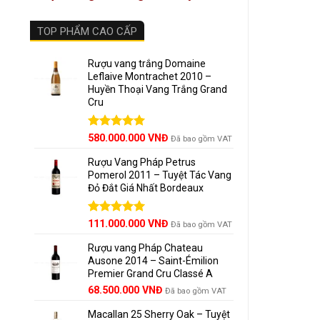
Vị g
TOP PHẨM CAO CẤP
Rượu vang trắng Domaine
Leflaive Montrachet 2010 –
Huyền Thoại Vang Trắng Grand
Cru
Được xếp
580.000.000
VNĐ
Đã bao gồm VAT
hạng
5.00
5 sao
Rượu Vang Pháp Petrus
️
Gợi Ý
Pomerol 2011 – Tuyệt Tác Vang
Đỏ Đắt Giá Nhất Bordeaux
MÓN
Giá
Được xếp
Giá
111.000.000
VNĐ
Đã bao gồm VAT
Hàu t
hạng
5.00
gốc
hiện
5 sao
Rượu vang Pháp Chateau
là:
tại
Cá tu
Ausone 2014 – Saint-Émilion
125.000.000 VNĐ.
là:
Premier Grand Cru Classé A
111.000.000 VNĐ.
Gà nư
68.500.000
VNĐ
Đã bao gồm VAT
Macallan 25 Sherry Oak – Tuyệt
Phô m