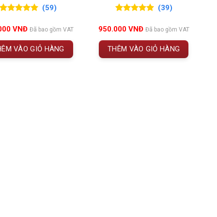
(59)
(39)
5.00
59
trên 5
5.00
39
trên 5
hế giới
, kết hợp cùng triết lý làm vang tự nhiên đặc
đánh giá
đánh giá
000
VNĐ
950.000
VNĐ
Đã bao gồm VAT
Đã bao gồm VAT
iên vụ 2021
– một năm nhiều thử thách nhưng đầy
HÊM VÀO GIỎ HÀNG
THÊM VÀO GIỎ HÀNG
ndy – Pháp