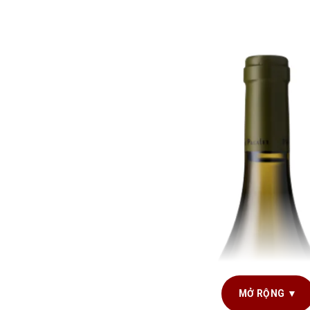
MỞ RỘNG ▼