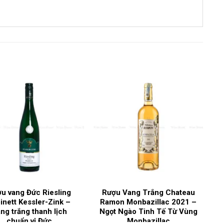
750ml
Chardonnay
Vang trắng
13%
Pháp
Burgundy
u vang Đức Riesling
Rượu Vang Trắng Chateau
inett Kessler-Zink –
Ramon Monbazillac 2021 –
ng trắng thanh lịch
Ngọt Ngào Tinh Tế Từ Vùng
trachet
chuẩn vị Đức
Monbazillac