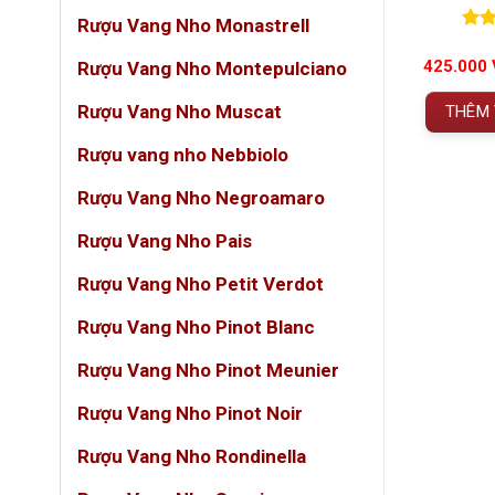
(33)
(0)
Rượu Vang Nho Monastrell
n 5
0
0
trên 5
5.00
54
Pulig
đánh giá
đánh
iá
Giá
Giá
Giá
8.000.000
VNĐ
300.000
VNĐ
425.000
Rượu Vang Nho Montepulciano
380.000
VNĐ
trưng 
gốc
hiện
gốc
hiện
 gồm VAT
Đã bao gồm VAT
à:
tại
là:
tại
tinh ho
Rượu Vang Nho Muscat
THÊM 
.500.000 VNĐ.
là:
380.000 VNĐ.
là:
 GIỎ HÀNG
THÊM VÀO GIỎ HÀNG
8.000.000 VNĐ.
300.000 VNĐ.
Rượu vang nho Nebbiolo
️
Thông
Rượu Vang Nho Negroamaro
HẠN
Rượu Vang Nho Pais
Tên đ
Rượu Vang Nho Petit Verdot
Xuất 
Rượu Vang Nho Pinot Blanc
Phân
Rượu Vang Nho Pinot Meunier
Loại 
Rượu Vang Nho Pinot Noir
Giốn
Rượu Vang Nho Rondinella
Niên 