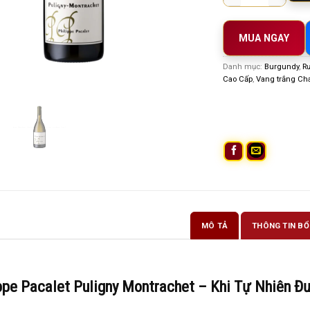
MUA NGAY
Danh mục:
Burgundy
,
R
Cao Cấp
,
Vang trắng Ch
MÔ TẢ
THÔNG TIN BỔ
ppe Pacalet Puligny Montrachet – Khi Tự Nhiên 