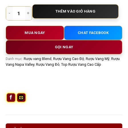
Rượu Vang Mỹ The Founder Buena Vista – Tuyệt Tác Red Blen
THÊM VÀO GIỎ HÀNG
MUA NGAY
CHAT FACEBOOK
GỌI NGAY
Danh mục:
Rượu vang Blend
,
Rượu Vang Cao Độ
,
Rượu Vang Mỹ
,
Rượu
Vang Napa Valley
,
Rượu Vang Đỏ
,
Top Rượu Vang Cao Cấp