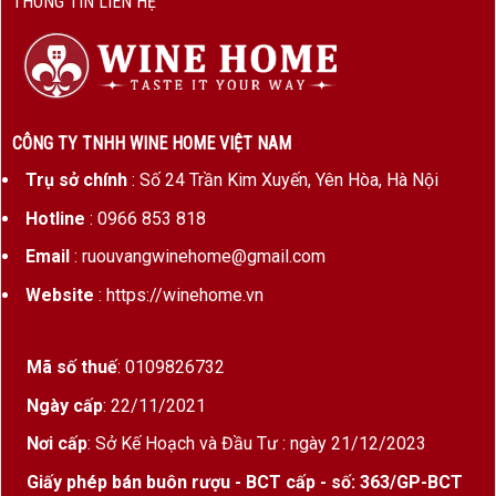
THÔNG TIN LIÊN HỆ
cồn
Dung tích
750ml
Phục vụ
16–18°C, decant trước 30 phút
CÔNG TY TNHH WINE HOME VIỆT NAM
Thời gian
12–16 tháng trong thùng gỗ sồi
ủ
Pháp
Trụ sở chính
: Số 24 Trần Kim Xuyến, Yên Hòa, Hà Nội
Hotline
: 0966 853 818
Tiềm năng
10–15 năm
lưu trữ
Email
: ruouvangwinehome@gmail.com
Website
: https://winehome.vn
Hương Vị & Cảm Nhận
Mã số thuế
: 0109826732
Màu sắc
: Đỏ garnet đậm quyến rũ, ánh tím sẫm
thể hiện độ trưởng thành tốt.
Ngày cấp
: 22/11/2021
Mùi hương
: Phức hợp giữa
quả mọng đen
,
sô-
Nơi cấp
: Sở Kế Hoạch và Đầu Tư : ngày 21/12/2023
cô-la đắng
,
gỗ sồi
,
thuốc lá
,
bạc hà
và
gia vị
Giấy phép bán buôn rượu - BCT cấp - số: 363/GP-BCT
ngọt
.