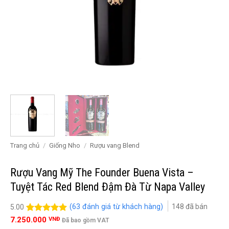
Trang chủ
/
Giống Nho
/
Rượu vang Blend
Rượu Vang Mỹ The Founder Buena Vista –
Tuyệt Tác Red Blend Đậm Đà Từ Napa Valley
(
63
đánh giá từ khách hàng)
148
đã bán
5.00
5.00
63
trên 5
7.250.000
VNĐ
Đã bao gồm VAT
đánh giá