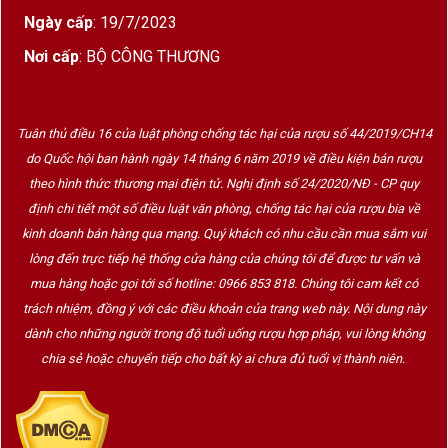
Vị rượu
: Vị tròn đầy, cân bằng giữa trái cây chín,
Ngày cấp
: 19/7/2023
tannin chắc mịn và hậu vị kéo dài, sang trọng. Đây
Nơi cấp
: BỘ CÔNG THƯƠNG
là dòng vang lý tưởng cho người yêu thích rượu
đỏ cấu trúc mạnh mẽ và chiều sâu.
Tuân thủ điều 16 của luật phòng chống tác hại của rượu số 44/2019/CH14
do Quốc hội ban hành ngày 14 tháng 6 năm 2019 về điều kiện bán rượu
️ Gợi Ý Kết Hợp Món Ăn
theo hình thức thương mại điện tử. Nghị định số 24/2020/NĐ - CP quy
The Founder phù hợp để dùng cùng:
định chi tiết một số điều luật văn phòng, chống tác hại của rượu bia về
kinh doanh bán hàng qua mạng. Quý khách có nhu cầu cần mua sắm vui
Thịt bò nướng, bò wagyu, sườn cừu áp chảo
lòng đến trực tiếp hệ thống cửa hàng của chúng tôi để được tư vấn và
mua hàng hoặc gọi tới số hotline: 0966 853 818. Chúng tôi cam kết có
Phô mai trưởng thành: cheddar lâu năm, blue
trách nhiệm, đồng ý với các điều khoản của trang web này. Nội dung này
cheese
dành cho những người trong độ tuổi uống rượu hợp pháp, vui lòng không
Các món Âu sốt vang đỏ hoặc nấm truffle
chia sẻ hoặc chuyển tiếp cho bất kỳ ai chưa đủ tuổi vị thành niên.
️ Về Buena Vista Winery