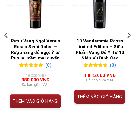
NỒNG ĐỘ
10%
Xuất xứ
Ý (Italy)
Loại rượu
Vang đỏ ngọt
nhẹ (Semi Dolce)
QUỐC GIA SẢN XUẤT
Ý
Giống
Blend
Rượu Vang Ngọt Venus
10 Vendemmie Rosso
nho
VÙNG LÀM RƯỢU
Emilia Romagna
Rosso Semi Dolce –
Limited Edition – Siêu
Rượu vang đỏ ngọt Ý từ
Phẩm Vang Đỏ Ý Từ 10
Nồng độ
10%
Puglia, mềm mại quyến
Niên Vụ Đỉnh Cao
cồn
rũ từ Le Vin Sud
(0)
(0)
0
0
trên 5
0
0
trên 5
Dung tích
750ml
1.815.000
VNĐ
418.000
VNĐ
đánh giá
đánh giá
Giá
Giá
380.000
VNĐ
Đã bao gồm VAT
gốc
hiện
Đã bao gồm VAT
Phong
Ngọt nhẹ – dễ uống – hương trái
là:
tại
418.000 VNĐ.
là:
cách
cây chín
THÊM VÀO GIỎ HÀNG
380.000 VNĐ.
THÊM VÀO GIỎ HÀNG
Nhiệt độ
12 – 14°C
phục vụ
Kết hợp
Món tráng miệng, salad, hoa quả
món ăn
tươi, thịt nguội, phô mai