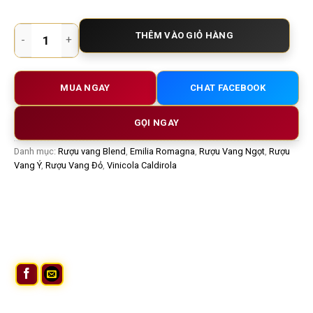
Rượu Vang Ngọt Queen Livia SemiDolce – Dành Cho Người Yê
THÊM VÀO GIỎ HÀNG
MUA NGAY
CHAT FACEBOOK
GỌI NGAY
Danh mục:
Rượu vang Blend
,
Emilia Romagna
,
Rượu Vang Ngọt
,
Rượu
Vang Ý
,
Rượu Vang Đỏ
,
Vinicola Caldirola