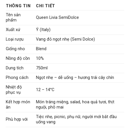
THÔNG TIN
CHI TIẾT
Tên sản
Queen Livia SemiDolce
phẩm
Xuất xứ
Ý (Italy)
Loại rượu
Vang đỏ ngọt nhẹ (Semi Dolce)
Giống nho
Blend
Nồng độ cồn
10%
Dung tích
750ml
Phong cách
Ngọt nhẹ – dễ uống – hương trái cây chín
Nhiệt độ
12 – 14°C
phục vụ
Kết hợp món
Món tráng miệng, salad, hoa quả tươi, thịt
ăn
nguội, phô mai
Tiệc nhẹ, picnic, phụ nữ, người mới bắt đầu
Phù hợp với
uống vang