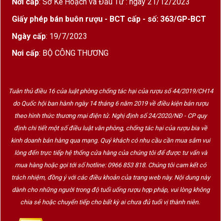
Nơi cấp
: Sở Kế Hoạch và Đầu Tư : ngày 21/12/2023
Tanin mượt
– không gây gắt hay khô cổ, thích
Giấy phép bán buôn rượu - BCT cấp - số: 363/GP-BCT
hợp cả với người mới.
Ngày cấp
: 19/7/2023
Nơi cấp
: BỘ CÔNG THƯƠNG
Vị trí địa lý và nguồn gốc nho
Nho được thu hoạch từ các vùng trồng nho nổi
tiếng ở
Emilia-Romagna
– một trong những khu
Tuân thủ điều 16 của luật phòng chống tác hại của rượu số 44/2019/CH14
vực trồng nho và làm rượu nổi tiếng nhất phía Bắc
do Quốc hội ban hành ngày 14 tháng 6 năm 2019 về điều kiện bán rượu
nước Ý, nằm giữa dãy núi Apennines và vùng đồng
theo hình thức thương mại điện tử. Nghị định số 24/2020/NĐ - CP quy
bằng Po.
định chi tiết một số điều luật văn phòng, chống tác hại của rượu bia về
kinh doanh bán hàng qua mạng. Quý khách có nhu cầu cần mua sắm vui
lòng đến trực tiếp hệ thống cửa hàng của chúng tôi để được tư vấn và
Xu hướng sử dụng
mua hàng hoặc gọi tới số hotline: 0966 853 818. Chúng tôi cam kết có
Rượu Vang Ngọt Queen Livia SemiDolce là lựa
trách nhiệm, đồng ý với các điều khoản của trang web này. Nội dung này
dành cho những người trong độ tuổi uống rượu hợp pháp, vui lòng không
chọn:
chia sẻ hoặc chuyển tiếp cho bất kỳ ai chưa đủ tuổi vị thành niên.
Tuyệt vời cho
người mới uống vang
.