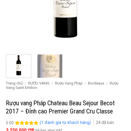
Trang chủ
/
RƯỢU VANG
/
Rượu Vang Pháp
/
Bordeaux
/
Rượu
Vang Saint Emilion
Rượu vang Pháp Chateau Beau Sejour Becot
2017 – Đỉnh cao Premier Grand Cru Classe
(
1
đánh giá từ khách hàng)
24
đã bán
5.00
5.00
1
trên 5
3.250.000
VNĐ
Đã bao gồm VAT