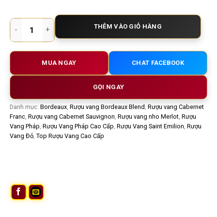
Rượu vang Pháp Chateau Beau Sejour Becot 2017 – Đỉnh cao 
THÊM VÀO GIỎ HÀNG
MUA NGAY
CHAT FACEBOOK
GỌI NGAY
Danh mục:
Bordeaux
,
Rượu vang Bordeaux Blend
,
Rượu vang Cabernet
Franc
,
Rượu vang Cabernet Sauvignon
,
Rượu vang nho Merlot
,
Rượu
Vang Pháp
,
Rượu Vang Pháp Cao Cấp
,
Rượu Vang Saint Emilion
,
Rượu
Vang Đỏ
,
Top Rượu Vang Cao Cấp