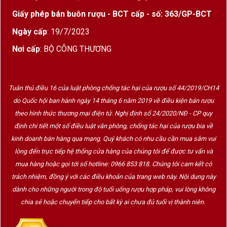
Becot 2017
Giấy phép bán buôn rượu - BCT cấp - số: 363/GP-BCT
Rượu mang màu
đỏ garnet ánh tím
sang trọng.
Ngày cấp
: 19/7/2023
Mở nắp chai là một thế giới hương thơm phong
Nơi cấp
: BỘ CÔNG THƯƠNG
phú với
trái cây đen, mận chín, anh đào đen,
cùng điểm nhấn từ hồi sao, gỗ tuyết tùng và
hoa violet
. Vòm miệng tròn đầy, cân bằng với
Tuân thủ điều 16 của luật phòng chống tác hại của rượu số 44/2019/CH14
tannin mịn, độ tươi sáng
và hậu vị kéo dài đầy
do Quốc hội ban hành ngày 14 tháng 6 năm 2019 về điều kiện bán rượu
ấn tượng.
theo hình thức thương mại điện tử. Nghị định số 24/2020/NĐ - CP quy
định chi tiết một số điều luật văn phòng, chống tác hại của rượu bia về
Nhà sản xuất – Lịch sử và đẳng cấp
kinh doanh bán hàng qua mạng. Quý khách có nhu cầu cần mua sắm vui
lòng đến trực tiếp hệ thống cửa hàng của chúng tôi để được tư vấn và
Château Beau-Séjour Bécot là một tên tuổi lâu đời
mua hàng hoặc gọi tới số hotline: 0966 853 818. Chúng tôi cam kết có
tại Saint-Émilion, từng trải qua biến động phân
trách nhiệm, đồng ý với các điều khoản của trang web này. Nội dung này
hạng nhưng vẫn giữ được chất lượng ổn định. Từ
dành cho những người trong độ tuổi uống rượu hợp pháp, vui lòng không
năm 1969, dưới sự quản lý của gia đình Bécot,
chia sẻ hoặc chuyển tiếp cho bất kỳ ai chưa đủ tuổi vị thành niên.
château được cải tiến mạnh mẽ về kỹ thuật canh
tác, sản xuất và lưu trữ – giúp rượu không ngừng