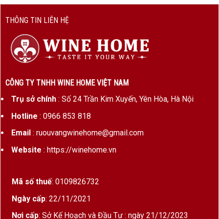
Xuất xứ
Saint-Émilion, Bordeaux, Pháp
THÔNG TIN LIÊN HỆ
Phân
Premier Grand Cru Classé B
hạng
Loại
Vang đỏ
rượu
CÔNG TY TNHH WINE HOME VIỆT NAM
Giống
Merlot (80%), Cabernet Franc (15%),
nho
Cabernet Sauvignon (5%)
Trụ sở chính
: Số 24 Trần Kim Xuyến, Yên Hòa, Hà Nội
Nồng
14%
Hotline
: 0966 853 818
độ cồn
Email
: ruouvangwinehome@gmail.com
Thời
16–18 tháng trong thùng gỗ sồi
Website
: https://winehome.vn
gian ủ
Pháp (65–75% thùng mới)
Dung
750ml
Mã số thuế
: 0109826732
tích
Ngày cấp
: 22/11/2021
Hương vị & cấu trúc Chateau Beau Sejour
Nơi cấp
: Sở Kế Hoạch và Đầu Tư : ngày 21/12/2023